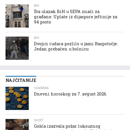
BIH
Šta ulazak BiH u SEPA znači za
građane: Uplate iz dijaspore jeftinije za
94 posto
BIH
Dvojici rudara pozlilo u jami Raspotočje:
Jedan prebačen u bolnicu
NAJČITANIJE
SVAŠTARA
Dnevni horoskop za 7. avgust 2026.
SVIJET
Gošća izazvala požar luksuznog