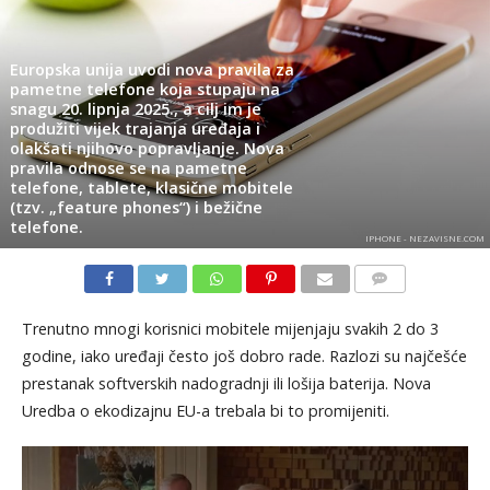
Europska unija uvodi nova pravila za
pametne telefone koja stupaju na
snagu 20. lipnja 2025., a cilj im je
produžiti vijek trajanja uređaja i
olakšati njihovo popravljanje. Nova
pravila odnose se na pametne
telefone, tablete, klasične mobitele
(tzv. „feature phones“) i bežične
telefone.
IPHONE - NEZAVISNE.COM
KOMENTARI
Trenutno mnogi korisnici mobitele mijenjaju svakih 2 do 3
godine, iako uređaji često još dobro rade. Razlozi su najčešće
prestanak softverskih nadogradnji ili lošija baterija. Nova
Uredba o ekodizajnu EU-a trebala bi to promijeniti.