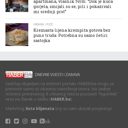
apartmana, vlasnik tvrdi: “Dok je kuća
gorjela, smijali su se, pili i pokazivali
mi srednji prst”
HRANA I PIĆE
Kremasta lijena krempita gotova bez
puno truda: Potrebna su samo četiri
sastojka
Sadržaji objavljeni na internet portalu HABER.ba mogu se
prenositi samo uz obavezu navođenja izvora. Iza zadnje
rečenice prenesenog ili citiranog teksta postaviti "hyperlink"
vezu na članak u obliku (
HABER.ba
).
Marketing
lista klijenata
koji su nam ukazali povjerenje.
ok