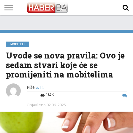
VIJESTI
BIZNIS
SPORT
SHOWBIZ
LIFESTYLE
SCI-
AUTO
ZANIMLJIVOSTI
FOTO
VIDEO
TV
VREMENSKA
STANJE NA
KURSNA
O
MARKETING
IMPRESSUM
KONTAKT
TECH
PROGRAM
PROGNOZA
PUTEVIMA
LISTA
NAMA
MOBITELI
Uvode se nova pravila: Ovo je
sedam stvari koje će se
promijeniti na mobitelima
Piše
S. H.
49.3K
Objavljeno
02.06. 2025.