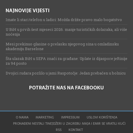
NAJNOVIJE VIJESTI
Imate li stari telefon u ladici: Možda držite pravo malo bogatstvo
U BiH u prvih šest mjeseci 2026. manje turističkih dolazaka, ali više
noćenja
Mesi prekinuo glasine o prelasku njegovog sina u omladinsku
akademiju Barselone
Šta ulazak BiH u SEPA znači za građane: Uplate iz dijaspore jeftinije
za 94 posto
Dvojici rudara pozlilo u jami Raspotočje: Jedan prebačen u bolnicu
POTRAŽITE NAS NA FACEBOOKU
O NAMA
MARKETING
IMPRESSUM
USLOVI KORIŠTENJA
PRONAĐENI NESTALI TINEJDŽERI U ZAGREBU: MAJA I EMIR SE VRATILI KUĆI
RSS
KONTAKT