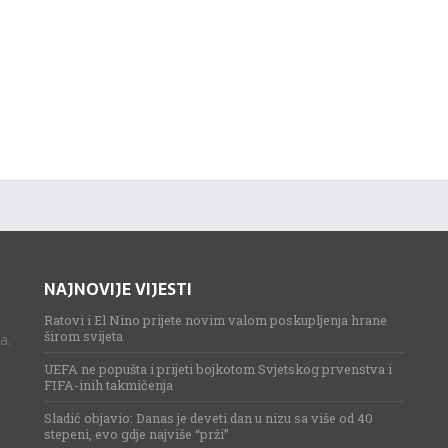
NAJNOVIJE VIJESTI
Ratovi i El Nino prijete novim valom poskupljenja hrane
širom svijeta
a.
UEFA ne popušta i prijeti bojkotom Svjetskog prvenstva i
FIFA-inih takmičenja
Sladić objavio: Danas je deveti dan u nizu sa više od 40
stepeni, evo gdje najviše “prži”