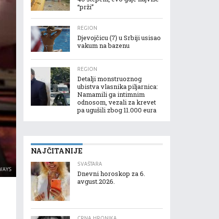
“prži”
REGION
Djevojčicu (7) u Srbiji usisao
vakum na bazenu
REGION
Detalji monstruoznog
ubistva vlasnika piljarnica:
Namamili ga intimnim
odnosom, vezali za krevet
pa ugušili zbog 11.000 eura
NAJČITANIJE
SVAŠTARA
WAYS
Dnevni horoskop za 6.
avgust.2026.
CRNA HRONIKA