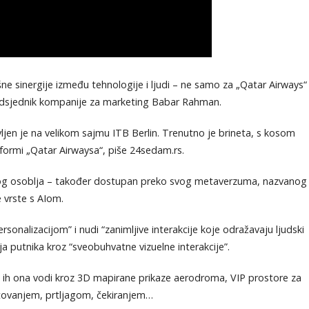
 sinergije između tehnologije i ljudi – ne samo za „Qatar Airways“
otpredsjednik kompanije za marketing Babar Rahman.
vljen je na velikom sajmu ITB Berlin. Trenutno je brineta, s kosom
formi „Qatar Airwaysa“, piše 24sedam.rs.
nskog osoblja – također dostupan preko svog metaverzuma, nazvanog
e vrste s AIom.
onalizacijom” i nudi “zanimljive interakcije koje odražavaju ljudski
ja putnika kroz “sveobuhvatne vizuelne interakcije”.
 ih ona vodi kroz 3D mapirane prikaze aerodroma, VIP prostore za
utovanjem, prtljagom, čekiranjem…