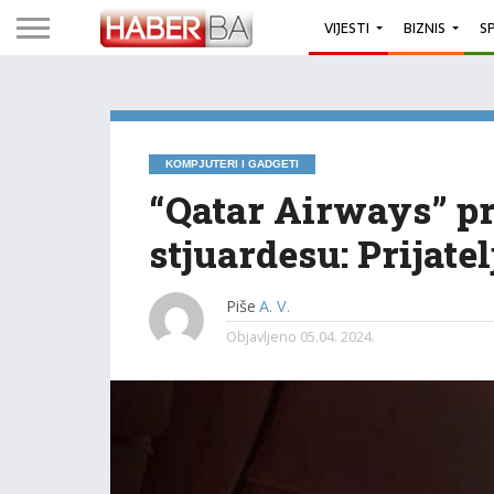
VIJESTI
BIZNIS
S
KOMPJUTERI I GADGETI
“Qatar Airways” pr
stjuardesu: Prijate
Piše
A. V.
Objavljeno
05.04. 2024.