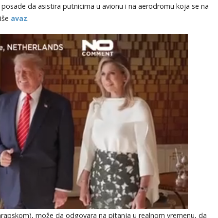
e posade da asistira putnicima u avionu i na aerodromu koja se na
piše
avaz
.
arapskom), može da odgovara na pitanja u realnom vremenu, da