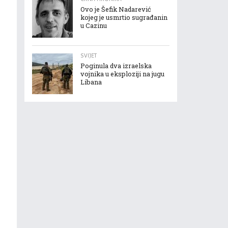
Ovo je Šefik Nadarević
kojeg je usmrtio sugrađanin
u Cazinu
SVIJET
Poginula dva izraelska
vojnika u eksploziji na jugu
Libana