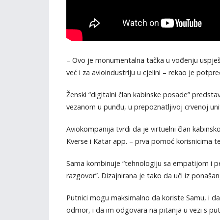
– Ovo je monumentalna tačka u vođenju uspješne
već i za avioindustriju u cjelini – rekao je p
Ženski “digitalni član kabinske posade” predsta
vezanom u punđu, u prepoznatljivoj crvenoj uni
Aviokompanija tvrdi da je virtuelni član kabi
Kverse i Katar app. – prva pomoć korisnicima t
Sama kombinuje “tehnologiju sa empatijom i pers
razgovor”. Dizajnirana je tako da uči iz ponašan
Putnici mogu maksimalno da koriste Samu, i da
odmor, i da im odgovara na pitanja u vezi s p