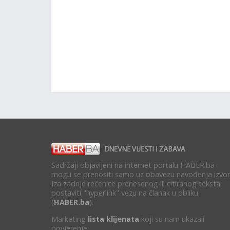
Sadržaji objavljeni na internet portalu HABER.ba
mogu se prenositi samo uz obavezu navođenja izvor
Iza zadnje rečenice prenesenog ili citiranog teksta
postaviti "hyperlink" vezu na članak u obliku
(
HABER.ba
).
Marketing
lista klijenata
koji su nam ukazali
povjerenje.