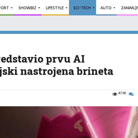
PORT
SHOWBIZ
LIFESTYLE
SCI-TECH
AUTO
ZANIMLJ
edstavio prvu AI
ljski nastrojena brineta
47.9K