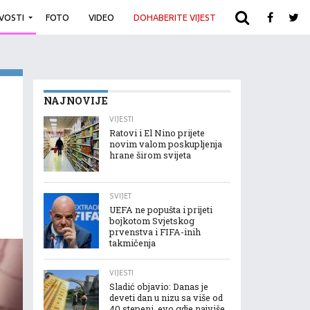
IVOSTI
FOTO
VIDEO
DOHABERITE VIJEST
ARHIVA
NAJNOVIJE
VIJESTI
Ratovi i El Nino prijete
novim valom poskupljenja
hrane širom svijeta
SVIJET
UEFA ne popušta i prijeti
bojkotom Svjetskog
prvenstva i FIFA-inih
takmičenja
VIJESTI
Sladić objavio: Danas je
deveti dan u nizu sa više od
40 stepeni, evo gdje najviše