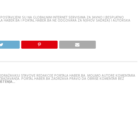
 POSTAVLJENI SU NA GLOBALNIM INTERNET SERVISIMA ZA JAVNO I BESPLATNO
TALA HABER.BA I PORTAL HABER.BA NE ODGOVARA ZA NJIHOV SADRŽAJ I AUTORSKA
E ODRAŽAVAJU STAVOVE REDAKCIJE PORTALA HABER.BA. MOLIMO AUTORE KOMENTARA
IZRAŽAVANJA. PORTAL HABER.BA ZADRŽAVA PRAVO DA OBRIŠE KOMENTAR BEZ
ŠTENJA...