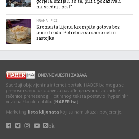
gorjela, smijali su se, pili i pokazivali
mi srednji prst”
HRANA I PIĆE
Kremasta lijena krempita gotova bez
puno truda: Potrebna su samo četiri
sastojka
Sadržaji objavljeni na internet portalu HABER.ba mogu se
prenositi samo uz obavezu navođenja izvora. Iza zadnje
rečenice prenesenog ili citiranog teksta postaviti "hyperlink"
vezu na članak u obliku (
HABER.ba
).
Marketing
lista klijenata
koji su nam ukazali povjerenje.
ok