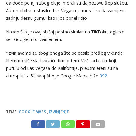
da dođe po njih zbog oluje, morali su da pozovu šlep službu.
Automobil su ostavili u Las Vegasu, a morali su da zamijene
zadnju desnu gumu, kao i još poneki dio.
Nakon što je ovaj slučaj postao viralan na TikToku, oglasio
se i Google, i to izvinjenjem.
“Izvinjavamo se zbog onoga što se desilo prošlog vikenda.
Nećemo više slati vozače tim putem. Već sada, oni koji
putuju od Las Vegasa do Kalifornije, preusmjereni su na
auto-put I-15”, saopštio je Google Maps, piše
B92
.
TEME:
GOOGLE MAPS
,
,
IZVINJENJE