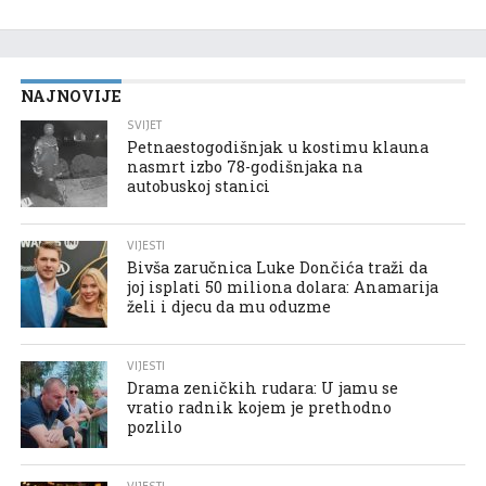
NAJNOVIJE
SVIJET
Petnaestogodišnjak u kostimu klauna
nasmrt izbo 78-godišnjaka na
autobuskoj stanici
VIJESTI
Bivša zaručnica Luke Dončića traži da
joj isplati 50 miliona dolara: Anamarija
želi i djecu da mu oduzme
VIJESTI
Drama zeničkih rudara: U jamu se
vratio radnik kojem je prethodno
pozlilo