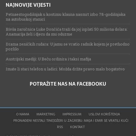
NAJNOVIJE VIJESTI
Petnaestogodišnjak u kostimu klauna nasmrt izbo 78-godišnjaka
na autobuskoj stanici
Bivša zaručnica Luke Dončića traži da joj isplati 50 miliona dolara:
Anamarija želi i djecu da mu oduzme
Drama zeničkih rudara: U jamu se vratio radnik kojem je prethodno
pozlilo
Austrijski mediji: U Beču ordinira i taksi mafija
Imate li stari telefon u ladici: Možda držite pravo malo bogatstvo
POTRAŽITE NAS NA FACEBOOKU
O NAMA
MARKETING
IMPRESSUM
USLOVI KORIŠTENJA
PRONAĐENI NESTALI TINEJDŽERI U ZAGREBU: MAJA I EMIR SE VRATILI KUĆI
RSS
KONTAKT