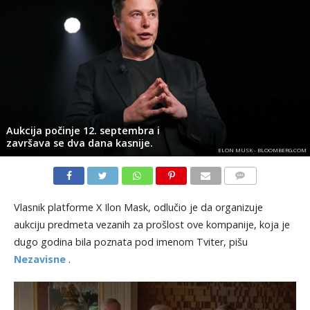
Aukcija počinje 12. septembra i
završava se dva dana kasnije.
ELON MUSK - BLOOMBERG.COM
KOMENTARI
Vlasnik platforme X Ilon Mask, odlučio je da organizuje
aukciju predmeta vezanih za prošlost ove kompanije, koja je
dugo godina bila poznata pod imenom Tviter, pišu
Nezavisne
.