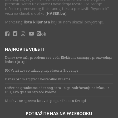
prenositi samo uz obavezu navođenja izvora. Iza zadnje
rečenice prenesenog ili citiranog teksta postaviti "hyperlink"
vezu na članak u obliku (
HABER.ba
).
Marketing
lista klijenata
koji su nam ukazali povjerenje.
ok
NAJNOVIJE VIJESTI
Dunav sve niži, problemi sve veći: Elektrane smanjuju proizvodnju,
industrija trpi
FK Velež doveo mladog napadača iz Slovenije
Danas promjenjljivo i nestabilno vrijeme
Gužve na granicama od ranog jutra: Duga zadržavanja na izlazu iz
BiH, evo gdje su najveće kolone
Moskva se sprema izazvati potpuni haos u Evropi
POTRAŽITE NAS NA FACEBOOKU