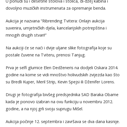
U ponudi su i desetine stolova i stolica, di-džej kabina i
dovoljno muzičkih instrumenata za opremanje benda.
Aukcija je nazvana “Ribrending Tvitera: Onlajn aukcija
suvenira, umjetničkih djela, kancelarijskih potrepština i
mnogih drugih stvari!”
Na aukciji će se naći i dvije uljane slike fotografija koje su
postale čuvene na Tviteru, prenosi Tanjug.
Prva je selfi glumice Elen Dedženeris na dodjeli Oskara 2014.
godine na kome se vidi mnoštvo holivudskih zvijezda kao što
su Bredli Kuper, Meril Strip, Kevin Spejsi ili Dženifer Lorens.
Drugi je fotografija bivšeg predsjednika SAD Baraka Obame
kada je ponovo izabran na ovu funkciju u novembru 2012.
godine, a na njoj grli svoju suprugu Mišel.
Aukcija počinje 12. septembra i završava se dva dana kasnije.