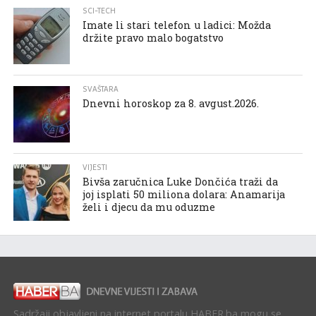
SCI-TECH
Imate li stari telefon u ladici: Možda
držite pravo malo bogatstvo
SVAŠTARA
Dnevni horoskop za 8. avgust.2026.
VIJESTI
Bivša zaručnica Luke Dončića traži da
joj isplati 50 miliona dolara: Anamarija
želi i djecu da mu oduzme
Sadržaji objavljeni na internet portalu HABER.ba mogu se