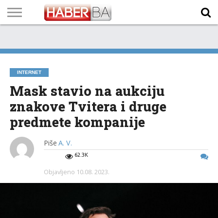
VIJESTI
BIZNIS
SPORT
SHOWBIZ
LIFESTYLE
SCI-
AUTO
ZANIMLJIVOSTI
FOTO
VIDEO
TV
VREMENSKA
STANJE NA
KURSNA
O
MARKETING
IMPRESSUM
KONTAKT
TECH
PROGRAM
PROGNOZA
PUTEVIMA
LISTA
NAMA
INTERNET
Mask stavio na aukciju
znakove Tvitera i druge
predmete kompanije
Piše
A. V.
62.3K
Objavljeno
10.08. 2023.