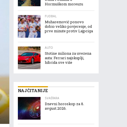
Hormuškom moreuzu
FUDBAL
Muharemović ponovo
dobio veliko povjerenje, od
prve minute protiv Lajpciga
AUTO
Stotine miliona za uvezena
auta: Ferrari najskuplji,
hibrida sve više
NAJČITANIJE
SVAŠTARA
Dnevni horoskop za 8.
avgust.2026.