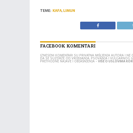
TEME:
KAFA
,
LIMUN
FACEBOOK KOMENTARI
IZNESENI KOMENTARI SU PRIVATNA MIŠLJENJA AUTORA I N
DA SE SUZDRŽE OD VRIJEĐANJA, PSOVANJA I VULGARNOG 
PRETHODNE NAJAVE I OBJAŠNJENJA -
VIŠE O USLOVIMA KORI