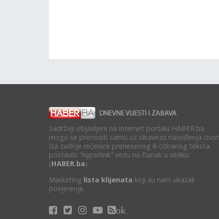
Sadržaji objavljeni na internet portalu HABER.ba
mogu se prenositi samo uz obavezu navođenja izvor
Iza zadnje rečenice prenesenog ili citiranog teksta
postaviti "hyperlink" vezu na članak u obliku
(
HABER.ba
).
Marketing
lista klijenata
koji su nam ukazali
povjerenje.
ok