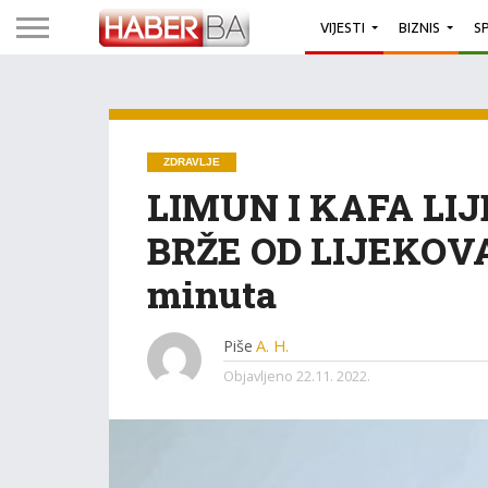
VIJESTI
BIZNIS
S
ZDRAVLJE
LIMUN I KAFA LIJ
BRŽE OD LIJEKOVA:
minuta
Piše
A. H.
Objavljeno
22.11. 2022.