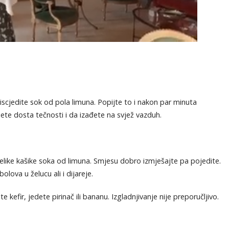
iscjedite sok od pola limuna. Popijte to i nakon par minuta
jete dosta tečnosti i da izađete na svjež vazduh.
velike kašike soka od limuna. Smjesu dobro izmješajte pa pojedite.
ova u želucu ali i dijareje.
kefir, jedete pirinač ili bananu. Izgladnjivanje nije preporučljivo.