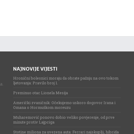
NAJNOVIJE VIJESTI
Hronični bolesnici moraju da obrate pažnju na ovo tokom
ljetovanja: Pravilo broj 1.
a.
Preminuo otac Lionela Mesija
Američki zvaničnik: Očekujemo uskoro dogovor Irana i
Omana o Hormuškom moreuzu
Muharemović ponovo dobio veliko povjerenje, od prve
minute protiv Lajpciga
Stotine miliona za uvezena auta: Ferrari najskuplji, hibrida