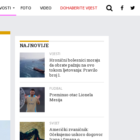
IVOSTI
FOTO
VIDEO
DOHABERITE VIJEST
ARHIVA
NAJNOVIJE
VIJESTI
Hronični bolesnici moraju
da obrate pažnju na ovo
tokom ljetovanja: Pravilo
broj 1.
FUDBAL
Preminuo otac Lionela
Mesija
SVIJET
Američki zvaničnik:
Očekujemo uskoro dogovor
Irana i Omana o