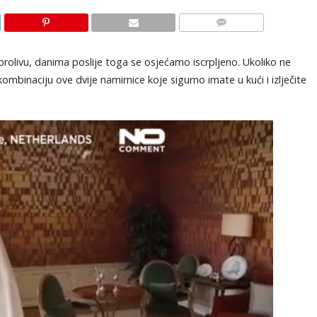
KOMENTARI
 prolivu, danima poslije toga se osjećamo iscrpljeno. Ukoliko ne
 kombinaciju ove dvije namirnice koje sigurno imate u kući i izlječite