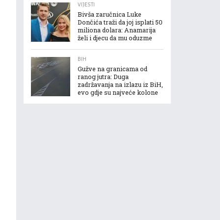
VIJESTI
Bivša zaručnica Luke
Dončića traži da joj isplati 50
miliona dolara: Anamarija
želi i djecu da mu oduzme
BIH
Gužve na granicama od
ranog jutra: Duga
zadržavanja na izlazu iz BiH,
evo gdje su najveće kolone