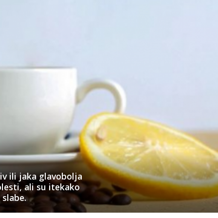
v ili jaka glavobolja
esti, ali su itekako
 slabe.