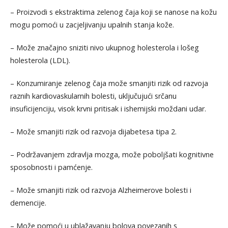
– Proizvodi s ekstraktima zelenog čaja koji se nanose na kožu
mogu pomoći u zacjeljivanju upalnih stanja kože.
– Može značajno sniziti nivo ukupnog holesterola i lošeg
holesterola (LDL).
– Konzumiranje zelenog čaja može smanjiti rizik od razvoja
raznih kardiovaskularnih bolesti, uključujući srčanu
insuficijenciju, visok krvni pritisak i ishemijski moždani udar.
– Može smanjiti rizik od razvoja dijabetesa tipa 2.
– Podržavanjem zdravlja mozga, može poboljšati kognitivne
sposobnosti i pamćenje.
– Može smanjiti rizik od razvoja Alzheimerove bolesti i
demencije.
– Može pomoći u ublažavanju bolova povezanih s