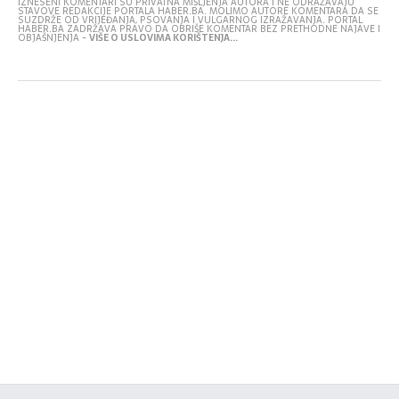
IZNESENI KOMENTARI SU PRIVATNA MIŠLJENJA AUTORA I NE ODRAŽAVAJU
STAVOVE REDAKCIJE PORTALA HABER.BA. MOLIMO AUTORE KOMENTARA DA SE
SUZDRŽE OD VRIJEĐANJA, PSOVANJA I VULGARNOG IZRAŽAVANJA. PORTAL
HABER.BA ZADRŽAVA PRAVO DA OBRIŠE KOMENTAR BEZ PRETHODNE NAJAVE I
OBJAŠNJENJA -
VIŠE O USLOVIMA KORIŠTENJA...