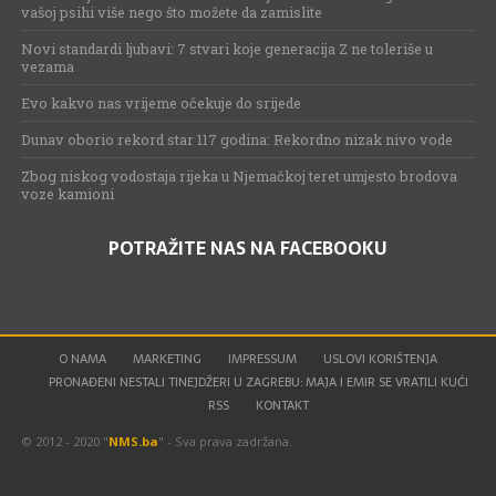
vašoj psihi više nego što možete da zamislite
Novi standardi ljubavi: 7 stvari koje generacija Z ne toleriše u
vezama
Evo kakvo nas vrijeme očekuje do srijede
Dunav oborio rekord star 117 godina: Rekordno nizak nivo vode
Zbog niskog vodostaja rijeka u Njemačkoj teret umjesto brodova
voze kamioni
POTRAŽITE NAS NA FACEBOOKU
O NAMA
MARKETING
IMPRESSUM
USLOVI KORIŠTENJA
PRONAĐENI NESTALI TINEJDŽERI U ZAGREBU: MAJA I EMIR SE VRATILI KUĆI
RSS
KONTAKT
© 2012 - 2020 "
NMS.ba
" - Sva prava zadržana.