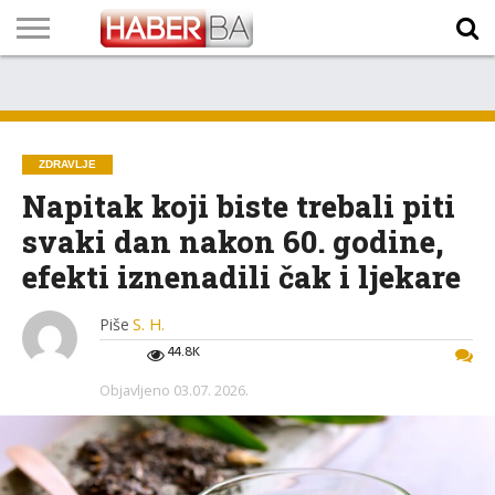
VIJESTI
BIZNIS
SPORT
SHOWBIZ
LIFESTYLE
SCI-
AUTO
ZANIMLJIVOSTI
FOTO
VIDEO
TV
VREMENSKA
STANJE NA
KURSNA
O
MARKETING
IMPRESSUM
KONTAKT
TECH
PROGRAM
PROGNOZA
PUTEVIMA
LISTA
NAMA
ZDRAVLJE
Napitak koji biste trebali piti
svaki dan nakon 60. godine,
efekti iznenadili čak i ljekare
Piše
S. H.
44.8K
Objavljeno
03.07. 2026.