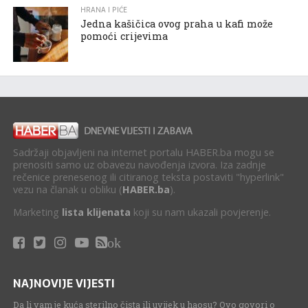
HRANA I PIĆE
Jedna kašičica ovog praha u kafi može
pomoći crijevima
Sadržaji objavljeni na internet portalu HABER.ba mogu se
prenositi samo uz obavezu navođenja izvora. Iza zadnje
rečenice prenesenog ili citiranog teksta postaviti "hyperlink"
vezu na članak u obliku (
HABER.ba
).
Marketing
lista klijenata
koji su nam ukazali povjerenje.
ok
NAJNOVIJE VIJESTI
Da li vam je kuća sterilno čista ili uvijek u haosu? Ovo govori o