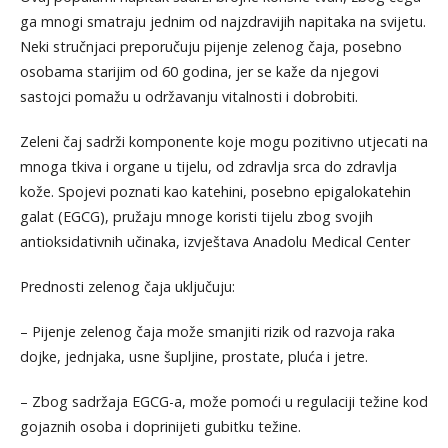
ga mnogi smatraju jednim od najzdravijih napitaka na svijetu.
Neki stručnjaci preporučuju pijenje zelenog čaja, posebno
osobama starijim od 60 godina, jer se kaže da njegovi
sastojci pomažu u održavanju vitalnosti i dobrobiti.
Zeleni čaj sadrži komponente koje mogu pozitivno utjecati na
mnoga tkiva i organe u tijelu, od zdravlja srca do zdravlja
kože. Spojevi poznati kao katehini, posebno epigalokatehin
galat (EGCG), pružaju mnoge koristi tijelu zbog svojih
antioksidativnih učinaka, izvještava Anadolu Medical Center
Prednosti zelenog čaja uključuju:
– Pijenje zelenog čaja može smanjiti rizik od razvoja raka
dojke, jednjaka, usne šupljine, prostate, pluća i jetre.
– Zbog sadržaja EGCG-a, može pomoći u regulaciji težine kod
gojaznih osoba i doprinijeti gubitku težine.