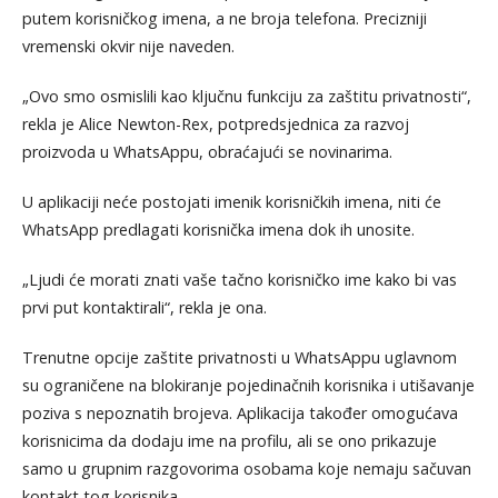
putem korisničkog imena, a ne broja telefona. Precizniji
vremenski okvir nije naveden.
„Ovo smo osmislili kao ključnu funkciju za zaštitu privatnosti“,
rekla je Alice Newton-Rex, potpredsjednica za razvoj
proizvoda u WhatsAppu, obraćajući se novinarima.
U aplikaciji neće postojati imenik korisničkih imena, niti će
WhatsApp predlagati korisnička imena dok ih unosite.
„Ljudi će morati znati vaše tačno korisničko ime kako bi vas
prvi put kontaktirali“, rekla je ona.
Trenutne opcije zaštite privatnosti u WhatsAppu uglavnom
su ograničene na blokiranje pojedinačnih korisnika i utišavanje
poziva s nepoznatih brojeva. Aplikacija također omogućava
korisnicima da dodaju ime na profilu, ali se ono prikazuje
samo u grupnim razgovorima osobama koje nemaju sačuvan
kontakt tog korisnika.