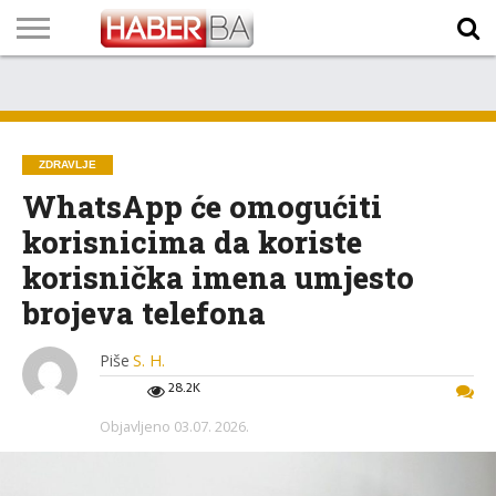
VIJESTI
BIZNIS
SPORT
SHOWBIZ
LIFESTYLE
SCI-
AUTO
ZANIMLJIVOSTI
FOTO
VIDEO
TV
VREMENSKA
STANJE NA
KURSNA
O
MARKETING
IMPRESSUM
KONTAKT
TECH
PROGRAM
PROGNOZA
PUTEVIMA
LISTA
NAMA
ZDRAVLJE
WhatsApp će omogućiti
korisnicima da koriste
korisnička imena umjesto
brojeva telefona
Piše
S. H.
28.2K
Objavljeno
03.07. 2026.