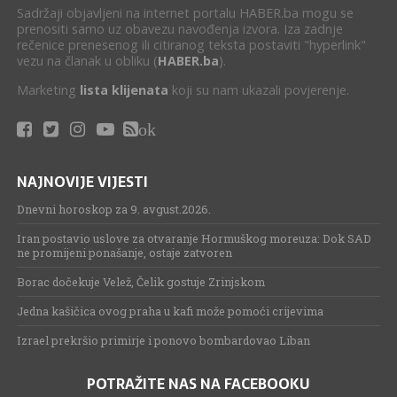
Sadržaji objavljeni na internet portalu HABER.ba mogu se
prenositi samo uz obavezu navođenja izvora. Iza zadnje
rečenice prenesenog ili citiranog teksta postaviti "hyperlink"
vezu na članak u obliku (
HABER.ba
).
Marketing
lista klijenata
koji su nam ukazali povjerenje.
ok
NAJNOVIJE VIJESTI
Dnevni horoskop za 9. avgust.2026.
Iran postavio uslove za otvaranje Hormuškog moreuza: Dok SAD
ne promijeni ponašanje, ostaje zatvoren
Borac dočekuje Velež, Čelik gostuje Zrinjskom
Jedna kašičica ovog praha u kafi može pomoći crijevima
Izrael prekršio primirje i ponovo bombardovao Liban
POTRAŽITE NAS NA FACEBOOKU