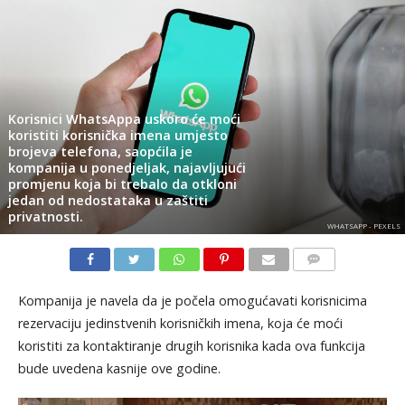
Korisnici WhatsAppa uskoro će moći
koristiti korisnička imena umjesto
brojeva telefona, saopćila je
kompanija u ponedjeljak, najavljujući
promjenu koja bi trebalo da otkloni
jedan od nedostataka u zaštiti
privatnosti.
WHATSAPP - PEXELS
KOMENTARI
Kompanija je navela da je počela omogućavati korisnicima
rezervaciju jedinstvenih korisničkih imena, koja će moći
koristiti za kontaktiranje drugih korisnika kada ova funkcija
bude uvedena kasnije ove godine.