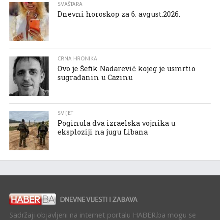
SVAŠTARA
Dnevni horoskop za 6. avgust.2026.
CRNA HRONIKA
Ovo je Šefik Nadarević kojeg je usmrtio
sugrađanin u Cazinu
SVIJET
Poginula dva izraelska vojnika u
eksploziji na jugu Libana
Sadržaji objavljeni na internet portalu HABER.ba mogu se