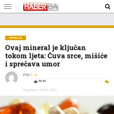
VIJESTI
BIZNIS
SPORT
SHOWBIZ
LIFESTYLE
SCI-
AUTO
ZANIMLJIVOSTI
FOTO
VIDEO
TV
VREMENSKA
STANJE NA
KURSNA
O
MARKETING
IMPRESSUM
KONTAKT
TECH
PROGRAM
PROGNOZA
PUTEVIMA
LISTA
NAMA
ZDRAVLJE
Ovaj mineral je ključan
tokom ljeta: Čuva srce, mišiće
i sprečava umor
Piše
S. H.
88.6K
Objavljeno
03.07. 2026.