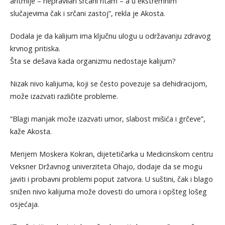
aritmije – nepravilan srčani ritam – a u ekstremnim
slučajevima čak i srčani zastoj”, rekla je Akosta.
Dodala je da kalijum ima ključnu ulogu u održavanju zdravog
krvnog pritiska.
Šta se dešava kada organizmu nedostaje kalijum?
Nizak nivo kalijuma, koji se često povezuje sa dehidracijom,
može izazvati različite probleme.
“Blagi manjak može izazvati umor, slabost mišića i grčeve”,
kaže Akosta.
Merijem Moskera Kokran, dijetetičarka u Medicinskom centru
Veksner Državnog univerziteta Ohajo, dodaje da se mogu
javiti i probavni problemi poput zatvora. U suštini, čak i blago
snižen nivo kalijuma može dovesti do umora i opšteg lošeg
osjećaja.