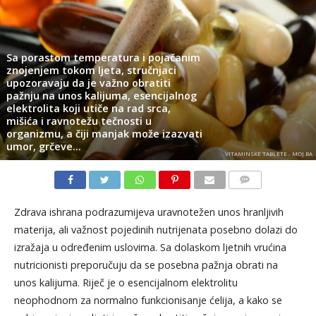
Sa porastom temperatura i pojačanim
znojenjem tokom ljeta, stručnjaci
upozoravaju da je važno obratiti
pažnju na unos kalijuma, esencijalnog
elektrolita koji utiče na rad srca,
mišića i ravnotežu tečnosti u
organizmu, a čiji manjak može izazvati
umor, grčeve…
VITAMINSKE TABLETE - MOJ.BA
KOMENTARI
Zdrava ishrana podrazumijeva uravnotežen unos hranljivih
materija, ali važnost pojedinih nutrijenata posebno dolazi do
izražaja u određenim uslovima. Sa dolaskom ljetnih vrućina
nutricionisti preporučuju da se posebna pažnja obrati na
unos kalijuma. Riječ je o esencijalnom elektrolitu
neophodnom za normalno funkcionisanje ćelija, a kako se