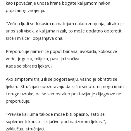
kao i povećanje unosa hrane bogate kalijumom nakon
pojačanog znojenja.
“Većina ljudi se fokusira na natrijum nakon znojenja, ali ako je
unos soli visok, a kalijuma nizak, to može dodatno opteretiti
srce i mišiće”, objašnjava ona.
Preporučuje namirnice poput banana, avokada, kokosove
vode, jogurta, mlijeka, pasulja i sočiva.
Kada se obratiti ljekaru?
Ako simptomi traju ili se pogoršavaju, važno je obratiti se
ljekaru. Stručnjaci upozoravaju da slični simptomi mogu imati
i druge uzroke, pa se samostalno postavljanje dijagnoze ne
preporučuje.
“Previše kalijuma takođe može biti opasno, zato se
suplementi koriste isključivo pod nadzorom ljekara”,
zaključuju stručnjaci.