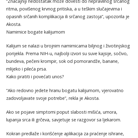
“Značajniji nedostatak može dovesti do nepravilnog srčanog
ritma, povišenog krvnog pritiska, a u teškim slučajevima i
opasnih srčanih komplikacija ili srčanog zastoja”, upozorila je
Akosta.
Namirnice bogate kalijumom
Kalijum se nalazi u brojnim namirnicama biljnog i životinjskog
porijekla. Prema NIH-u, najbolji izvori su suve kajsije, sočivo,
bundeva, pečeni krompir, sok od pomorandže, banane,
mlijeko i pileća prsa.
Kako pratiti i povećati unos?
“Ako redovno jedete hranu bogatu kalijumom, vjerovatno
zadovoljavate svoje potrebe”, rekla je Akosta.
Ako se pojave simptomi poput slabosti mišića, umora,
lupanja srca ili grčeva, savjetuje se razgovor sa ljekarom.
Kokran predlaže i korišćenje aplikacija za praćenje ishrane,