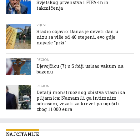
Svjetskog prvenstva i FIFA-inih
takmičenja
VIJESTI
Sladić objavio: Danas je deveti dan u
nizu sa više od 40 stepeni, evo gdje
najviše “prži”
REGION
Djevojčicu (7) u Srbiji usisao vakum na
bazenu
REGION
Detalji monstruoznog ubistva vlasnika
piljarnica: Namamili ga intimnim
odnosom, vezali za krevet pa ugušili
zbog 11.000 eura
NAJČITANIJE