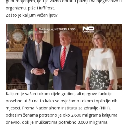
gubi znojenjem, ljeti je važno obratiti pažnju na njegov nivo u
organizmu, piše HuffPost.
Zašto je kalijum važan ljeti?
Kalijum je važan tokom cijele godine, ali njegove funkcije
posebno utiču na to kako se osjećamo tokom toplih ljetnih
mjeseci. Prema Nacionalnom institutu za zdravlje (NIH),
odraslim ženama potrebno je oko 2.600 miligrama kalijuma
dnevno, dok je muškarcima potrebno 3.000 miligrama.