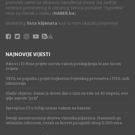
prenositi samo uz obavezu navođenja izvora. Iza zadnje
rečenice prenesenog ili citiranog teksta postaviti "hyperlink"
vezu na članak u obliku (
HABER.ba
).
Marketing
lista klijenata
koji su nam ukazali povjerenje.
ok
NAJNOVIJE VIJESTI
Ratovi i El Nino prijete novim valom poskupljenja hrane širom
svijeta
UEFA ne popušta i prijeti bojkotom Svjetskog prvenstva i FIFA-inih
takmičenja
Sladić objavio: Danas je deveti dan u nizu sa više od 40 stepeni, evo
gdje najviše “prži”
Djevojčicu (7) u Srbiji usisao vakum na bazenu
Detalji monstruoznog ubistva vlasnika piljarnica: Namamili ga
intimnim odnosom, vezali za krevet pa ugušili zbog 11.000 eura