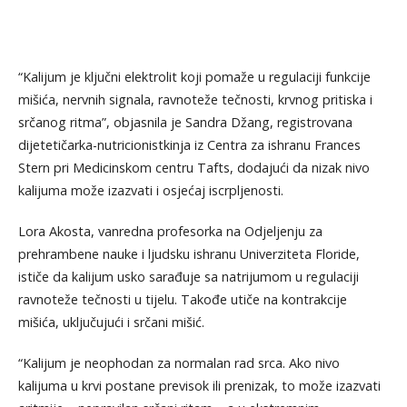
“Kalijum je ključni elektrolit koji pomaže u regulaciji funkcije
mišića, nervnih signala, ravnoteže tečnosti, krvnog pritiska i
srčanog ritma”, objasnila je Sandra Džang, registrovana
dijetetičarka-nutricionistkinja iz Centra za ishranu Frances
Stern pri Medicinskom centru Tafts, dodajući da nizak nivo
kalijuma može izazvati i osjećaj iscrpljenosti.
Lora Akosta, vanredna profesorka na Odjeljenju za
prehrambene nauke i ljudsku ishranu Univerziteta Floride,
ističe da kalijum usko sarađuje sa natrijumom u regulaciji
ravnoteže tečnosti u tijelu. Takođe utiče na kontrakcije
mišića, uključujući i srčani mišić.
“Kalijum je neophodan za normalan rad srca. Ako nivo
kalijuma u krvi postane previsok ili prenizak, to može izazvati