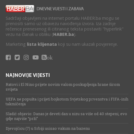
Sadržaji objavljeni na internet portalu HABER.ba mogu se
prenositi samo uz obavezu navođenja izvora. Iza zadnje
rečenice prenesenog ili citiranog teksta postaviti "hyperlink"
vezu na članak u obliku (
HABER.ba
).
Marketing
lista klijenata
koji su nam ukazali povjerenje.
ok
NAJNOVIJE VIJESTI
Ratovi i El Nino prijete novim valom poskupljenja hrane širom
svijeta
UEFA ne popušta i prijeti bojkotom Svjetskog prvenstva i FIFA-inih
takmičenja
Sladić objavio: Danas je deveti dan u nizu sa više od 40 stepeni, evo
gdje najviše “prži”
Djevojčicu (7) u Srbiji usisao vakum na bazenu