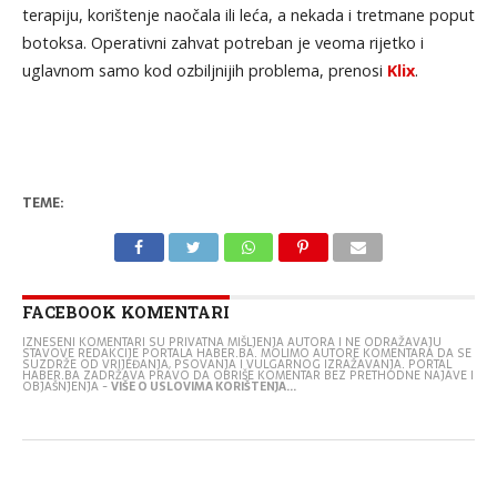
terapiju, korištenje naočala ili leća, a nekada i tretmane poput
botoksa. Operativni zahvat potreban je veoma rijetko i
uglavnom samo kod ozbiljnijih problema, prenosi
Klix
.
TEME:
FACEBOOK KOMENTARI
IZNESENI KOMENTARI SU PRIVATNA MIŠLJENJA AUTORA I NE ODRAŽAVAJU
STAVOVE REDAKCIJE PORTALA HABER.BA. MOLIMO AUTORE KOMENTARA DA SE
SUZDRŽE OD VRIJEĐANJA, PSOVANJA I VULGARNOG IZRAŽAVANJA. PORTAL
HABER.BA ZADRŽAVA PRAVO DA OBRIŠE KOMENTAR BEZ PRETHODNE NAJAVE I
OBJAŠNJENJA -
VIŠE O USLOVIMA KORIŠTENJA...