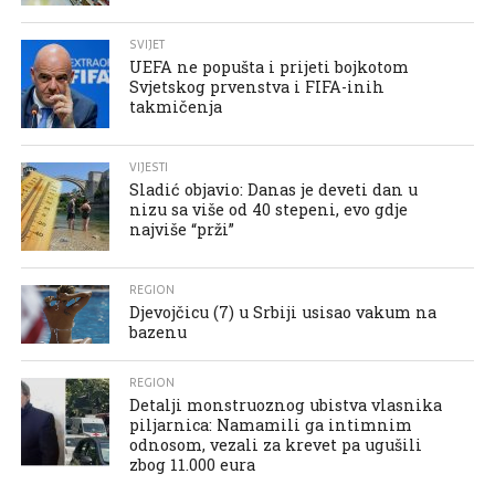
SVIJET
UEFA ne popušta i prijeti bojkotom
Svjetskog prvenstva i FIFA-inih
takmičenja
VIJESTI
Sladić objavio: Danas je deveti dan u
nizu sa više od 40 stepeni, evo gdje
najviše “prži”
REGION
Djevojčicu (7) u Srbiji usisao vakum na
bazenu
REGION
Detalji monstruoznog ubistva vlasnika
piljarnica: Namamili ga intimnim
odnosom, vezali za krevet pa ugušili
zbog 11.000 eura