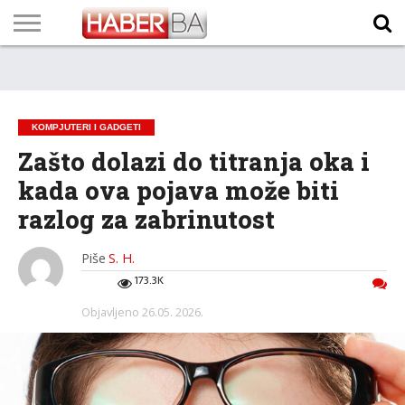
VIJESTI
BIZNIS
SPORT
SHOWBIZ
LIFESTYLE
SCI-
AUTO
ZANIMLJIVOSTI
FOTO
VIDEO
TV
VREMENSKA
STANJE NA
KURSNA
O
MARKETING
IMPRESSUM
KONTAKT
TECH
PROGRAM
PROGNOZA
PUTEVIMA
LISTA
NAMA
KOMPJUTERI I GADGETI
Zašto dolazi do titranja oka i
kada ova pojava može biti
razlog za zabrinutost
Piše
S. H.
173.3K
Objavljeno
26.05. 2026.