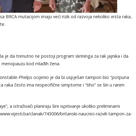
 BRCA mutacijom imaju veći rizik od razvoja nekoliko vrsta raka,
te.
la je da trenutno ne postoji program skrininga za rak jajnika i da
ku menopauzu kod mlađih žena.
Constable-Phelps ocijenio je da bi uspješan tampon bio “potpuna
sta raka često ima nespecifične simptome i “tiho” se širi u ranim
 a istraživači planiraju šire ispitivanje ukoliko preliminarni
/www.vijesti.ba/clanak/743006/britanski-naucnici-razvili-tampon-za-