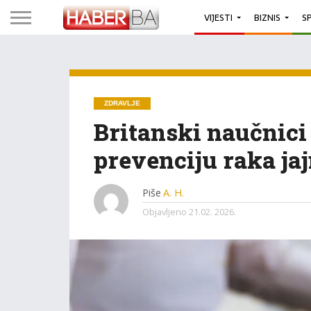
VIJESTI
BIZNIS
S
ZDRAVLJE
Britanski naučnici
prevenciju raka ja
Piše
A. H.
Objavljeno
21.02. 2026.