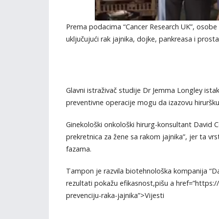
Prema podacima “Cancer Research UK”, osobe sa
uključujući rak jajnika, dojke, pankreasa i prosta
Glavni istraživač studije Dr Jemma Longley istak
preventivne operacije mogu da izazovu hirurš
Ginekološki onkološki hirurg-konsultant David 
prekretnica za žene sa rakom jajnika”, jer ta vr
fazama.
Tampon je razvila biotehnološka kompanija “Daye”,
rezultati pokažu efikasnost,pišu a href=”https:/
prevenciju-raka-jajnika”>Vijesti