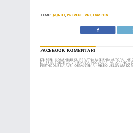
TEME:
JAJNICI
,
PREVENTIVNI
,
TAMPON
FACEBOOK KOMENTARI
IZNESENI KOMENTARI SU PRIVATNA MIŠLJENJA AUTORA I N
DA SE SUZDRŽE OD VRIJEĐANJA, PSOVANJA I VULGARNOG 
PRETHODNE NAJAVE I OBJAŠNJENJA -
VIŠE O USLOVIMA KORI