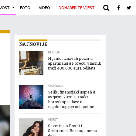
IVOSTI
FOTO
VIDEO
DOHABERITE VIJEST
ARHIVA
NAJNOVIJE
REGION
Nijemci izazvali požar u
apartmanu u Poreču, vlasnik
traži 400.000 eura odštete
SVAŠTARA
Veliki finansijski uspjeh u
avgustu 2026: 3 znaka
horoskopa ulaze u
najplodniji period godine
VIJESTI
Severina o Bosni i
Srebrenici: Bez toga nema
dalje…