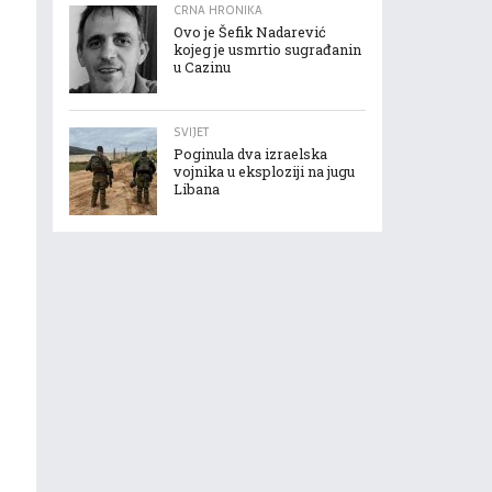
CRNA HRONIKA
Ovo je Šefik Nadarević
kojeg je usmrtio sugrađanin
u Cazinu
SVIJET
Poginula dva izraelska
vojnika u eksploziji na jugu
Libana