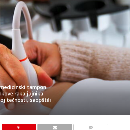
su medicinski tampon
akove raka jajnika
oj tečnosti, saopštili