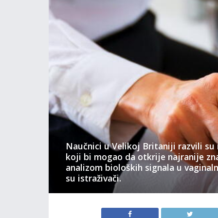
Naučnici u Velikoj Britaniji razvili 
koji bi mogao da otkrije najranije zn
analizom bioloških signala u vaginaln
su istraživači.