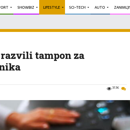
PORT
SHOWBIZ
LIFESTYLE
SCI-TECH
AUTO
ZANIMLJ
 razvili tampon za
jnika
31.1K