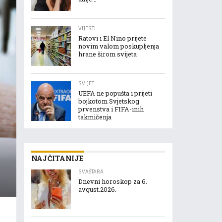
VIJESTI
Ratovi i El Nino prijete
novim valom poskupljenja
hrane širom svijeta
SVIJET
UEFA ne popušta i prijeti
bojkotom Svjetskog
prvenstva i FIFA-inih
takmičenja
NAJČITANIJE
SVAŠTARA
Dnevni horoskop za 6.
avgust.2026.