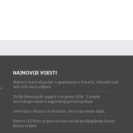
NAJNOVIJE VIJESTI
Nijemci izazvali požar u apartmanu u Poreču, vlasnik traži
400.000 eura odštete
a.
Veliki finansijski uspjeh u avgustu 2026: 3 znaka
horoskopa ulaze u najplodniji period godine
Severina o Bosni i Srebrenici: Bez toga nema dalje…
Ratovi i El Nino prijete novim valom poskupljenja hrane
širom svijeta