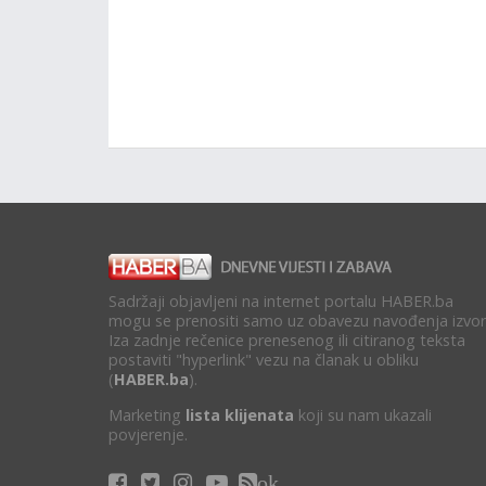
Sadržaji objavljeni na internet portalu HABER.ba
mogu se prenositi samo uz obavezu navođenja izvor
Iza zadnje rečenice prenesenog ili citiranog teksta
postaviti "hyperlink" vezu na članak u obliku
(
HABER.ba
).
Marketing
lista klijenata
koji su nam ukazali
povjerenje.
ok