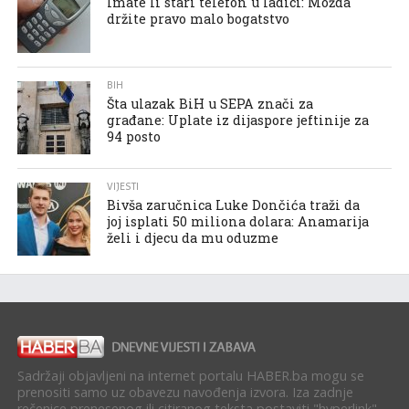
Imate li stari telefon u ladici: Možda
držite pravo malo bogatstvo
BIH
Šta ulazak BiH u SEPA znači za
građane: Uplate iz dijaspore jeftinije za
94 posto
VIJESTI
Bivša zaručnica Luke Dončića traži da
joj isplati 50 miliona dolara: Anamarija
želi i djecu da mu oduzme
Sadržaji objavljeni na internet portalu HABER.ba mogu se
prenositi samo uz obavezu navođenja izvora. Iza zadnje
rečenice prenesenog ili citiranog teksta postaviti "hyperlink"