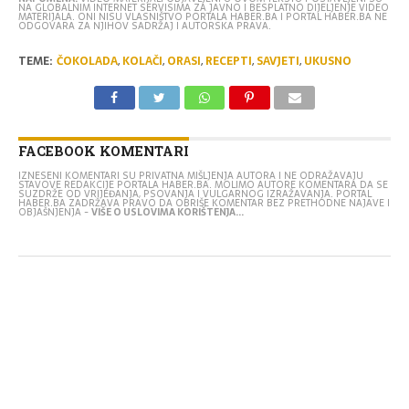
NA GLOBALNIM INTERNET SERVISIMA ZA JAVNO I BESPLATNO DIJELJENJE VIDEO
MATERIJALA. ONI NISU VLASNIŠTVO PORTALA HABER.BA I PORTAL HABER.BA NE
ODGOVARA ZA NJIHOV SADRŽAJ I AUTORSKA PRAVA.
TEME:
ČOKOLADA
,
KOLAČI
,
ORASI
,
RECEPTI
,
SAVJETI
,
UKUSNO
FACEBOOK KOMENTARI
IZNESENI KOMENTARI SU PRIVATNA MIŠLJENJA AUTORA I NE ODRAŽAVAJU
STAVOVE REDAKCIJE PORTALA HABER.BA. MOLIMO AUTORE KOMENTARA DA SE
SUZDRŽE OD VRIJEĐANJA, PSOVANJA I VULGARNOG IZRAŽAVANJA. PORTAL
HABER.BA ZADRŽAVA PRAVO DA OBRIŠE KOMENTAR BEZ PRETHODNE NAJAVE I
OBJAŠNJENJA -
VIŠE O USLOVIMA KORIŠTENJA...