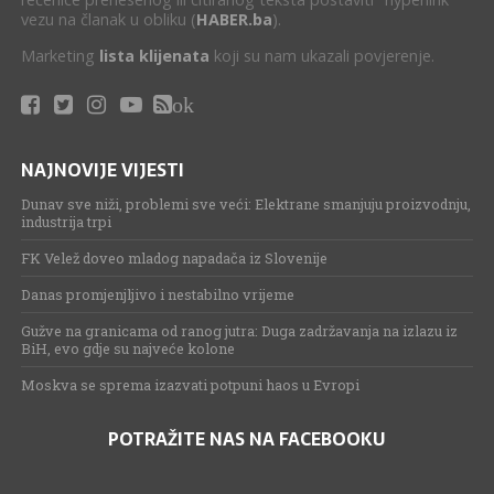
vezu na članak u obliku (
HABER.ba
).
Marketing
lista klijenata
koji su nam ukazali povjerenje.
ok
NAJNOVIJE VIJESTI
Dunav sve niži, problemi sve veći: Elektrane smanjuju proizvodnju,
industrija trpi
FK Velež doveo mladog napadača iz Slovenije
Danas promjenjljivo i nestabilno vrijeme
Gužve na granicama od ranog jutra: Duga zadržavanja na izlazu iz
BiH, evo gdje su najveće kolone
Moskva se sprema izazvati potpuni haos u Evropi
POTRAŽITE NAS NA FACEBOOKU