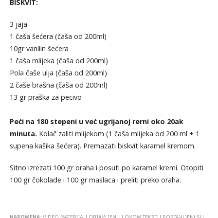
BISKVIT:
3 jaja
1 čaša šećera (čaša od 200ml)
10gr vanilin šećera
1 čaša mlijeka (čaša od 200ml)
Pola čaše ulja (čaša od 200ml)
2 čaše brašna (čaša od 200ml)
13 gr praška za pecivo
Peći na 180 stepeni u već ugrijanoj rerni oko 20ak
minuta.
Kolač zaliti mlijekom (1 čaša mlijeka od 200 ml + 1
supena kašika šećera). Premazati biskvit karamel kremom.
Sitno izrezati 100 gr oraha i posuti po karamel kremi. Otopiti
100 gr čokolade i 100 gr maslaca i preliti preko oraha.
NAPOMENA:
VIDEO MATERIJALI OBJAVLJENI U OVOM TEKSTU POSTAVLJENI SU