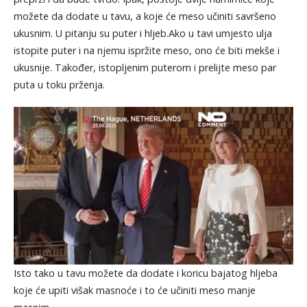
možete da dodate u tavu, a koje će meso učiniti savršeno
ukusnim. U pitanju su puter i hljeb.Ako u tavi umjesto ulja
istopite puter i na njemu ispržite meso, ono će biti mekše i
ukusnije. Također, istopljenim puterom i prelijte meso par
puta u toku prženja.
Isto tako u tavu možete da dodate i koricu bajatog hljeba
koje će upiti višak masnoće i to će učiniti meso manje