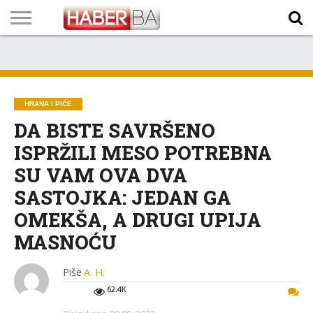
VIJESTI
BIZNIS
SPORT
SHOWBIZ
LIFESTYLE
SCI-
AUTO
ZANIMLJIVOSTI
FOTO
VIDEO
TV
VREMENSKA
STANJE NA
KURSNA
O
MARKETING
IMPRESSUM
KONTAKT
TECH
PROGRAM
PROGNOZA
PUTEVIMA
LISTA
NAMA
HRANA I PIĆE
DA BISTE SAVRŠENO
ISPRŽILI MESO POTREBNA
SU VAM OVA DVA
SASTOJKA: JEDAN GA
OMEKŠA, A DRUGI UPIJA
MASNOĆU
Piše
A. H.
62.4K