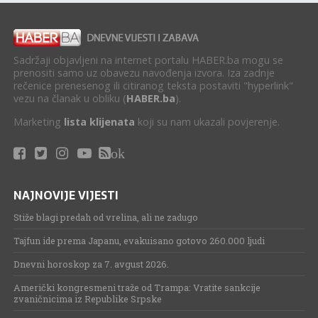
Sadržaji objavljeni na internet portalu HABER.ba mogu se
prenositi samo uz obavezu navođenja izvora. Iza zadnje
rečenice prenesenog ili citiranog teksta postaviti "hyperlink"
vezu na članak u obliku (
HABER.ba
).
Marketing
lista klijenata
koji su nam ukazali povjerenje.
ok
NAJNOVIJE VIJESTI
Stiže blagi predah od vrelina, ali ne zadugo
Tajfun ide prema Japanu, evakuisano gotovo 260.000 ljudi
Dnevni horoskop za 7. avgust 2026.
Američki kongresmeni traže od Trampa: Vratite sankcije
zvaničnicima iz Republike Srpske