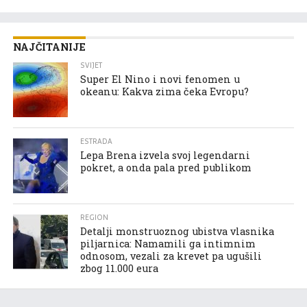
NAJČITANIJE
SVIJET
Super El Nino i novi fenomen u
okeanu: Kakva zima čeka Evropu?
ESTRADA
Lepa Brena izvela svoj legendarni
pokret, a onda pala pred publikom
REGION
Detalji monstruoznog ubistva vlasnika
piljarnica: Namamili ga intimnim
odnosom, vezali za krevet pa ugušili
zbog 11.000 eura