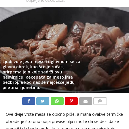
Objavljeno
09.09. 2023.
Ljudi vole jesti meso i uglavnom se za
glavni obrok, kao što je ručak,
prirpema jelo koje sadrži ovu
namirnicu. Recepata za meso ima
bezbroj, a kod nas se najčešće jedu
piletina i junetina.​​​​​​​
KOMENTARI
Ove dvije vrste mesa se obično prže, a mana ovakve termičke
obrade je što ono upija previše ulja i može da se desi da se
preprži i da bude tvrdo. Ipak, postoje dvije namirnice koje