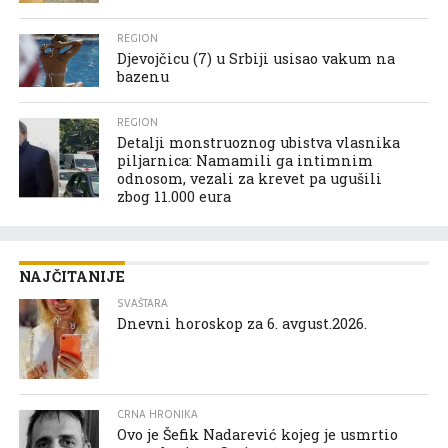
REGION
Djevojčicu (7) u Srbiji usisao vakum na
bazenu
REGION
Detalji monstruoznog ubistva vlasnika
piljarnica: Namamili ga intimnim
odnosom, vezali za krevet pa ugušili
zbog 11.000 eura
NAJČITANIJE
SVAŠTARA
Dnevni horoskop za 6. avgust.2026.
CRNA HRONIKA
Ovo je Šefik Nadarević kojeg je usmrtio