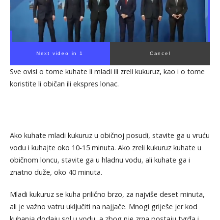
Next video in 1
Cancel
Sve ovisi o tome kuhate li mladi ili zreli kukuruz, kao i o tome
koristite li običan ili ekspres lonac.
Ako kuhate mladi kukuruz u običnoj posudi, stavite ga u vruću
vodu i kuhajte oko 10-15 minuta. Ako zreli kukuruz kuhate u
običnom loncu, stavite ga u hladnu vodu, ali kuhate ga i
znatno duže, oko 40 minuta.
Mladi kukuruz se kuha prilično brzo, za najviše deset minuta,
ali je važno vatru uključiti na najjače. Mnogi griješe jer kod
kuhanja dodaju sol u vodu, a zbog nje zrna postaju tvrđa i