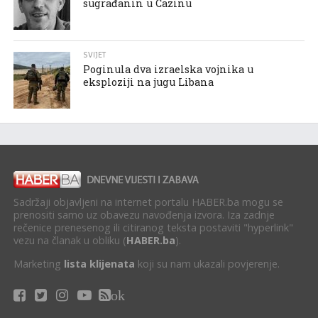
sugrađanin u Cazinu
SVIJET
Poginula dva izraelska vojnika u
eksploziji na jugu Libana
Sadržaji objavljeni na internet portalu HABER.ba mogu se
prenositi samo uz obavezu navođenja izvora. Iza zadnje
rečenice prenesenog ili citiranog teksta postaviti "hyperlink"
vezu na članak u obliku (
HABER.ba
).
Marketing
lista klijenata
koji su nam ukazali povjerenje.
ok