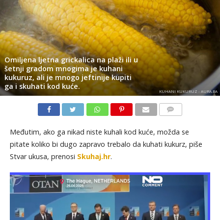
Omiljena ljetna grickalica na plaži ili u
šetnji gradom mnogima je kuhani
kukuruz, ali je mnogo jeftinije kupiti
ga i skuhati kod kuće.
KUHANI KUKURUZ - AURA.BA
KOMENTARI
Međutim, ako ga nikad niste kuhali kod kuće, možda se
pitate koliko bi dugo zapravo trebalo da kuhati kukurz, piše
Stvar ukusa, prenosi
Skuhaj.hr
.