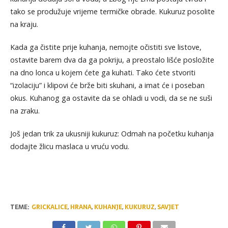
tako se produžuje vrijeme termičke obrade. Kukuruz posolite
na kraju.
Kada ga čistite prije kuhanja, nemojte očistiti sve listove,
ostavite barem dva da ga pokriju, a preostalo lišće posložite
na dno lonca u kojem ćete ga kuhati. Tako ćete stvoriti
“izolaciju” i klipovi će brže biti skuhani, a imat će i poseban
okus. Kuhanog ga ostavite da se ohladi u vodi, da se ne suši
na zraku.
Još jedan trik za ukusniji kukuruz: Odmah na početku kuhanja
dodajte žlicu maslaca u vruću vodu.
TEME:
GRICKALICE
,
HRANA
,
KUHANJE
,
KUKURUZ
,
SAVJET