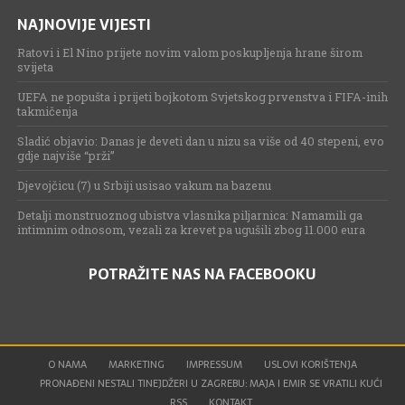
NAJNOVIJE VIJESTI
Ratovi i El Nino prijete novim valom poskupljenja hrane širom
svijeta
UEFA ne popušta i prijeti bojkotom Svjetskog prvenstva i FIFA-inih
takmičenja
Sladić objavio: Danas je deveti dan u nizu sa više od 40 stepeni, evo
gdje najviše “prži”
Djevojčicu (7) u Srbiji usisao vakum na bazenu
Detalji monstruoznog ubistva vlasnika piljarnica: Namamili ga
intimnim odnosom, vezali za krevet pa ugušili zbog 11.000 eura
POTRAŽITE NAS NA FACEBOOKU
O NAMA
MARKETING
IMPRESSUM
USLOVI KORIŠTENJA
PRONAĐENI NESTALI TINEJDŽERI U ZAGREBU: MAJA I EMIR SE VRATILI KUĆI
RSS
KONTAKT