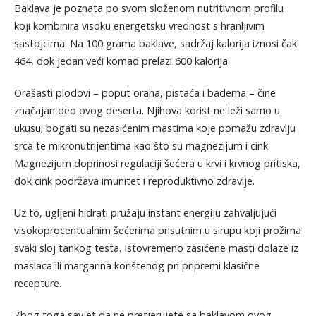
Baklava je poznata po svom složenom nutritivnom profilu
koji kombinira visoku energetsku vrednost s hranljivim
sastojcima. Na 100 grama baklave, sadržaj kalorija iznosi čak
464, dok jedan veći komad prelazi 600 kalorija.
Orašasti plodovi – poput oraha, pistaća i badema – čine
značajan deo ovog deserta. Njihova korist ne leži samo u
ukusu; bogati su nezasićenim mastima koje pomažu zdravlju
srca te mikronutrijentima kao što su magnezijum i cink.
Magnezijum doprinosi regulaciji šećera u krvi i krvnog pritiska,
dok cink podržava imunitet i reproduktivno zdravlje.
Uz to, ugljeni hidrati pružaju instant energiju zahvaljujući
visokoprocentualnim šećerima prisutnim u sirupu koji prožima
svaki sloj tankog testa. Istovremeno zasićene masti dolaze iz
maslaca ili margarina korištenog pri pripremi klasične
recepture.
Zbog toga savjet da ne pretjerujete sa baklavom ovog