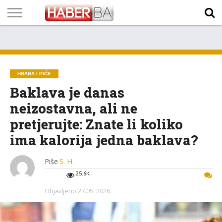
VIJESTI
BIZNIS
SPORT
SHOWBIZ
LIFESTYLE
SCI-
AUTO
ZANIMLJIVOSTI
FOTO
VIDEO
TV
VREMENSKA
STANJE NA
KURSNA
O
MARKETING
IMPRESSUM
KONTAKT
TECH
PROGRAM
PROGNOZA
PUTEVIMA
LISTA
NAMA
HRANA I PIĆE
Baklava je danas
neizostavna, ali ne
pretjerujte: Znate li koliko
ima kalorija jedna baklava?
Piše
S. H.
25.6K
Objavljeno
27.05. 2026.