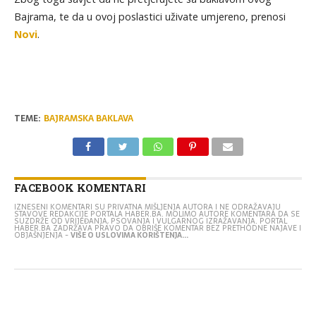
Bajrama, te da u ovoj poslastici uživate umjereno, prenosi
Novi
.
TEME:
BAJRAMSKA BAKLAVA
FACEBOOK KOMENTARI
IZNESENI KOMENTARI SU PRIVATNA MIŠLJENJA AUTORA I NE ODRAŽAVAJU
STAVOVE REDAKCIJE PORTALA HABER.BA. MOLIMO AUTORE KOMENTARA DA SE
SUZDRŽE OD VRIJEĐANJA, PSOVANJA I VULGARNOG IZRAŽAVANJA. PORTAL
HABER.BA ZADRŽAVA PRAVO DA OBRIŠE KOMENTAR BEZ PRETHODNE NAJAVE I
OBJAŠNJENJA -
VIŠE O USLOVIMA KORIŠTENJA...