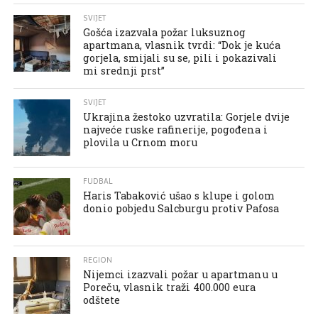
SVIJET
Gošća izazvala požar luksuznog
apartmana, vlasnik tvrdi: “Dok je kuća
gorjela, smijali su se, pili i pokazivali
mi srednji prst”
SVIJET
Ukrajina žestoko uzvratila: Gorjele dvije
najveće ruske rafinerije, pogođena i
plovila u Crnom moru
FUDBAL
Haris Tabaković ušao s klupe i golom
donio pobjedu Salcburgu protiv Pafosa
REGION
Nijemci izazvali požar u apartmanu u
Poreču, vlasnik traži 400.000 eura
odštete