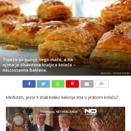
Trpeze su punije nego inače, a na
njima je obavezna kraljica kolača –
neizostavna baklava.
BAKLAVA - INDIKATOR.BA
KOMENTARI
Međutim, jeste li znali koliko kalorija ima u jednom kolaču?