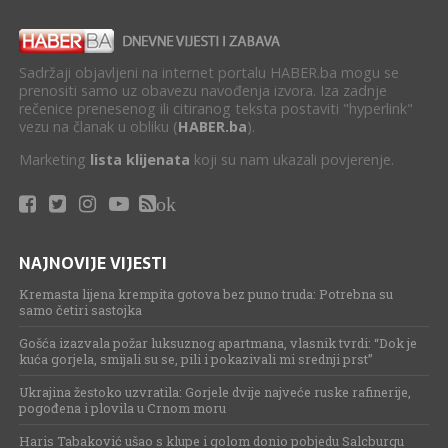
Sadržaji objavljeni na internet portalu HABER.ba mogu se
prenositi samo uz obavezu navođenja izvora. Iza zadnje
rečenice prenesenog ili citiranog teksta postaviti "hyperlink"
vezu na članak u obliku (
HABER.ba
).
Marketing
lista klijenata
koji su nam ukazali povjerenje.
ok
NAJNOVIJE VIJESTI
Kremasta lijena krempita gotova bez puno truda: Potrebna su
samo četiri sastojka
Gošća izazvala požar luksuznog apartmana, vlasnik tvrdi: “Dok je
kuća gorjela, smijali su se, pili i pokazivali mi srednji prst”
Ukrajina žestoko uzvratila: Gorjele dvije najveće ruske rafinerije,
pogođena i plovila u Crnom moru
Haris Tabaković ušao s klupe i golom donio pobjedu Salcburgu