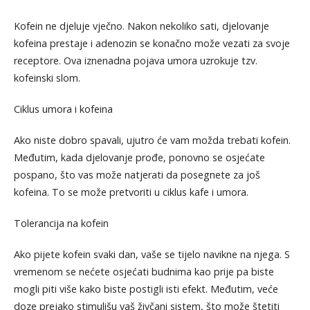
Kofein ne djeluje vječno. Nakon nekoliko sati, djelovanje
kofeina prestaje i adenozin se konačno može vezati za svoje
receptore. Ova iznenadna pojava umora uzrokuje tzv.
kofeinski slom.
Ciklus umora i kofeina
Ako niste dobro spavali, ujutro će vam možda trebati kofein.
Međutim, kada djelovanje prođe, ponovno se osjećate
pospano, što vas može natjerati da posegnete za još
kofeina. To se može pretvoriti u ciklus kafe i umora.
Tolerancija na kofein
Ako pijete kofein svaki dan, vaše se tijelo navikne na njega. S
vremenom se nećete osjećati budnima kao prije pa biste
mogli piti više kako biste postigli isti efekt. Međutim, veće
doze prejako stimulišu vaš živčani sistem, što može štetiti