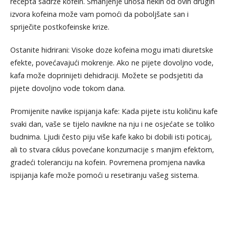
recepta sadrže kofein. Smanjenje unosa nekih od ovih drugih
izvora kofeina može vam pomoći da poboljšate san i
spriječite postkofeinske krize.
Ostanite hidrirani: Visoke doze kofeina mogu imati diuretske
efekte, povećavajući mokrenje. Ako ne pijete dovoljno vode,
kafa može doprinijeti dehidraciji. Možete se podsjetiti da
pijete dovoljno vode tokom dana.
Promijenite navike ispijanja kafe: Kada pijete istu količinu kafe
svaki dan, vaše se tijelo navikne na nju i ne osjećate se toliko
budnima. Ljudi često piju više kafe kako bi dobili isti poticaj,
ali to stvara ciklus povećane konzumacije s manjim efektom,
gradeći toleranciju na kofein. Povremena promjena navika
ispijanja kafe može pomoći u resetiranju vašeg sistema.