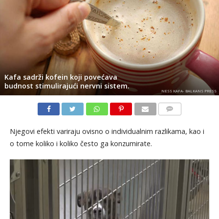
Kafa sadrži kofein koji povećava
budnost stimulirajući nervni sistem.
NESS KAFA- BALKANS PRESS
KOMENTARI
Njegovi efekti variraju ovisno o individualnim razlikama, kao i
o tome koliko i koliko često ga konzumirate.