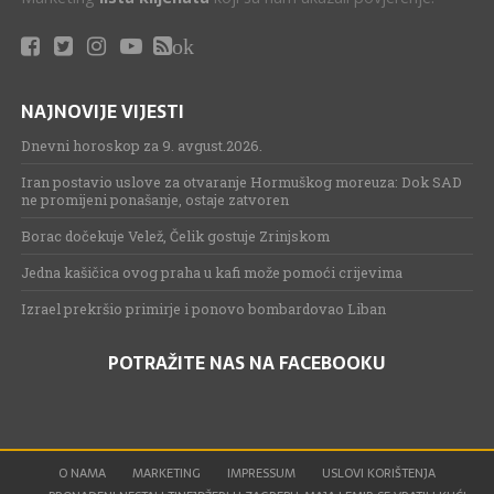
ok
NAJNOVIJE VIJESTI
Dnevni horoskop za 9. avgust.2026.
Iran postavio uslove za otvaranje Hormuškog moreuza: Dok SAD
ne promijeni ponašanje, ostaje zatvoren
Borac dočekuje Velež, Čelik gostuje Zrinjskom
Jedna kašičica ovog praha u kafi može pomoći crijevima
Izrael prekršio primirje i ponovo bombardovao Liban
POTRAŽITE NAS NA FACEBOOKU
O NAMA
MARKETING
IMPRESSUM
USLOVI KORIŠTENJA