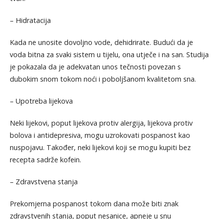
– Hidratacija
Kada ne unosite dovoljno vode, dehidrirate. Budući da je
voda bitna za svaki sistem u tijelu, ona utječe i na san. Studija
je pokazala da je adekvatan unos tečnosti povezan s
dubokim snom tokom noći i poboljšanom kvalitetom sna.
– Upotreba lijekova
Neki lijekovi, poput lijekova protiv alergija, lijekova protiv
bolova i antidepresiva, mogu uzrokovati pospanost kao
nuspojavu. Također, neki lijekovi koji se mogu kupiti bez
recepta sadrže kofein.
– Zdravstvena stanja
Prekomjerna pospanost tokom dana može biti znak
zdravstvenih stanja, poput nesanice, apneje u snu