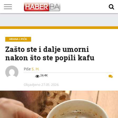
VIJESTI
BIZNIS
SPORT
SHOWBIZ
LIFESTYLE
SCI-
AUTO
ZANIMLJIVOSTI
FOTO
VIDEO
TV
VREMENSKA
STANJE NA
KURSNA
O
MARKETING
IMPRESSUM
KONTAKT
TECH
PROGRAM
PROGNOZA
PUTEVIMA
LISTA
NAMA
HRANA I PIĆE
Zašto ste i dalje umorni
nakon što ste popili kafu
Piše
S. H.
26.4K
Objavljeno
27.05. 2026.