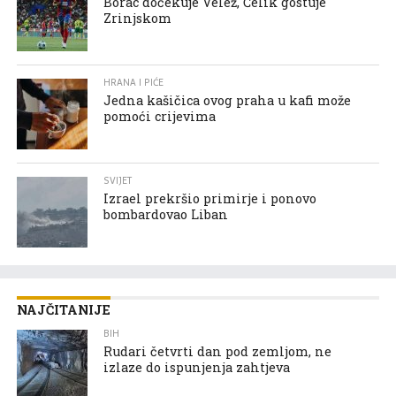
Borac dočekuje Velež, Čelik gostuje
Zrinjskom
HRANA I PIĆE
Jedna kašičica ovog praha u kafi može
pomoći crijevima
SVIJET
Izrael prekršio primirje i ponovo
bombardovao Liban
NAJČITANIJE
BIH
Rudari četvrti dan pod zemljom, ne
izlaze do ispunjenja zahtjeva