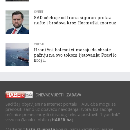
SVIJET
SAD očekuje od Irana siguran prolaz
nafte i brodova kroz Hormuški moreuz
VIJESTI
Hronični bolesnici moraju da obrate
pažnju na ovo tokom ljetovanja: Pravilo
broj 1.
Sadržaji objavljeni na internet portalu HABER.ba mogu se
prenositi samo uz obavezu navođenja izvora. Iza zadnje
rečenice prenesenog ili citiranog teksta postaviti "hyperlink"
vezu na članak u obliku (
HABER.ba
).
Marketing
lista klijenata
koji su nam ukazali povjerenje.