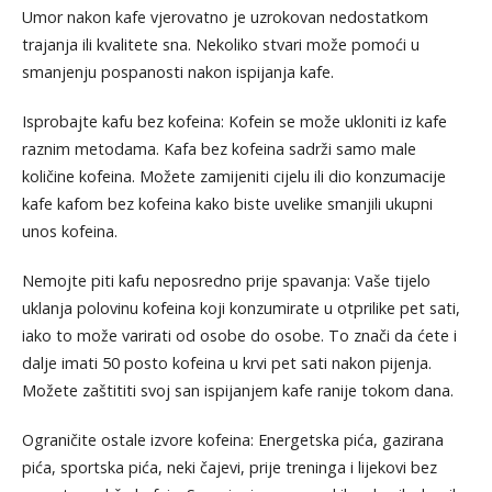
Umor nakon kafe vjerovatno je uzrokovan nedostatkom
trajanja ili kvalitete sna. Nekoliko stvari može pomoći u
smanjenju pospanosti nakon ispijanja kafe.
Isprobajte kafu bez kofeina: Kofein se može ukloniti iz kafe
raznim metodama. Kafa bez kofeina sadrži samo male
količine kofeina. Možete zamijeniti cijelu ili dio konzumacije
kafe kafom bez kofeina kako biste uvelike smanjili ukupni
unos kofeina.
Nemojte piti kafu neposredno prije spavanja: Vaše tijelo
uklanja polovinu kofeina koji konzumirate u otprilike pet sati,
iako to može varirati od osobe do osobe. To znači da ćete i
dalje imati 50 posto kofeina u krvi pet sati nakon pijenja.
Možete zaštititi svoj san ispijanjem kafe ranije tokom dana.
Ograničite ostale izvore kofeina: Energetska pića, gazirana
pića, sportska pića, neki čajevi, prije treninga i lijekovi bez