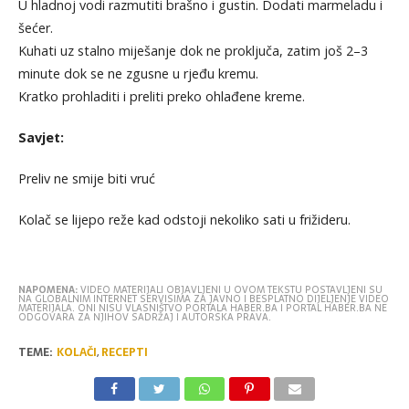
U hladnoj vodi razmutiti brašno i gustin. Dodati marmeladu i
šećer.
Kuhati uz stalno miješanje dok ne proključa, zatim još 2–3
minute dok se ne zgusne u rjeđu kremu.
Kratko prohladiti i preliti preko ohlađene kreme.
Savjet:
Preliv ne smije biti vruć
Kolač se lijepo reže kad odstoji nekoliko sati u frižideru.
NAPOMENA:
VIDEO MATERIJALI OBJAVLJENI U OVOM TEKSTU POSTAVLJENI SU
NA GLOBALNIM INTERNET SERVISIMA ZA JAVNO I BESPLATNO DIJELJENJE VIDEO
MATERIJALA. ONI NISU VLASNIŠTVO PORTALA HABER.BA I PORTAL HABER.BA NE
ODGOVARA ZA NJIHOV SADRŽAJ I AUTORSKA PRAVA.
TEME:
KOLAČI
,
RECEPTI