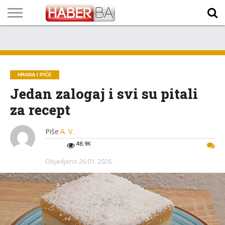
VIJESTI
BIZNIS
SPORT
SHOWBIZ
LIFESTYLE
SCI-
AUTO
ZANIMLJIVOSTI
FOTO
VIDEO
TV
VREMENSKA
STANJE NA
KURSNA
O
MARKETING
IMPRESSUM
KONTAKT
TECH
PROGRAM
PROGNOZA
PUTEVIMA
LISTA
NAMA
HRANA I PIĆE
Jedan zalogaj i svi su pitali
za recept
Piše
A. V.
48.9K
Objavljeno
26.01. 2026.