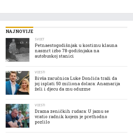
NAJNOVIJE
SVIJET
Petnaestogodišnjak u kostimu klauna
nasmrt izbo 78-godišnjaka na
autobuskoj stanici
VIJESTI
Bivša zaručnica Luke Dončića traži da
joj isplati 50 miliona dolara: Anamarija
želi i djecu da mu oduzme
VIJESTI
Drama zeničkih rudara: U jamu se
vratio radnik kojem je prethodno
pozlilo