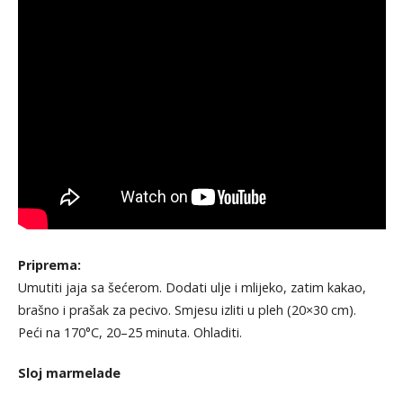
Priprema:
Umutiti jaja sa šećerom. Dodati ulje i mlijeko, zatim kakao,
brašno i prašak za pecivo. Smjesu izliti u pleh (20×30 cm).
Peći na 170°C, 20–25 minuta. Ohladiti.
Sloj marmelade