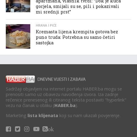
apartmana, vlasnik tvrdi: “Dok je kuća
gorjela, smijali su se, pili i pokazivali
mi srednji prst”
HRANA I PIĆE
Kremasta lijena krempita gotova bez
puno truda: Potrebna su samo četiri
sastojka
Sadržaji objavljeni na internet portalu HABER.ba mogu se
prenositi samo uz obavezu navođenja izvora. Iza zadnje
rečenice prenesenog ili citiranog teksta postaviti "hyperlink"
vezu na članak u obliku (
HABER.ba
).
Marketing
lista klijenata
koji su nam ukazali povjerenje.
ok