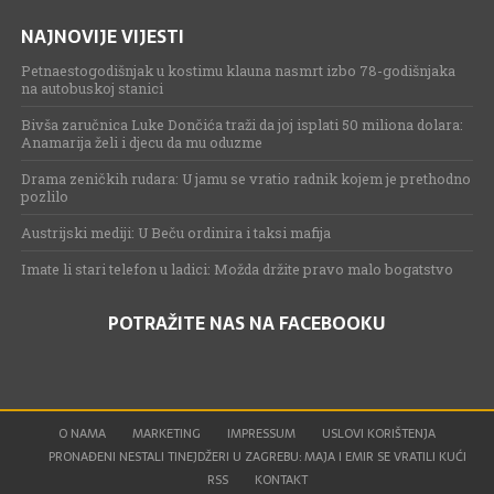
NAJNOVIJE VIJESTI
Petnaestogodišnjak u kostimu klauna nasmrt izbo 78-godišnjaka
na autobuskoj stanici
Bivša zaručnica Luke Dončića traži da joj isplati 50 miliona dolara:
Anamarija želi i djecu da mu oduzme
Drama zeničkih rudara: U jamu se vratio radnik kojem je prethodno
pozlilo
Austrijski mediji: U Beču ordinira i taksi mafija
Imate li stari telefon u ladici: Možda držite pravo malo bogatstvo
POTRAŽITE NAS NA FACEBOOKU
O NAMA
MARKETING
IMPRESSUM
USLOVI KORIŠTENJA
PRONAĐENI NESTALI TINEJDŽERI U ZAGREBU: MAJA I EMIR SE VRATILI KUĆI
RSS
KONTAKT