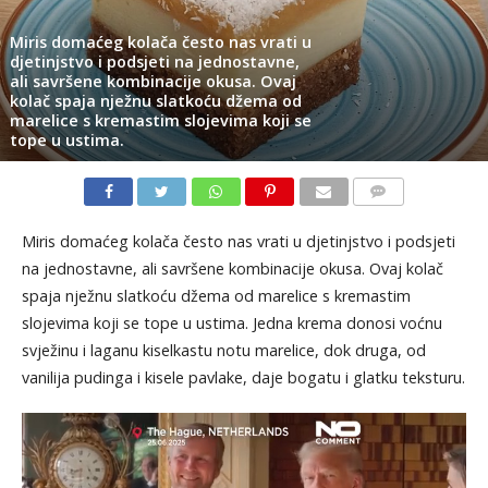
Miris domaćeg kolača često nas vrati u
djetinjstvo i podsjeti na jednostavne,
ali savršene kombinacije okusa. Ovaj
kolač spaja nježnu slatkoću džema od
marelice s kremastim slojevima koji se
tope u ustima.
KOMENTARI
Miris domaćeg kolača često nas vrati u djetinjstvo i podsjeti
na jednostavne, ali savršene kombinacije okusa. Ovaj kolač
spaja nježnu slatkoću džema od marelice s kremastim
slojevima koji se tope u ustima. Jedna krema donosi voćnu
svježinu i laganu kiselkastu notu marelice, dok druga, od
vanilija pudinga i kisele pavlake, daje bogatu i glatku teksturu.