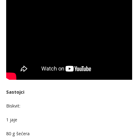
Sastojci
Biskvit:
1 jaje
80 g šećera