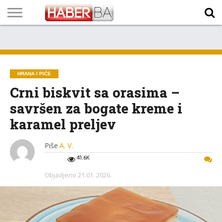
VIJESTI
BIZNIS
SPORT
SHOWBIZ
LIFESTYLE
SCI-
AUTO
ZANIMLJIVOSTI
FOTO
VIDEO
TV
VREMENSKA
STANJE NA
KURSNA
O
MARKETING
IMPRESSUM
KONTAKT
TECH
PROGRAM
PROGNOZA
PUTEVIMA
LISTA
NAMA
HRANA I PIĆE
Crni biskvit sa orasima –
savršen za bogate kreme i
karamel preljev
Piše
A. V.
41.6K
Objavljeno
21.01. 2026.