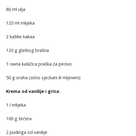
80 ml ulja
120 ml mlijeka
2 kašike kakaa
120 g glatkog brašna
1 ravna kašičica praška za pecivo
50 g oraha (sitno sjeckani ili mljeveni)
Krema od vanilije i griza:
1 l mlijeka
100 g šećera
2 pudinga od vanilije