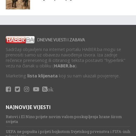
Sadržaji objavljeni na internet portalu HABER.ba mogu se
prenositi samo uz obavezu navođenja izvora. Iza zadnje
rečenice prenesenog ili citiranog teksta postaviti "hyperlink"
vezu na članak u obliku (
HABER.ba
).
Marketing
lista klijenata
koji su nam ukazali povjerenje.
ok
NAJNOVIJE VIJESTI
Ratovi i El Nino prijete novim valom poskupljenja hrane širom
svijeta
UEFA ne popušta i prijeti bojkotom Svjetskog prvenstva i FIFA-inih