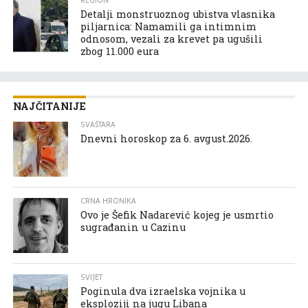
REGION
Detalji monstruoznog ubistva vlasnika
piljarnica: Namamili ga intimnim
odnosom, vezali za krevet pa ugušili
zbog 11.000 eura
NAJČITANIJE
SVAŠTARA
Dnevni horoskop za 6. avgust.2026.
CRNA HRONIKA
Ovo je Šefik Nadarević kojeg je usmrtio
sugrađanin u Cazinu
SVIJET
Poginula dva izraelska vojnika u
eksploziji na jugu Libana