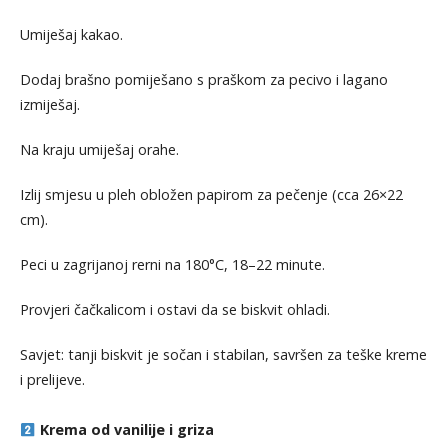
Umiješaj kakao.
Dodaj brašno pomiješano s praškom za pecivo i lagano
izmiješaj.
Na kraju umiješaj orahe.
Izlij smjesu u pleh obložen papirom za pečenje (cca 26×22
cm).
Peci u zagrijanoj rerni na 180°C, 18–22 minute.
Provjeri čačkalicom i ostavi da se biskvit ohladi.
Savjet: tanji biskvit je sočan i stabilan, savršen za teške kreme
i prelijeve.
Krema od vanilije i griza