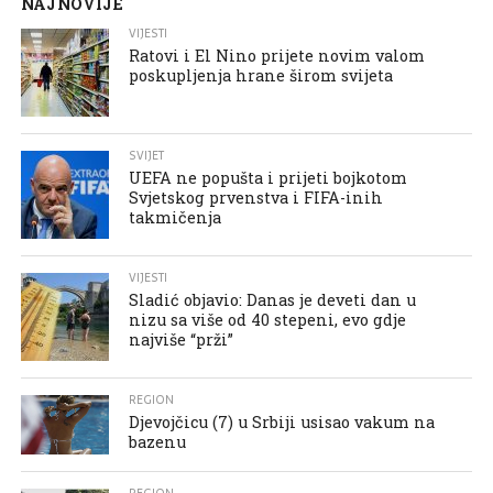
NAJNOVIJE
VIJESTI
Ratovi i El Nino prijete novim valom
poskupljenja hrane širom svijeta
SVIJET
UEFA ne popušta i prijeti bojkotom
Svjetskog prvenstva i FIFA-inih
takmičenja
VIJESTI
Sladić objavio: Danas je deveti dan u
nizu sa više od 40 stepeni, evo gdje
najviše “prži”
REGION
Djevojčicu (7) u Srbiji usisao vakum na
bazenu