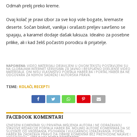
Odmah prelij preko kreme.
Ovaj kolač je pravi izbor za sve koji vole bogate, kremaste
deserte. Sočan biskvit, vanilija i orašasti preljev savršeno se
spajaju, a karamel dodaje dašak luksuza. Idealno za posebne
prilike, ali i kad želiš počastiti porodicu ili prijatelje.
NAPOMENA:
VIDEO MATERIJALI OBJAVLJENI U OVOM TEKSTU POSTAVLJENI SU
NA GLOBALNIM INTERNET SERVISIMA ZA JAVNO I BESPLATNO DIJELJENJE VIDEO
MATERIJALA. ONI NISU VLASNIŠTVO PORTALA HABER.BA I PORTAL HABER.BA NE
ODGOVARA ZA NJIHOV SADRŽAJ I AUTORSKA PRAVA.
TEME:
KOLAČI
,
RECEPTI
FACEBOOK KOMENTARI
IZNESENI KOMENTARI SU PRIVATNA MIŠLJENJA AUTORA I NE ODRAŽAVAJU
STAVOVE REDAKCIJE PORTALA HABER.BA. MOLIMO AUTORE KOMENTARA DA SE
SUZDRŽE OD VRIJEĐANJA, PSOVANJA I VULGARNOG IZRAŽAVANJA. PORTAL
HABER.BA ZADRŽAVA PRAVO DA OBRIŠE KOMENTAR BEZ PRETHODNE NAJAVE I