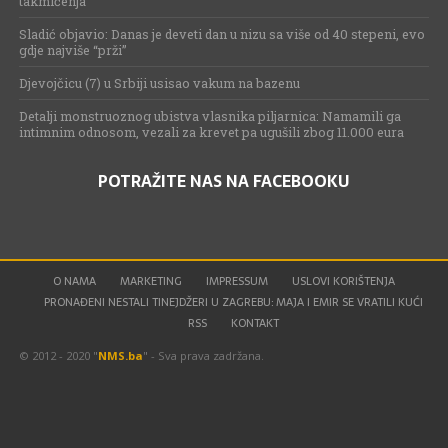
takmičenja
Sladić objavio: Danas je deveti dan u nizu sa više od 40 stepeni, evo
gdje najviše “prži”
Djevojčicu (7) u Srbiji usisao vakum na bazenu
Detalji monstruoznog ubistva vlasnika piljarnica: Namamili ga
intimnim odnosom, vezali za krevet pa ugušili zbog 11.000 eura
POTRAŽITE NAS NA FACEBOOKU
O NAMA
MARKETING
IMPRESSUM
USLOVI KORIŠTENJA
PRONAĐENI NESTALI TINEJDŽERI U ZAGREBU: MAJA I EMIR SE VRATILI KUĆI
RSS
KONTAKT
© 2012 - 2020 "
NMS.ba
" - Sva prava zadržana.