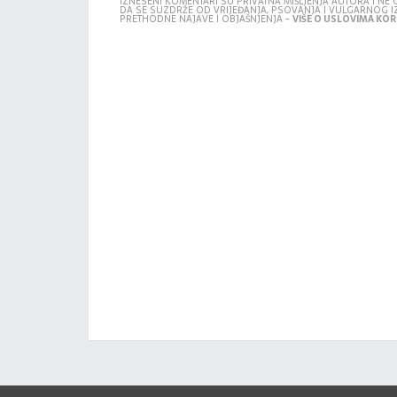
IZNESENI KOMENTARI SU PRIVATNA MIŠLJENJA AUTORA I N
DA SE SUZDRŽE OD VRIJEĐANJA, PSOVANJA I VULGARNOG 
PRETHODNE NAJAVE I OBJAŠNJENJA -
VIŠE O USLOVIMA KORI