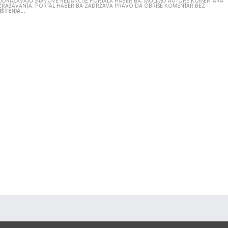
E ODRAŽAVAJU STAVOVE REDAKCIJE PORTALA HABER.BA. MOLIMO AUTORE KOMENTARA
IZRAŽAVANJA. PORTAL HABER.BA ZADRŽAVA PRAVO DA OBRIŠE KOMENTAR BEZ
ŠTENJA...