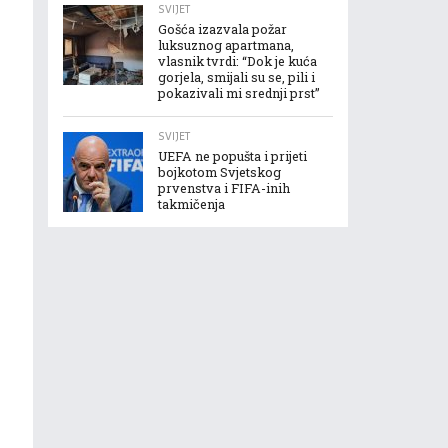
SVIJET
Gošća izazvala požar
luksuznog apartmana,
vlasnik tvrdi: “Dok je kuća
gorjela, smijali su se, pili i
pokazivali mi srednji prst”
SVIJET
UEFA ne popušta i prijeti
bojkotom Svjetskog
prvenstva i FIFA-inih
takmičenja