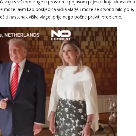
aju s viškom vlage u prostoru i pojavom plijesni, koja ukućanima
e može javiti kao posljedica viška vlage i može se stvoriti bilo gdje,
ječiti nastanak viška vlage, prije nego počne praviti probleme.