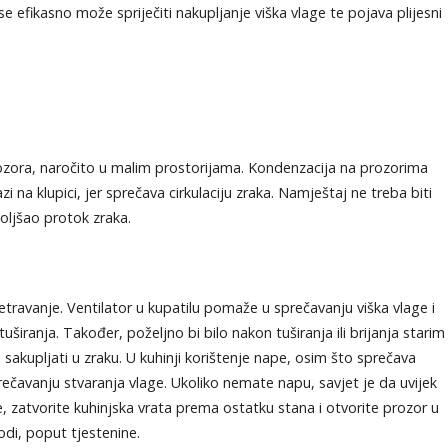
se efikasno može spriječiti nakupljanje viška vlage te pojava plijesni
ozora, naročito u malim prostorijama. Kondenzacija na prozorima
 na klupici, jer sprečava cirkulaciju zraka. Namještaj ne treba biti
oljšao protok zraka.
etravanje. Ventilator u kupatilu pomaže u sprečavanju viška vlage i
tuširanja. Također, poželjno bi bilo nakon tuširanja ili brijanja starim
 sakupljati u zraku. U kuhinji korištenje nape, osim što sprečava
ečavanju stvaranja vlage. Ukoliko nemate napu, savjet je da uvijek
, zatvorite kuhinjska vrata prema ostatku stana i otvorite prozor u
di, poput tjestenine.