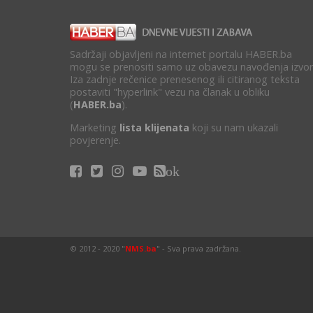
Sadržaji objavljeni na internet portalu HABER.ba
mogu se prenositi samo uz obavezu navođenja izvor
Iza zadnje rečenice prenesenog ili citiranog teksta
postaviti "hyperlink" vezu na članak u obliku
(
HABER.ba
).
Marketing
lista klijenata
koji su nam ukazali
povjerenje.
ok
© 2012 - 2020 "
NMS.ba
" - Sva prava zadržana.