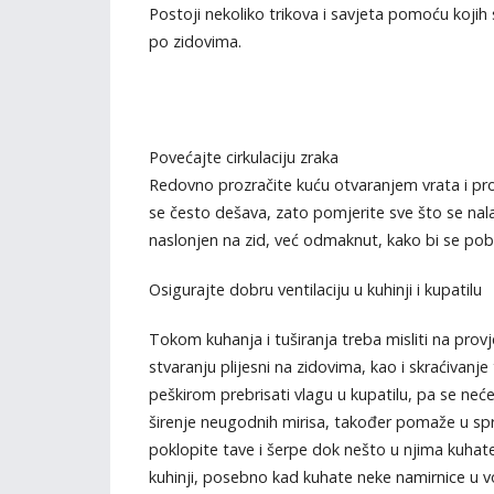
Postoji nekoliko trikova i savjeta pomoću kojih 
po zidovima.
Povećajte cirkulaciju zraka
Redovno prozračite kuću otvaranjem vrata i pr
se često dešava, zato pomjerite sve što se nalazi
naslonjen na zid, već odmaknut, kako bi se pob
Osigurajte dobru ventilaciju u kuhinji i kupatilu
Tokom kuhanja i tuširanja treba misliti na provj
stvaranju plijesni na zidovima, kao i skraćivanje 
peškirom prebrisati vlagu u kupatilu, pa se neće
širenje neugodnih mirisa, također pomaže u spr
poklopite tave i šerpe dok nešto u njima kuhate
kuhinji, posebno kad kuhate neke namirnice u vo