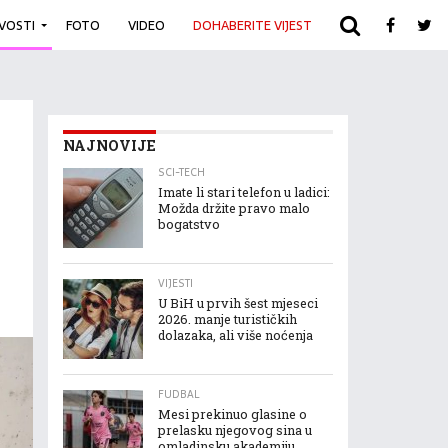
IVOSTI
FOTO
VIDEO
DOHABERITE VIJEST
ARHIVA
NAJNOVIJE
SCI-TECH
Imate li stari telefon u ladici:
Možda držite pravo malo
bogatstvo
VIJESTI
U BiH u prvih šest mjeseci
2026. manje turističkih
dolazaka, ali više noćenja
FUDBAL
Mesi prekinuo glasine o
prelasku njegovog sina u
omladinsku akademiju