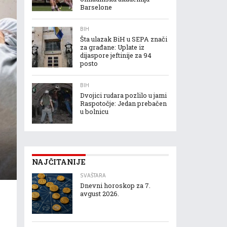
Barselone
BIH
Šta ulazak BiH u SEPA znači
za građane: Uplate iz
dijaspore jeftinije za 94
posto
BIH
Dvojici rudara pozlilo u jami
Raspotočje: Jedan prebačen
u bolnicu
NAJČITANIJE
SVAŠTARA
Dnevni horoskop za 7.
avgust 2026.