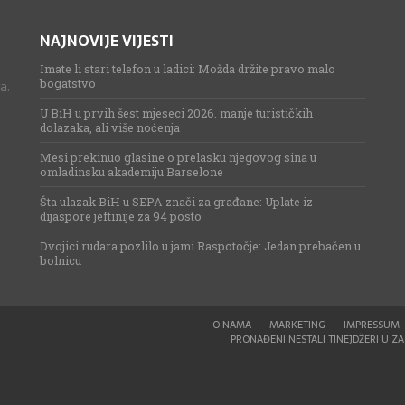
NAJNOVIJE VIJESTI
Imate li stari telefon u ladici: Možda držite pravo malo
bogatstvo
a.
U BiH u prvih šest mjeseci 2026. manje turističkih
dolazaka, ali više noćenja
Mesi prekinuo glasine o prelasku njegovog sina u
omladinsku akademiju Barselone
Šta ulazak BiH u SEPA znači za građane: Uplate iz
dijaspore jeftinije za 94 posto
Dvojici rudara pozlilo u jami Raspotočje: Jedan prebačen u
bolnicu
O NAMA
MARKETING
IMPRESSUM
PRONAĐENI NESTALI TINEJDŽERI U ZAG