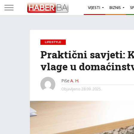
VIJESTI
BIZNIS
S
LIFESTYLE
Praktični savjeti: 
vlage u domaćinst
Piše
A. H.
Objavljeno
28.09. 2025.