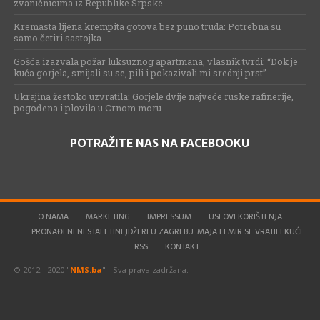
zvaničnicima iz Republike Srpske
Kremasta lijena krempita gotova bez puno truda: Potrebna su
samo četiri sastojka
Gošća izazvala požar luksuznog apartmana, vlasnik tvrdi: “Dok je
kuća gorjela, smijali su se, pili i pokazivali mi srednji prst”
Ukrajina žestoko uzvratila: Gorjele dvije najveće ruske rafinerije,
pogođena i plovila u Crnom moru
POTRAŽITE NAS NA FACEBOOKU
O NAMA
MARKETING
IMPRESSUM
USLOVI KORIŠTENJA
PRONAĐENI NESTALI TINEJDŽERI U ZAGREBU: MAJA I EMIR SE VRATILI KUĆI
RSS
KONTAKT
© 2012 - 2020 "
NMS.ba
" - Sva prava zadržana.