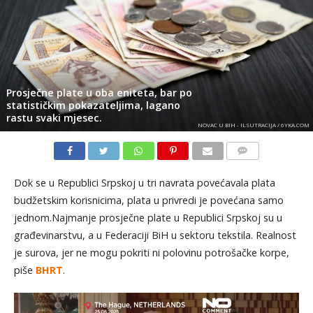
Prosječne plate u oba eniteta, bar po
statističkim pokazateljima, lagano
rastu svaki mjesec.
NOVAC U BIH - ILSUTRACIJA / 6YKA.COM
KOMENTARI
Dok se u Republici Srpskoj u tri navrata povećavala plata
budžetskim korisnicima, plata u privredi je povećana samo
jednom.Najmanje prosječne plate u Republici Srpskoj su u
građevinarstvu, a u Federaciji BiH u sektoru tekstila. Realnost
je surova, jer ne mogu pokriti ni polovinu potrošačke korpe,
piše
BHRT
.