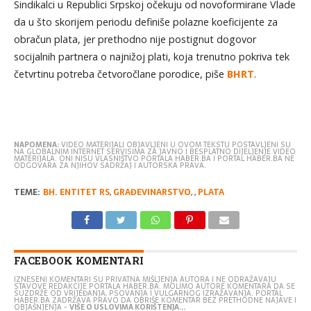
Sindikalci u Republici Srpskoj očekuju od novoformirane Vlade
da u što skorijem periodu definiše polazne koeficijente za
obračun plata, jer prethodno nije postignut dogovor
socijalnih partnera o najnižoj plati, koja trenutno pokriva tek
četvrtinu potreba četvoročlane porodice, piše
BHRT
.
NAPOMENA:
VIDEO MATERIJALI OBJAVLJENI U OVOM TEKSTU POSTAVLJENI SU
NA GLOBALNIM INTERNET SERVISIMA ZA JAVNO I BESPLATNO DIJELJENJE VIDEO
MATERIJALA. ONI NISU VLASNIŠTVO PORTALA HABER.BA I PORTAL HABER.BA NE
ODGOVARA ZA NJIHOV SADRŽAJ I AUTORSKA PRAVA.
TEME:
BH. ENTITET RS
,
GRAĐEVINARSTVO
,
,
PLATA
FACEBOOK KOMENTARI
IZNESENI KOMENTARI SU PRIVATNA MIŠLJENJA AUTORA I NE ODRAŽAVAJU
STAVOVE REDAKCIJE PORTALA HABER.BA. MOLIMO AUTORE KOMENTARA DA SE
SUZDRŽE OD VRIJEĐANJA, PSOVANJA I VULGARNOG IZRAŽAVANJA. PORTAL
HABER.BA ZADRŽAVA PRAVO DA OBRIŠE KOMENTAR BEZ PRETHODNE NAJAVE I
OBJAŠNJENJA -
VIŠE O USLOVIMA KORIŠTENJA...