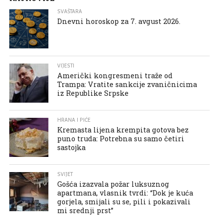
SVAŠTARA
Dnevni horoskop za 7. avgust 2026.
VIJESTI
Američki kongresmeni traže od
Trampa: Vratite sankcije zvaničnicima
iz Republike Srpske
HRANA I PIĆE
Kremasta lijena krempita gotova bez
puno truda: Potrebna su samo četiri
sastojka
SVIJET
Gošća izazvala požar luksuznog
apartmana, vlasnik tvrdi: “Dok je kuća
gorjela, smijali su se, pili i pokazivali
mi srednji prst”