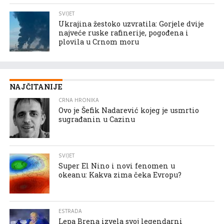
SVIJET
Ukrajina žestoko uzvratila: Gorjele dvije
najveće ruske rafinerije, pogođena i
plovila u Crnom moru
NAJČITANIJE
CRNA HRONIKA
Ovo je Šefik Nadarević kojeg je usmrtio
sugrađanin u Cazinu
SVIJET
Super El Nino i novi fenomen u
okeanu: Kakva zima čeka Evropu?
ESTRADA
Lepa Brena izvela svoj legendarni