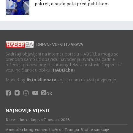
pokret, a onda pala pred publikom
Sadržaji objavljeni na internet portalu HABER.ba mogu se
prenositi samo uz obavezu navođenja izvora. Iza zadnje
rečenice prenesenog ili citiranog teksta postaviti "hyperlink"
vezu na članak u obliku (
HABER.ba
).
Marketing
lista klijenata
koji su nam ukazali povjerenje.
ok
NAJNOVIJE VIJESTI
Dnevni horoskop za 7. avgust 2026.
Američki kongresmeni traže od Trampa: Vratite sankcije