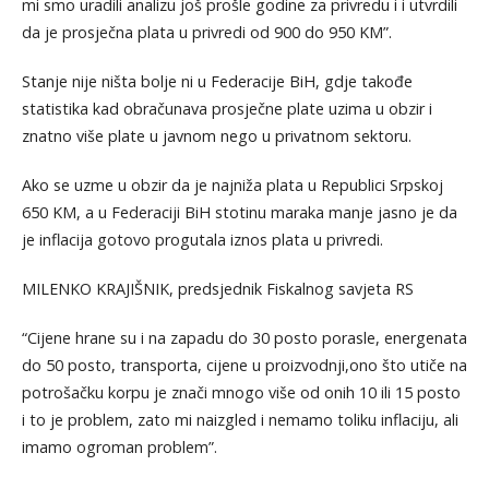
mi smo uradili analizu još prošle godine za privredu i i utvrdili
da je prosječna plata u privredi od 900 do 950 KM”.
Stanje nije ništa bolje ni u Federacije BiH, gdje takođe
statistika kad obračunava prosječne plate uzima u obzir i
znatno više plate u javnom nego u privatnom sektoru.
Ako se uzme u obzir da je najniža plata u Republici Srpskoj
650 KM, a u Federaciji BiH stotinu maraka manje jasno je da
je inflacija gotovo progutala iznos plata u privredi.
MILENKO KRAJIŠNIK, predsjednik Fiskalnog savjeta RS
“Cijene hrane su i na zapadu do 30 posto porasle, energenata
do 50 posto, transporta, cijene u proizvodnji,ono što utiče na
potrošačku korpu je znači mnogo više od onih 10 ili 15 posto
i to je problem, zato mi naizgled i nemamo toliku inflaciju, ali
imamo ogroman problem”.