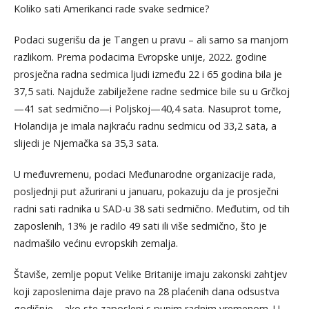
Koliko sati Amerikanci rade svake sedmice?
Podaci sugerišu da je Tangen u pravu – ali samo sa manjom
razlikom. Prema podacima Evropske unije, 2022. godine
prosječna radna sedmica ljudi između 22 i 65 godina bila je
37,5 sati. Najduže zabilježene radne sedmice bile su u Grčkoj
—41 sat sedmično—i Poljskoj—40,4 sata. Nasuprot tome,
Holandija je imala najkraću radnu sedmicu od 33,2 sata, a
slijedi je Njemačka sa 35,3 sata.
U međuvremenu, podaci Međunarodne organizacije rada,
posljednji put ažurirani u januaru, pokazuju da je prosječni
radni sati radnika u SAD-u 38 sati sedmično. Međutim, od tih
zaposlenih, 13% je radilo 49 sati ili više sedmično, što je
nadmašilo većinu evropskih zemalja.
Štaviše, zemlje poput Velike Britanije imaju zakonski zahtjev
koji zaposlenima daje pravo na 28 plaćenih dana odsustva
godišnje – ako ste zaposleni s punim radnim vremenom. U