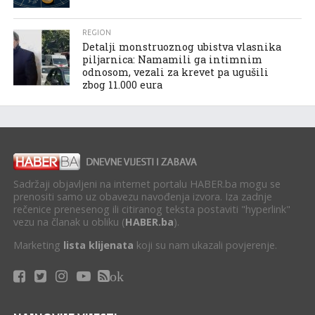
REGION
Detalji monstruoznog ubistva vlasnika
piljarnica: Namamili ga intimnim
odnosom, vezali za krevet pa ugušili
zbog 11.000 eura
Sadržaji objavljeni na internet portalu HABER.ba mogu se
prenositi samo uz obavezu navođenja izvora. Iza zadnje
rečenice prenesenog ili citiranog teksta postaviti "hyperlink"
vezu na članak u obliku (
HABER.ba
).
Marketing
lista klijenata
koji su nam ukazali povjerenje.
ok