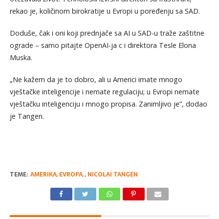
rekao je, količinom birokratije u Evropi u poređenju sa SAD.
Doduše, čak i oni koji prednjače sa AI u SAD-u traže zaštitne
ograde – samo pitajte OpenAI-ja c i direktora Tesle Elona
Muska.
„Ne kažem da je to dobro, ali u Americi imate mnogo
vještačke inteligencije i nemate regulaciju; u Evropi nemate
vještačku inteligenciju i mnogo propisa. Zanimljivo je”, dodao
je Tangen.
TEME:
AMERIKA
,
EVROPA
,
,
NICOLAI TANGEN