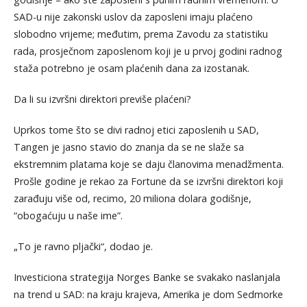
SAD-u nije zakonski uslov da zaposleni imaju plaćeno
slobodno vrijeme; međutim, prema Zavodu za statistiku
rada, prosječnom zaposlenom koji je u prvoj godini radnog
staža potrebno je osam plaćenih dana za izostanak.
Da li su izvršni direktori previše plaćeni?
Uprkos tome što se divi radnoj etici zaposlenih u SAD,
Tangen je jasno stavio do znanja da se ne slaže sa
ekstremnim platama koje se daju članovima menadžmenta.
Prošle godine je rekao za Fortune da se izvršni direktori koji
zarađuju više od, recimo, 20 miliona dolara godišnje,
“obogaćuju u naše ime”.
„To je ravno pljački“, dodao je.
Investiciona strategija Norges Banke se svakako naslanjala
na trend u SAD: na kraju krajeva, Amerika je dom Sedmorke