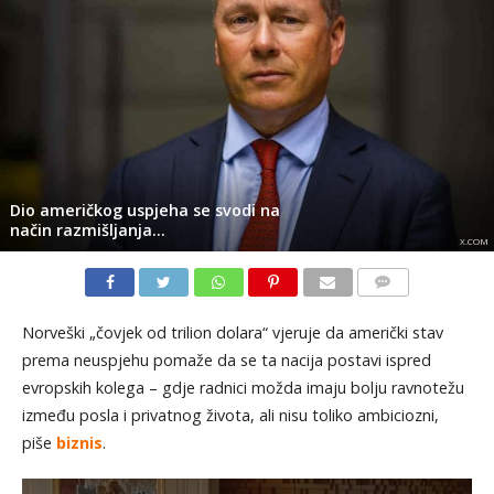
Dio američkog uspjeha se svodi na
način razmišljanja…
X.COM
KOMENTARI
Norveški „čovjek od trilion dolara“ vjeruje da američki stav
prema neuspjehu pomaže da se ta nacija postavi ispred
evropskih kolega – gdje radnici možda imaju bolju ravnotežu
između posla i privatnog života, ali nisu toliko ambiciozni,
piše
biznis
.