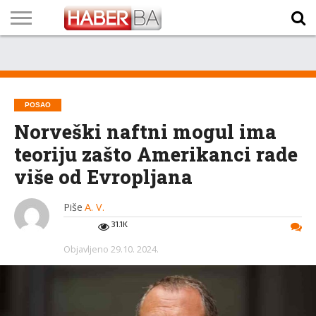
VIJESTI
BIZNIS
SPORT
SHOWBIZ
LIFESTYLE
SCI-
AUTO
ZANIMLJIVOSTI
FOTO
VIDEO
TV
VREMENSKA
STANJE NA
KURSNA
O
MARKETING
IMPRESSUM
KONTAKT
TECH
PROGRAM
PROGNOZA
PUTEVIMA
LISTA
NAMA
POSAO
Norveški naftni mogul ima
teoriju zašto Amerikanci rade
više od Evropljana
Piše
A. V.
31.1K
Objavljeno
29.10. 2024.