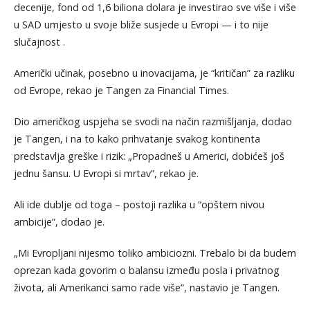
decenije, fond od 1,6 biliona dolara je investirao sve više i više
u SAD umjesto u svoje bliže susjede u Evropi — i to nije
slučajnost .
Američki učinak, posebno u inovacijama, je “kritičan” za razliku
od Evrope, rekao je Tangen za Financial Times.
Dio američkog uspjeha se svodi na način razmišljanja, dodao
je Tangen, i na to kako prihvatanje svakog kontinenta
predstavlja greške i rizik: „Propadneš u Americi, dobićeš još
jednu šansu. U Evropi si mrtav”, rekao je.
Ali ide dublje od toga – postoji razlika u “opštem nivou
ambicije”, dodao je.
„Mi Evropljani nijesmo toliko ambiciozni. Trebalo bi da budem
oprezan kada govorim o balansu između posla i privatnog
života, ali Amerikanci samo rade više”, nastavio je Tangen.