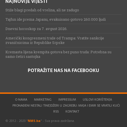
NAJNOVIJE VIJESTI
Stiže blagi predah od vrelina, ali ne zadugo
Tajfun ide prema Japanu, evakuisano gotovo 260.000 ljudi
Dnevni horoskop za 7. avgust 2026.
Američki kongresmeni traže od Trampa: Vratite sankcije
zvaničnicima iz Republike Srpske
Kremasta lijena krempita gotova bez puno truda: Potrebna su
samo četiri sastojka
POTRAŽITE NAS NA FACEBOOKU
O NAMA
MARKETING
IMPRESSUM
USLOVI KORIŠTENJA
PRONAĐENI NESTALI TINEJDŽERI U ZAGREBU: MAJA I EMIR SE VRATILI KUĆI
RSS
KONTAKT
© 2012 - 2020 "
NMS.ba
" - Sva prava zadržana.