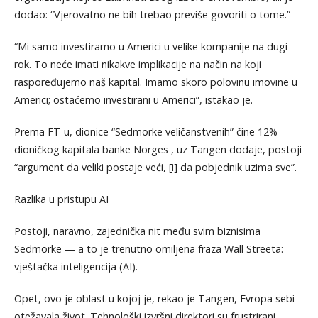
dodao: “Vjerovatno ne bih trebao previše govoriti o tome.”
“Mi samo investiramo u Americi u velike kompanije na dugi
rok. To neće imati nikakve implikacije na način na koji
raspoređujemo naš kapital. Imamo skoro polovinu imovine u
Americi; ostaćemo investirani u Americi”, istakao je.
Prema FT-u, dionice “Sedmorke veličanstvenih” čine 12%
dioničkog kapitala banke Norges , uz Tangen dodaje, postoji
“argument da veliki postaje veći, [i] da pobjednik uzima sve”.
Razlika u pristupu AI
Postoji, naravno, zajednička nit među svim biznisima
Sedmorke — a to je trenutno omiljena fraza Wall Streeta:
vještačka inteligencija (AI).
Opet, ovo je oblast u kojoj je, rekao je Tangen, Evropa sebi
otežavala život. Tehnološki izvršni direktori su frustrirani,