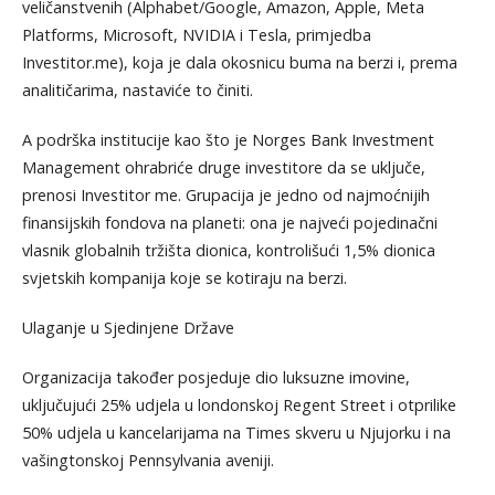
veličanstvenih (Alphabet/Google, Amazon, Apple, Meta
Platforms, Microsoft, NVIDIA i Tesla, primjedba
Investitor.me), koja je dala okosnicu buma na berzi i, prema
analitičarima, nastaviće to činiti.
A podrška institucije kao što je Norges Bank Investment
Management ohrabriće druge investitore da se uključe,
prenosi Investitor me. Grupacija je jedno od najmoćnijih
finansijskih fondova na planeti: ona je najveći pojedinačni
vlasnik globalnih tržišta dionica, kontrolišući 1,5% dionica
svjetskih kompanija koje se kotiraju na berzi.
Ulaganje u Sjedinjene Države
Organizacija također posjeduje dio luksuzne imovine,
uključujući 25% udjela u londonskoj Regent Street i otprilike
50% udjela u kancelarijama na Times skveru u Njujorku i na
vašingtonskoj Pennsylvania aveniji.