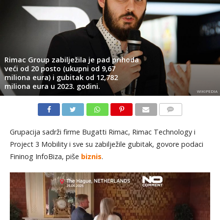
Rimac Group zabilježila je pad prihoda
veći od 20 posto (ukupni od 9,67
miliona eura) i gubitak od 12,782
miliona eura u 2023. godini.
WIKIPEDIA
KOMENTARI
Grupacija sadrži firme Bugatti Rimac, Rimac Technology i
Project 3 Mobility i sve su zabilježile gubitak, govore podaci
Fininog InfoBiza, piše
biznis
.