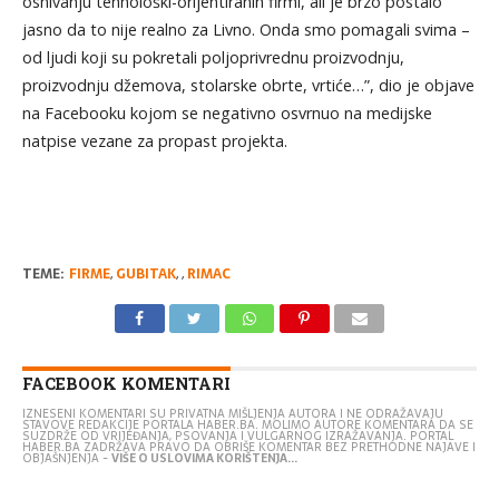
osnivanju tehnološki-orijentiranih firmi, ali je brzo postalo
jasno da to nije realno za Livno. Onda smo pomagali svima –
od ljudi koji su pokretali poljoprivrednu proizvodnju,
proizvodnju džemova, stolarske obrte, vrtiće…”, dio je objave
na Facebooku kojom se negativno osvrnuo na medijske
natpise vezane za propast projekta.
TEME:
FIRME
,
GUBITAK
,
,
RIMAC
FACEBOOK KOMENTARI
IZNESENI KOMENTARI SU PRIVATNA MIŠLJENJA AUTORA I NE ODRAŽAVAJU
STAVOVE REDAKCIJE PORTALA HABER.BA. MOLIMO AUTORE KOMENTARA DA SE
SUZDRŽE OD VRIJEĐANJA, PSOVANJA I VULGARNOG IZRAŽAVANJA. PORTAL
HABER.BA ZADRŽAVA PRAVO DA OBRIŠE KOMENTAR BEZ PRETHODNE NAJAVE I
OBJAŠNJENJA -
VIŠE O USLOVIMA KORIŠTENJA...