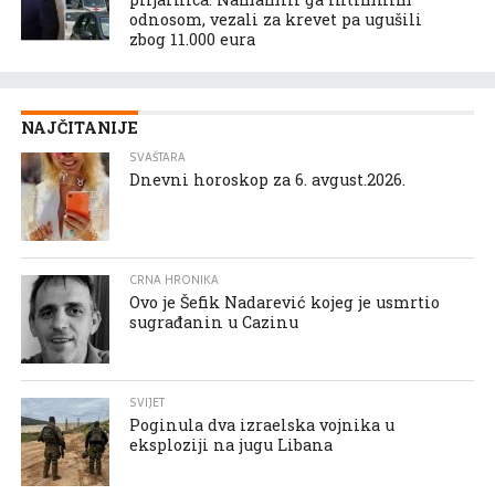
odnosom, vezali za krevet pa ugušili
zbog 11.000 eura
NAJČITANIJE
SVAŠTARA
Dnevni horoskop za 6. avgust.2026.
CRNA HRONIKA
Ovo je Šefik Nadarević kojeg je usmrtio
sugrađanin u Cazinu
SVIJET
Poginula dva izraelska vojnika u
eksploziji na jugu Libana