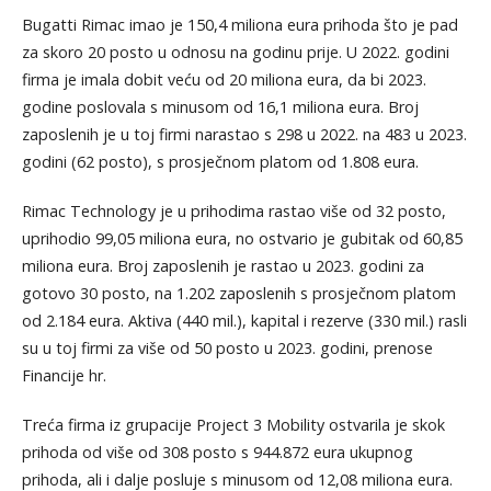
Bugatti Rimac imao je 150,4 miliona eura prihoda što je pad
za skoro 20 posto u odnosu na godinu prije. U 2022. godini
firma je imala dobit veću od 20 miliona eura, da bi 2023.
godine poslovala s minusom od 16,1 miliona eura. Broj
zaposlenih je u toj firmi narastao s 298 u 2022. na 483 u 2023.
godini (62 posto), s prosječnom platom od 1.808 eura.
Rimac Technology je u prihodima rastao više od 32 posto,
uprihodio 99,05 miliona eura, no ostvario je gubitak od 60,85
miliona eura. Broj zaposlenih je rastao u 2023. godini za
gotovo 30 posto, na 1.202 zaposlenih s prosječnom platom
od 2.184 eura. Aktiva (440 mil.), kapital i rezerve (330 mil.) rasli
su u toj firmi za više od 50 posto u 2023. godini, prenose
Financije hr.
Treća firma iz grupacije Project 3 Mobility ostvarila je skok
prihoda od više od 308 posto s 944.872 eura ukupnog
prihoda, ali i dalje posluje s minusom od 12,08 miliona eura.