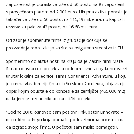
Zaposlenost je porasla za više od 50 posto na 87 zaposlenih
s prosječnom platom od 2.001 euro. Ukupna aktiva porasla je
također za više od 50 posto, na 115,29 mil. eura, no kapital i
rezerve su pale za 42 posto, na 16,68 mil. eura.
Od zadnje spomenute firme iz grupacije očekuje se
proizvodnja robo taksija za što su osigurana sredstva iz EU.
Spomenimo od aktuelnosti na kraju da je vlasnik firmi Mate
Rimac odustao od projekta u rodnom Livnu zbog kontroverzi
unutar lokalne zajednice. Firma Continental Adventure, u koju
je prema vlastitim riječima uložio skoro 2 mil.eura, objavila je
dopis kojim odustaje od koncesije za zemljište (465.000 m2)
na kojem je trebao niknuti turistički projekt.
“Godine 2018. osnovao sam poslovni inkubator Linnovate –
neprofitnu udrugu koja pomaže poduzetnicima početnicima
da izgrade svoje firme. U početku sam mislio pomagati u