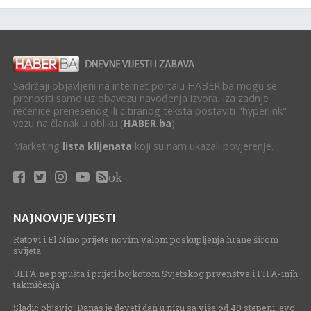
Sadržaji objavljeni na internet portalu HABER.ba mogu se
prenositi samo uz obavezu navođenja izvora. Iza zadnje
rečenice prenesenog ili citiranog teksta postaviti "hyperlink"
vezu na članak u obliku (
HABER.ba
).
Marketing
lista klijenata
koji su nam ukazali povjerenje.
ok
NAJNOVIJE VIJESTI
Ratovi i El Nino prijete novim valom poskupljenja hrane širom
svijeta
UEFA ne popušta i prijeti bojkotom Svjetskog prvenstva i FIFA-inih
takmičenja
Sladić objavio: Danas je deveti dan u nizu sa više od 40 stepeni, evo