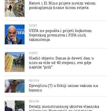
Ratovi i El Nino prijete novim valom
poskupljenja hrane širom svijeta
SVIJET
UEFA ne popušta i prijeti bojkotom
Svjetskog prvenstva i FIFA-inih
takmičenja
VIJESTI
Sladić objavio: Danas je deveti dan u
nizu sa više od 40 stepeni, evo gdje
najviše “prži”
REGION
Djevojčicu (7) u Srbiji usisao vakum na
bazenu
REGION
Detalji monstruoznog ubistva vlasnika
piljarnica: Namamili ga intimnim