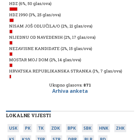
HDZ
(6%, 50 glas/ova)
HDZ 1990
(3%, 25 glas/ova)
NISAM JOŠ ODLUČILA/O
(2%, 21 glas/ova)
NIJEDNU OD NAVEDENIH
(2%, 17 glas/ova)
NEZAVISNE KANDIDATE
(2%, 15 glas/ova)
MOSTAR MOJ DOM
(2%, 14 glas/ova)
HRVATSKA REPUBLIKANSKA STRANKA
(1%, 7 glas/ova)
Ukupno glasova:
871
Arhiva anketa
LOKALNE VIJESTI
USK
PK
TK
ZDK
BPK
SBK
HNK
ZHK
KS
K10
TFR
SZR
DBR
BLR
BD