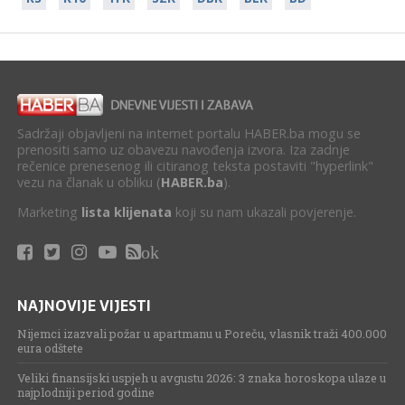
Sadržaji objavljeni na internet portalu HABER.ba mogu se
prenositi samo uz obavezu navođenja izvora. Iza zadnje
rečenice prenesenog ili citiranog teksta postaviti "hyperlink"
vezu na članak u obliku (
HABER.ba
).
Marketing
lista klijenata
koji su nam ukazali povjerenje.
ok
NAJNOVIJE VIJESTI
Nijemci izazvali požar u apartmanu u Poreču, vlasnik traži 400.000
eura odštete
Veliki finansijski uspjeh u avgustu 2026: 3 znaka horoskopa ulaze u
najplodniji period godine