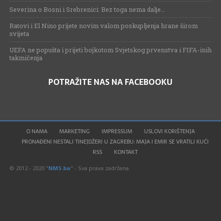
Severina o Bosni i Srebrenici: Bez toga nema dalje…
Ratovi i El Nino prijete novim valom poskupljenja hrane širom
svijeta
UEFA ne popušta i prijeti bojkotom Svjetskog prvenstva i FIFA-inih
takmičenja
POTRAŽITE NAS NA FACEBOOKU
O NAMA
MARKETING
IMPRESSUM
USLOVI KORIŠTENJA
PRONAĐENI NESTALI TINEJDŽERI U ZAGREBU: MAJA I EMIR SE VRATILI KUĆI
RSS
KONTAKT
© 2012 - 2020 "
NMS.ba
" - Sva prava zadržana.