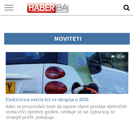
VIJESTI
BIZNIS
SPORT
SHOWBIZ
LIFESTYLE
SCI-
AUTO
ZANIMLJIVOSTI
FOTO
VIDEO
TV
VREMENSKA
STANJE NA
KURSNA
O
MARKETING
IMPRESSUM
KONTAKT
TECH
PROGRAM
PROGNOZA
PUTEVIMA
LISTA
NAMA
NOVITETI
42.6K
Električna vozila bit će skuplja u 2025.
Kako se proizvođači bore da ispune ciljeve prodaje električnih
vozila (EV) sljedeće godine, očekuje se rat cijena koji će
smanjiti profit, pokazuje...