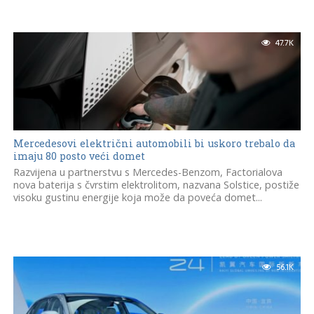
47.7K
Mercedesovi električni automobili bi uskoro trebalo da
imaju 80 posto veći domet
Razvijena u partnerstvu s Mercedes-Benzom, Factorialova
nova baterija s čvrstim elektrolitom, nazvana Solstice, postiže
visoku gustinu energije koja može da poveća domet...
56.1K