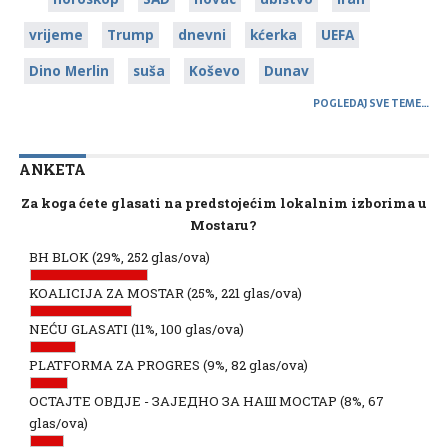
vrijeme
Trump
dnevni
kćerka
UEFA
Dino Merlin
suša
Koševo
Dunav
POGLEDAJ SVE TEME…
ANKETA
Za koga ćete glasati na predstojećim lokalnim izborima u
Mostaru?
BH BLOK
(29%, 252 glas/ova)
KOALICIJA ZA MOSTAR
(25%, 221 glas/ova)
NEĆU GLASATI
(11%, 100 glas/ova)
PLATFORMA ZA PROGRES
(9%, 82 glas/ova)
ОСТАЈТЕ ОВДЈЕ - ЗАЈЕДНО ЗА НАШ МОСТАР
(8%, 67
glas/ova)