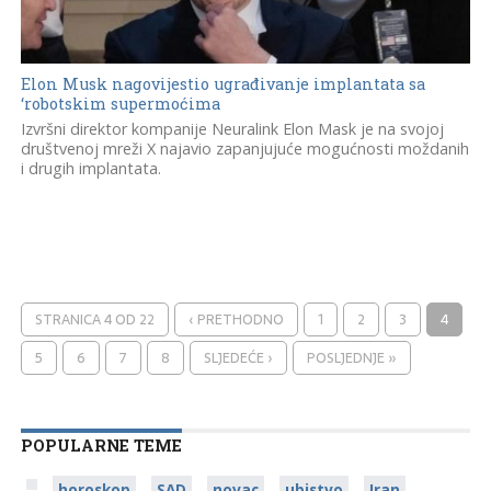
Elon Musk nagovijestio ugrađivanje implantata sa
‘robotskim supermoćima
Izvršni direktor kompanije Neuralink Elon Mask je na svojoj
društvenoj mreži X najavio zapanjujuće mogućnosti moždanih
i drugih implantata.
STRANICA 4 OD 22
‹ PRETHODNO
1
2
3
4
5
6
7
8
SLJEDEĆE ›
POSLJEDNJE »
POPULARNE TEME
horoskop
SAD
novac
ubistvo
Iran