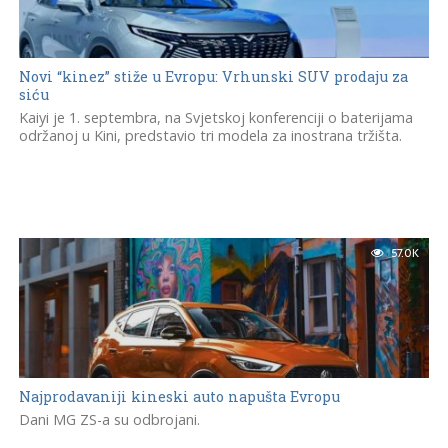
Novi “kinez” stiže u Evropu: Vrhunski SUV prodaju za
siću
Kaiyi je 1. septembra, na Svjetskoj konferenciji o baterijama
održanoj u Kini, predstavio tri modela za inostrana tržišta.
57.0K
Najprodavaniji kineski auto napušta Evropu
Dani MG ZS-a su odbrojani.