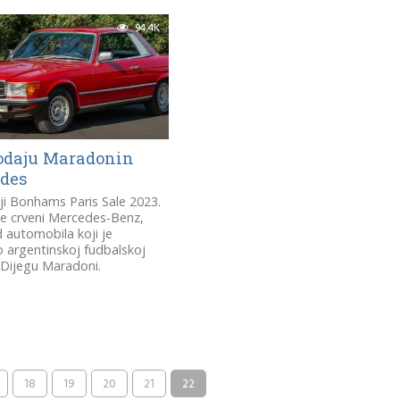
94.4K
odaju Maradonin
des
ji Bonhams Paris Sale 2023.
se crveni Mercedes-Benz,
 automobila koji je
 argentinskoj fudbalskoj
, Dijegu Maradoni.
18
19
20
21
22