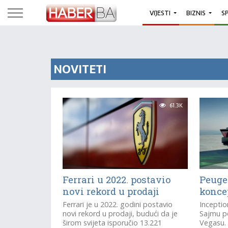
VIJESTI
BIZNIS
S
NOVITETI
61.3K
Ferrari u 2022. postavio
Peuge
novi rekord u prodaji
koncep
Ferrari je u 2022. godini postavio
Inceptio
novi rekord u prodaji, budući da je
Sajmu po
širom svijeta isporučio 13.221
Vegasu.