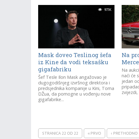
97.1K
Mask doveo Teslinog šefa
Na pr
iz Kine da vodi teksašku
Merce
gigafabriku
Na aukci
naći će 
Šef Tesle Ilon Mask angažovao je
jedan od
dugogodišnjeg izvršnog direktora i
pripadao
predsjednika kompanije u Kini, Toma
zvijezdi
DŽua, da pomogne u vođenju nove
gigafabrike...
STRANICA 22 OD 22
« PRVO
‹ PRETHODNO