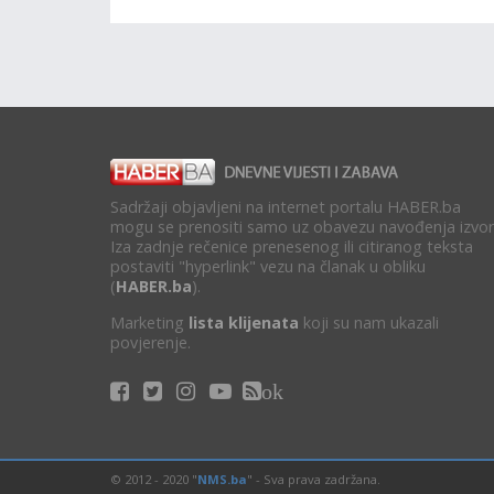
Sadržaji objavljeni na internet portalu HABER.ba
mogu se prenositi samo uz obavezu navođenja izvor
Iza zadnje rečenice prenesenog ili citiranog teksta
postaviti "hyperlink" vezu na članak u obliku
(
HABER.ba
).
Marketing
lista klijenata
koji su nam ukazali
povjerenje.
ok
© 2012 - 2020 "
NMS.ba
" - Sva prava zadržana.