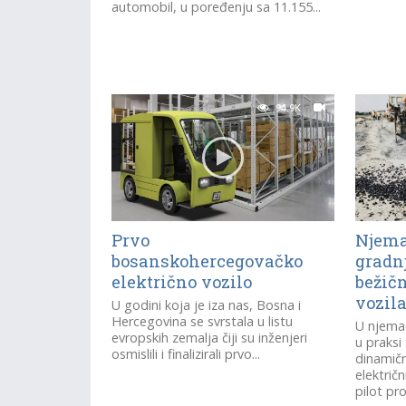
automobil, u poređenju sa 11.155...
94.9K
Prvo
Njema
bosanskohercegovačko
gradn
električno vozilo
bežič
vozil
U godini koja je iza nas, Bosna i
Hercegovina se svrstala u listu
U njema
evropskih zemalja čiji su inženjeri
u praksi
osmislili i finalizirali prvo...
dinamič
električn
pilot pro