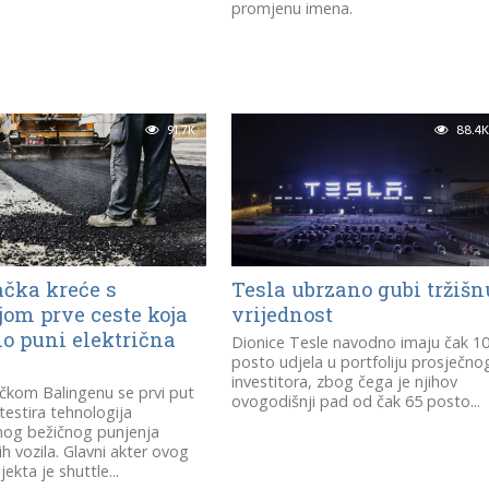
promjenu imena.
91.7K
88.4K
čka kreće s
Tesla ubrzano gubi tržišn
jom prve ceste koja
vrijednost
no puni električna
Dionice Tesle navodno imaju čak 1
a
posto udjela u portfoliju prosječno
investitora, zbog čega je njihov
čkom Balingenu se prvi put
ovogodišnji pad od čak 65 posto...
 testira tehnologija
nog bežičnog punjenja
ih vozila. Glavni akter ovog
jekta je shuttle...