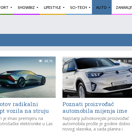
PORT
SHOWBIZ
LIFESTYLE
SCI-TECH
AUTO
ZANIMLJ
64.7K
82.6K
otov radikalni
Poznati proizvođač
t vozila na struju
automobila mijenja ime
n je imao premijeru na
Najstariji južnokorejski proizvođač
trošačke elektronike u Las
automobila prošle je godine dobio
novog vlasnika, a sada planira i