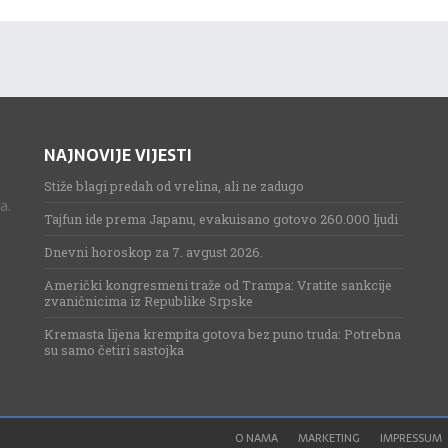
NAJNOVIJE VIJESTI
Stiže blagi predah od vrelina, ali ne zadugo
a.
Tajfun ide prema Japanu, evakuisano gotovo 260.000 ljudi
Dnevni horoskop za 7. avgust 2026.
Američki kongresmeni traže od Trampa: Vratite sankcije
zvaničnicima iz Republike Srpske
Kremasta lijena krempita gotova bez puno truda: Potrebna
su samo četiri sastojka
O NAMA
MARKETING
IMPRESSUM