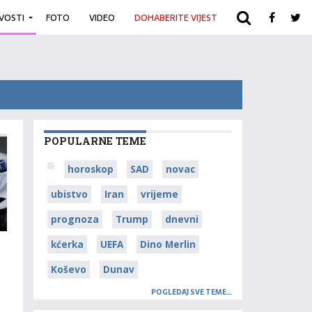
IVOSTI
FOTO
VIDEO
DOHABERITE VIJEST
ARHIVA
POPULARNE TEME
horoskop
SAD
novac
ubistvo
Iran
vrijeme
prognoza
Trump
dnevni
kćerka
UEFA
Dino Merlin
Koševo
Dunav
POGLEDAJ SVE TEME…