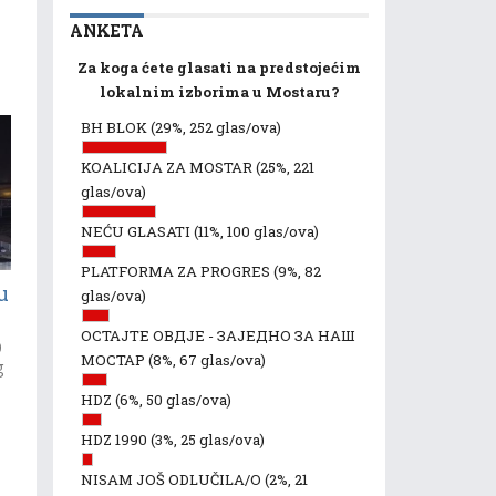
ANKETA
Za koga ćete glasati na predstojećim
lokalnim izborima u Mostaru?
BH BLOK
(29%, 252 glas/ova)
KOALICIJA ZA MOSTAR
(25%, 221
glas/ova)
NEĆU GLASATI
(11%, 100 glas/ova)
PLATFORMA ZA PROGRES
(9%, 82
u
glas/ova)
ОСТАЈТЕ ОВДЈЕ - ЗАЈЕДНО ЗА НАШ
0
МОСТАР
(8%, 67 glas/ova)
g
HDZ
(6%, 50 glas/ova)
HDZ 1990
(3%, 25 glas/ova)
NISAM JOŠ ODLUČILA/O
(2%, 21