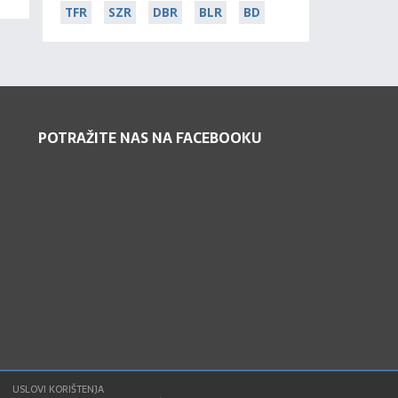
TFR
SZR
DBR
BLR
BD
POTRAŽITE NAS NA FACEBOOKU
USLOVI KORIŠTENJA