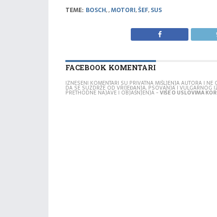
TEME:
BOSCH
,
,
MOTORI
,
ŠEF
,
SUS
FACEBOOK KOMENTARI
IZNESENI KOMENTARI SU PRIVATNA MIŠLJENJA AUTORA I N
DA SE SUZDRŽE OD VRIJEĐANJA, PSOVANJA I VULGARNOG 
PRETHODNE NAJAVE I OBJAŠNJENJA -
VIŠE O USLOVIMA KORI