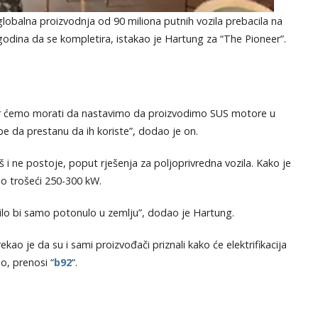
globalna proizvodnja od 90 miliona putnih vozila prebacila na
 godina da se kompletira, istakao je Hartung za “The Pioneer”.
 jer ćemo morati da nastavimo da proizvodimo SUS motore u
e da prestanu da ih koriste”, dodao je on.
š i ne postoje, poput rješenja za poljoprivredna vozila. Kako je
no trošeći 250-300 kW.
ilo bi samo potonulo u zemlju”, dodao je Hartung.
kao je da su i sami proizvođači priznali kako će elektrifikacija
o, prenosi “
b92
“.