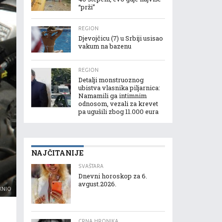
“prži”
REGION
Djevojčicu (7) u Srbiji usisao
vakum na bazenu
REGION
Detalji monstruoznog
ubistva vlasnika piljarnica:
Namamili ga intimnim
odnosom, vezali za krevet
pa ugušili zbog 11.000 eura
NAJČITANIJE
SVAŠTARA
Dnevni horoskop za 6.
avgust.2026.
XNIO
CRNA HRONIKA