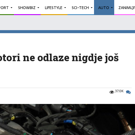
PORT
SHOWBIZ
LIFESTYLE
SCI-TECH
AUTO
ZANIMLJ
ori ne odlaze nigdje još
37.0K