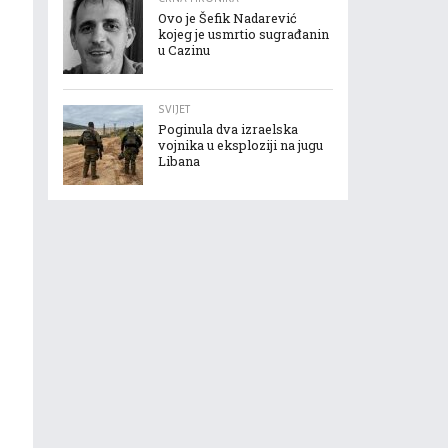
Ovo je Šefik Nadarević
kojeg je usmrtio sugrađanin
u Cazinu
SVIJET
Poginula dva izraelska
vojnika u eksploziji na jugu
Libana