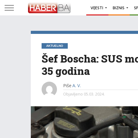
VIJESTI
BIZNIS
S
AKTUELNO
Šef Boscha: SUS mot
35 godina
Piše
A. V.
Objavljeno
05.03. 2024.