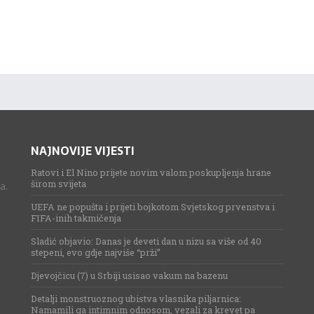
NAJNOVIJE VIJESTI
Ratovi i El Nino prijete novim valom poskupljenja hrane
širom svijeta
a.
UEFA ne popušta i prijeti bojkotom Svjetskog prvenstva i
FIFA-inih takmičenja
Sladić objavio: Danas je deveti dan u nizu sa više od 40
stepeni, evo gdje najviše “prži”
Djevojčicu (7) u Srbiji usisao vakum na bazenu
Detalji monstruoznog ubistva vlasnika piljarnica:
Namamili ga intimnim odnosom, vezali za krevet pa