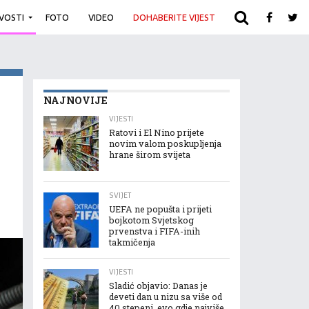
IVOSTI
FOTO
VIDEO
DOHABERITE VIJEST
ARHIVA
NAJNOVIJE
VIJESTI
Ratovi i El Nino prijete
novim valom poskupljenja
hrane širom svijeta
SVIJET
UEFA ne popušta i prijeti
bojkotom Svjetskog
prvenstva i FIFA-inih
takmičenja
VIJESTI
Sladić objavio: Danas je
deveti dan u nizu sa više od
40 stepeni, evo gdje najviše