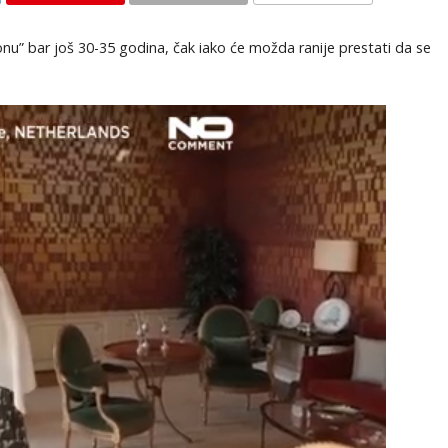
KOMENTARI
nu” bar još 30-35 godina, čak iako će možda ranije prestati da se