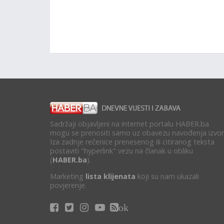
Sadržaji objavljeni na internet portalu HABER.ba
mogu se prenositi samo uz obavezu navođenja izvor
Iza zadnje rečenice prenesenog ili citiranog teksta
postaviti "hyperlink" vezu na članak u obliku
(
HABER.ba
).
Marketing
lista klijenata
koji su nam ukazali
povjerenje.
ok