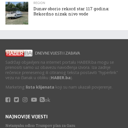
REGION
Dunav oborio rekord star 117 godina:
Rekordno nizak nivo vode
Sadržaji objavljeni na internet portalu HABER.ba mogu se
prenositi samo uz obavezu navođenja izvora. Iza zadnje
rečenice prenesenog ili citiranog teksta postaviti "hyperlink"
vezu na članak u obliku (
HABER.ba
).
Marketing
lista klijenata
koji su nam ukazali povjerenje.
ok
NAJNOVIJE VIJESTI
Netanyahu odbio Trumpov plan za Gazu