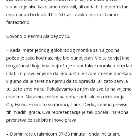
stvari koje nisu kako smo očekivali, ali onda bi bio perfektan
meč i onda bi dobili 4:0 ili 5:0, ali i ovako je isto stvarno
fantastično.
Govorio o Kerimu Alajbegoviću…
– Kada imate jednog golobradog momka sa 18 godina,
počeo je tako kod nas, nije bio punoljetan. Vidite te vještine i
mogućnosti koje ima, najteža je stvar takve momke obuzdati
i dati im pravo vrijeme da igraju. On je svoje vrijeme dočekao.
Sigurno da je teret na njemu da to opravda, ali zato sam ja
tu, zato smo mi tu. Pokušavamo sa njim da sve to na vrijeme
uradimo. Naravno, mislim na dobar pritisak, na očekivanja.
On, Esmir, Ermin, to su momci, Tarik, Dedić, imamo previše
tih mladih igrača. Ova reprezentacija je tek počela i naredna
prvenstva će tek biti njihova prava.
– Dominirate utakmicom 37-38 minuta i onda, ne znam,