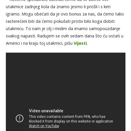
utakmice zadnjeg kola da znamo jesmo li prošli i s kim
igramo. Mogu obećati da je ovo bonus za nas, da ćemo tako
rasterećeni biti da ćemo pokušati protiv bilo koga dobiti
utakmicu. To nam je cilj i mislim da imamo samopouzdanje
svakog napasti. Radujem se ovih sedam dana što ću ostati u
Americi i na kraju toj utakmici, pišu
Vijesti
.