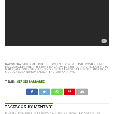
NAPOMENA:
VIDEO MATERIJALI OBJAVLJENI U OVOM TEKSTU POSTAVLJENI SU
NA GLOBALNIM INTERNET SERVISIMA ZA JAVNO I BESPLATNO DIJELJENJE VIDEO
MATERIJALA. ONI NISU VLASNIŠTVO PORTALA HABER.BA I PORTAL HABER.BA NE
ODGOVARA ZA NJIHOV SADRŽAJ I AUTORSKA PRAVA.
TEME:
,
SERGEJ BARBAREZ
FACEBOOK KOMENTARI
IZNESENI KOMENTARI SU PRIVATNA MIŠLJENJA AUTORA I NE ODRAŽAVAJU