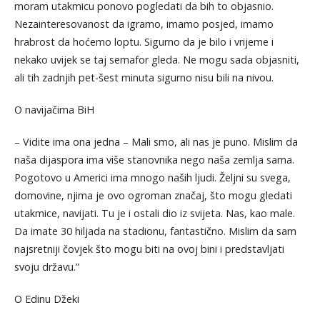
moram utakmicu ponovo pogledati da bih to objasnio.
Nezainteresovanost da igramo, imamo posjed, imamo
hrabrost da hoćemo loptu. Sigurno da je bilo i vrijeme i
nekako uvijek se taj semafor gleda. Ne mogu sada objasniti,
ali tih zadnjih pet-šest minuta sigurno nisu bili na nivou.
O navijačima BiH
– Vidite ima ona jedna – Mali smo, ali nas je puno. Mislim da
naša dijaspora ima više stanovnika nego naša zemlja sama.
Pogotovo u Americi ima mnogo naših ljudi. Željni su svega,
domovine, njima je ovo ogroman značaj, što mogu gledati
utakmice, navijati. Tu je i ostali dio iz svijeta. Nas, kao male.
Da imate 30 hiljada na stadionu, fantastično. Mislim da sam
najsretniji čovjek što mogu biti na ovoj bini i predstavljati
svoju državu.”
O Edinu Džeki