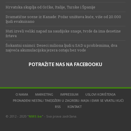
Hrvatska skuplja od Grčke, Italije, Turske i Španije
Dramatične scene iz Kanade: Požar uništava kuće, više od 20.000
ljudi evakuisano
Huti izveli veliki napad na saudijske snage, tvrde da ima desetine
žrtava
Šokantni snimci: Deseci miliona ljudi u SAD u problemima, dva
najveća akumulacijska jezera ostaju bez vode
POTRAŽITE NAS NA FACEBOOKU
O NAMA
MARKETING
IMPRESSUM
USLOVI KORIŠTENJA
PRONAĐENI NESTALI TINEJDŽERI U ZAGREBU: MAJA I EMIR SE VRATILI KUĆI
RSS
KONTAKT
© 2012 - 2020 "
NMS.ba
" - Sva prava zadržana.