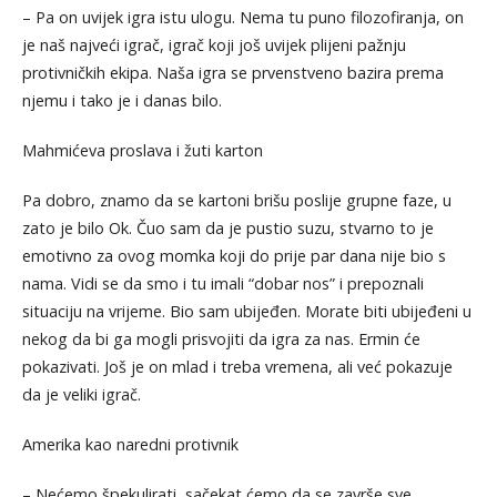
– Pa on uvijek igra istu ulogu. Nema tu puno filozofiranja, on
je naš najveći igrač, igrač koji još uvijek plijeni pažnju
protivničkih ekipa. Naša igra se prvenstveno bazira prema
njemu i tako je i danas bilo.
Mahmićeva proslava i žuti karton
Pa dobro, znamo da se kartoni brišu poslije grupne faze, u
zato je bilo Ok. Čuo sam da je pustio suzu, stvarno to je
emotivno za ovog momka koji do prije par dana nije bio s
nama. Vidi se da smo i tu imali “dobar nos” i prepoznali
situaciju na vrijeme. Bio sam ubijeđen. Morate biti ubijeđeni u
nekog da bi ga mogli prisvojiti da igra za nas. Ermin će
pokazivati. Još je on mlad i treba vremena, ali već pokazuje
da je veliki igrač.
Amerika kao naredni protivnik
– Nećemo špekulirati, sačekat ćemo da se završe sve