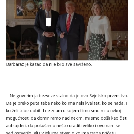
Barbaraz je kazao da nije bilo sve savršeno.
– Ne govorim ja bezveze stalno da je ovo Svjetsko prvenstvo.
Da je preko puta tebe neko ko ima neki kvalitet, ko se nada, i
ko želi tebe dobit. I ne znam u kojem filmu smo mi u nekoj
mogućnosti da dominiramo nad nekim, mi smo došli kao čisti
autsajderi, da pokušamo nešto uraditi veliko i ovo nam se
sad ostvarilo, ali uvijek ima stvari o kojima treba pričati i