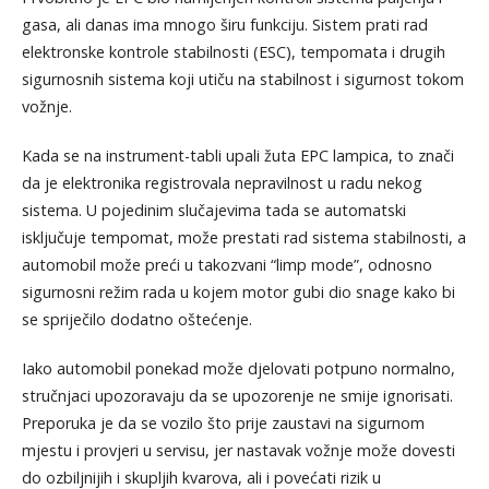
gasa, ali danas ima mnogo širu funkciju. Sistem prati rad
elektronske kontrole stabilnosti (ESC), tempomata i drugih
sigurnosnih sistema koji utiču na stabilnost i sigurnost tokom
vožnje.
Kada se na instrument-tabli upali žuta EPC lampica, to znači
da je elektronika registrovala nepravilnost u radu nekog
sistema. U pojedinim slučajevima tada se automatski
isključuje tempomat, može prestati rad sistema stabilnosti, a
automobil može preći u takozvani “limp mode”, odnosno
sigurnosni režim rada u kojem motor gubi dio snage kako bi
se spriječilo dodatno oštećenje.
Iako automobil ponekad može djelovati potpuno normalno,
stručnjaci upozoravaju da se upozorenje ne smije ignorisati.
Preporuka je da se vozilo što prije zaustavi na sigurnom
mjestu i provjeri u servisu, jer nastavak vožnje može dovesti
do ozbiljnijih i skupljih kvarova, ali i povećati rizik u