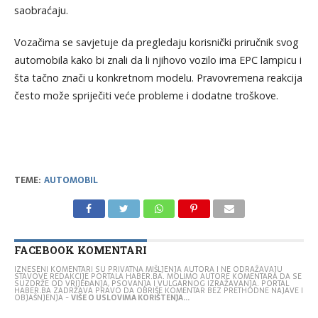
saobraćaju.
Vozačima se savjetuje da pregledaju korisnički priručnik svog
automobila kako bi znali da li njihovo vozilo ima EPC lampicu i
šta tačno znači u konkretnom modelu. Pravovremena reakcija
često može spriječiti veće probleme i dodatne troškove.
TEME:
AUTOMOBIL
FACEBOOK KOMENTARI
IZNESENI KOMENTARI SU PRIVATNA MIŠLJENJA AUTORA I NE ODRAŽAVAJU
STAVOVE REDAKCIJE PORTALA HABER.BA. MOLIMO AUTORE KOMENTARA DA SE
SUZDRŽE OD VRIJEĐANJA, PSOVANJA I VULGARNOG IZRAŽAVANJA. PORTAL
HABER.BA ZADRŽAVA PRAVO DA OBRIŠE KOMENTAR BEZ PRETHODNE NAJAVE I
OBJAŠNJENJA -
VIŠE O USLOVIMA KORIŠTENJA...