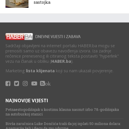
sastojka
Sadržaji objavljeni na internet portalu HABER.ba mogu se
prenositi samo uz obavezu navođenja izvora. Iza zadnje
rečenice prenesenog ili citiranog teksta postaviti "hyperlink"
vezu na članak u obliku (
HABER.ba
).
Marketing
lista klijenata
koji su nam ukazali povjerenje.
ok
NAJNOVIJE VIJESTI
Petnaestogodišnjak u kostimu klauna nasmrt izbo 78-godišnjaka
na autobuskoj stanici
Bivša zaručnica Luke Dončića traži da joj isplati 50 miliona dolara:
Anamarija želi i djecu da mu oduzme