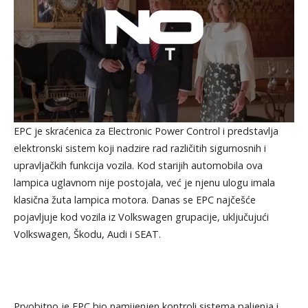
EPC je skraćenica za Electronic Power Control i predstavlja
elektronski sistem koji nadzire rad različitih sigurnosnih i
upravljačkih funkcija vozila. Kod starijih automobila ova
lampica uglavnom nije postojala, već je njenu ulogu imala
klasična žuta lampica motora. Danas se EPC najčešće
pojavljuje kod vozila iz Volkswagen grupacije, uključujući
Volkswagen, Škodu, Audi i SEAT.
Prvobitno je EPC bio namijenjen kontroli sistema paljenja i