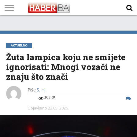
VIJESTI
BIZNIS
SPORT
SHOWBIZ
LIFESTYLE
SCI-
AUTO
ZANIMLJIVOSTI
FOTO
VIDEO
TV
VREMENSKA
STANJE NA
KURSNA
O
MARKETING
IMPRESSUM
KONTAKT
TECH
PROGRAM
PROGNOZA
PUTEVIMA
LISTA
NAMA
AKTUELNO
Žuta lampica koju ne smijete
ignorisati: Mnogi vozači ne
znaju što znači
Piše
S. H.
203.6K
Objavljeno
22.05. 2026.