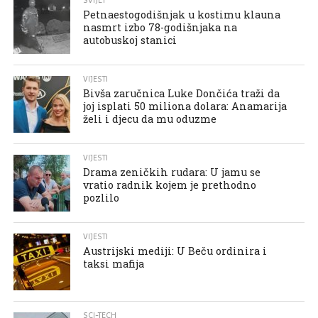
SVIJET
Petnaestogodišnjak u kostimu klauna
nasmrt izbo 78-godišnjaka na
autobuskoj stanici
VIJESTI
Bivša zaručnica Luke Dončića traži da
joj isplati 50 miliona dolara: Anamarija
želi i djecu da mu oduzme
VIJESTI
Drama zeničkih rudara: U jamu se
vratio radnik kojem je prethodno
pozlilo
VIJESTI
Austrijski mediji: U Beču ordinira i
taksi mafija
SCI-TECH