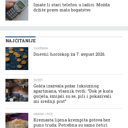
Imate li stari telefon u ladici: Možda
držite pravo malo bogatstvo
NAJČITANIJE
SVAŠTARA
Dnevni horoskop za 7. avgust 2026.
SVIJET
Gošća izazvala požar luksuznog
apartmana, vlasnik tvrdi: “Dok je kuća
gorjela, smijali su se, pili i pokazivali
mi srednji prst”
HRANA I PIĆE
Kremasta lijena krempita gotova bez
puno truda: Potrebna su samo četiri