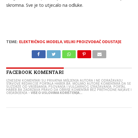
skromna. Sve je to utjecalo na odluke.
TEME:
ELEKTRIČNOG MODELA
,
VELIKI PROIZVOĐAČ ODUSTAJE
FACEBOOK KOMENTARI
IZNESENI KOMENTARI SU PRIVATNA MIŠLJENJA AUTORA I NE ODRAŽAVAJU
STAVOVE REDAKCIJE PORTALA HABER.BA. MOLIMO AUTORE KOMENTARA DA SE
SUZDRŽE OD VRIJEĐANJA, PSOVANJA I VULGARNOG IZRAŽAVANJA. PORTAL
HABER.BA ZADRŽAVA PRAVO DA OBRIŠE KOMENTAR BEZ PRETHODNE NAJAVE I
OBJAŠNJENJA -
VIŠE O USLOVIMA KORIŠTENJA...