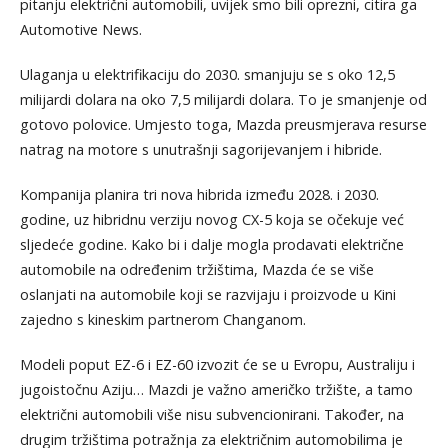
pitanju električni automobili, uvijek smo bili oprezni, citira ga
Automotive News.
Ulaganja u elektrifikaciju do 2030. smanjuju se s oko 12,5
milijardi dolara na oko 7,5 milijardi dolara. To je smanjenje od
gotovo polovice. Umjesto toga, Mazda preusmjerava resurse
natrag na motore s unutrašnji sagorijevanjem i hibride.
Kompanija planira tri nova hibrida između 2028. i 2030.
godine, uz hibridnu verziju novog CX-5 koja se očekuje već
sljedeće godine. Kako bi i dalje mogla prodavati električne
automobile na određenim tržištima, Mazda će se više
oslanjati na automobile koji se razvijaju i proizvode u Kini
zajedno s kineskim partnerom Changanom.
Modeli poput EZ-6 i EZ-60 izvozit će se u Evropu, Australiju i
jugoistočnu Aziju… Mazdi je važno američko tržište, a tamo
električni automobili više nisu subvencionirani. Također, na
drugim tržištima potražnja za električnim automobilima je