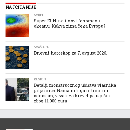
NAJČITANIJE
SVIJET
Super El Nino i novi fenomen u
okeanu: Kakva zima čeka Evropu?
SVAŠTARA
Dnevni horoskop za 7. avgust 2026.
REGION
Detalji monstruoznog ubistva vlasnika
piljarnica: Namamili ga intimnim
odnosom, vezali za krevet pa ugušili
zbog 11.000 eura