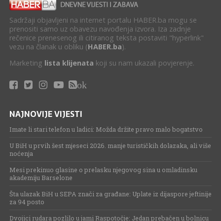
Sadržaji objavljeni na internet portalu HABER.ba mogu se
prenositi samo uz obavezu navođenja izvora. Iza zadnje
rečenice prenesenog ili citiranog teksta postaviti "hyperlink"
vezu na članak u obliku (
HABER.ba
).
Marketing
lista klijenata
koji su nam ukazali povjerenje.
ok
NAJNOVIJE VIJESTI
Imate li stari telefon u ladici: Možda držite pravo malo bogatstvo
U BiH u prvih šest mjeseci 2026. manje turističkih dolazaka, ali više
noćenja
Mesi prekinuo glasine o prelasku njegovog sina u omladinsku
akademiju Barselone
Šta ulazak BiH u SEPA znači za građane: Uplate iz dijaspore jeftinije
za 94 posto
Dvojici rudara pozlilo u jami Raspotočje: Jedan prebačen u bolnicu