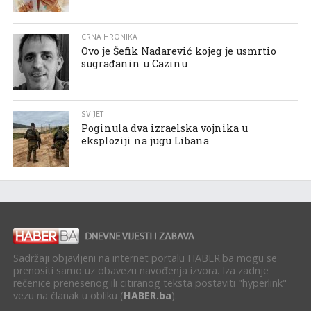
CRNA HRONIKA
Ovo je Šefik Nadarević kojeg je usmrtio
sugrađanin u Cazinu
SVIJET
Poginula dva izraelska vojnika u
eksploziji na jugu Libana
Sadržaji objavljeni na internet portalu HABER.ba mogu se
prenositi samo uz obavezu navođenja izvora. Iza zadnje
rečenice prenesenog ili citiranog teksta postaviti "hyperlink"
vezu na članak u obliku (
HABER.ba
).