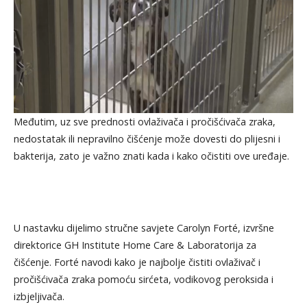
Međutim, uz sve prednosti ovlaživača i pročišćivača zraka,
nedostatak ili nepravilno čišćenje može dovesti do plijesni i
bakterija, zato je važno znati kada i kako očistiti ove uređaje.
U nastavku dijelimo stručne savjete Carolyn Forté, izvršne
direktorice GH Institute Home Care & Laboratorija za
čišćenje. Forté navodi kako je najbolje čistiti ovlaživač i
pročišćivača zraka pomoću sirćeta, vodikovog peroksida i
izbjeljivača.