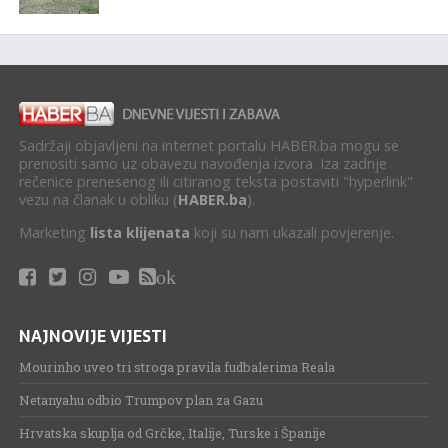
Sadržaji objavljeni na internet portalu HABER.ba mogu se
prenositi samo uz obavezu navođenja izvora. Iza zadnje
rečenice prenesenog ili citiranog teksta postaviti "hyperlink"
vezu na članak u obliku (
HABER.ba
).
Marketing
lista klijenata
koji su nam ukazali povjerenje.
ok
NAJNOVIJE VIJESTI
Mourinho uveo tri stroga pravila fudbalerima Reala
Netanyahu odbio Trumpov plan za Gazu
Hrvatska skuplja od Grčke, Italije, Turske i Španije