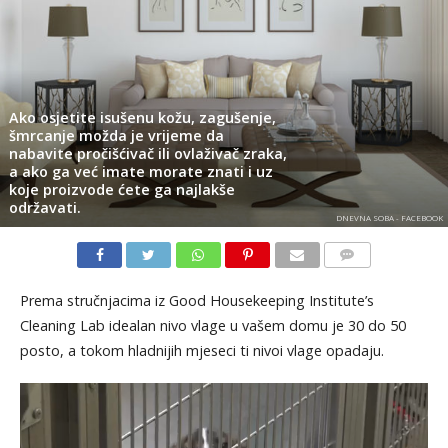
Ako osjetite isušenu kožu, zagušenje,
šmrcanje možda je vrijeme da
nabavite pročišćivač ili ovlaživač zraka,
a ako ga već imate morate znati i uz
koje proizvode ćete ga najlakše
održavati.
DNEVNA SOBA - FACEBOOK
KOMENTARI
Prema stručnjacima iz Good Housekeeping Institute’s
Cleaning Lab idealan nivo vlage u vašem domu je 30 do 50
posto, a tokom hladnijih mjeseci ti nivoi vlage opadaju.