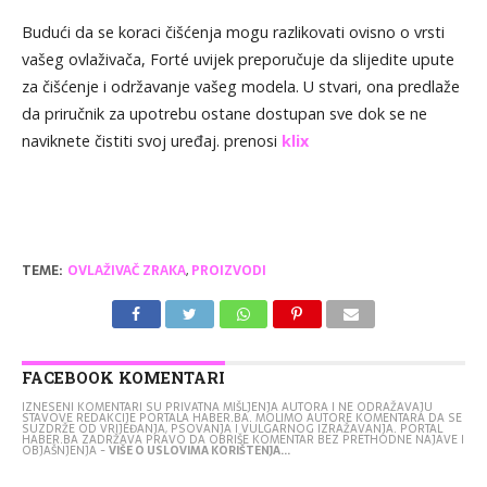
Budući da se koraci čišćenja mogu razlikovati ovisno o vrsti
vašeg ovlaživača, Forté uvijek preporučuje da slijedite upute
za čišćenje i održavanje vašeg modela. U stvari, ona predlaže
da priručnik za upotrebu ostane dostupan sve dok se ne
naviknete čistiti svoj uređaj. prenosi
klix
TEME:
OVLAŽIVAČ ZRAKA
,
PROIZVODI
FACEBOOK KOMENTARI
IZNESENI KOMENTARI SU PRIVATNA MIŠLJENJA AUTORA I NE ODRAŽAVAJU
STAVOVE REDAKCIJE PORTALA HABER.BA. MOLIMO AUTORE KOMENTARA DA SE
SUZDRŽE OD VRIJEĐANJA, PSOVANJA I VULGARNOG IZRAŽAVANJA. PORTAL
HABER.BA ZADRŽAVA PRAVO DA OBRIŠE KOMENTAR BEZ PRETHODNE NAJAVE I
OBJAŠNJENJA -
VIŠE O USLOVIMA KORIŠTENJA...