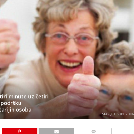
iri minute uz četiri
a podršku
arijih osoba.
STARIJE OSOBE - BH