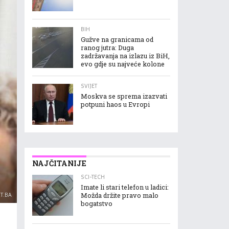
BIH
Gužve na granicama od
ranog jutra: Duga
zadržavanja na izlazu iz BiH,
evo gdje su najveće kolone
SVIJET
Moskva se sprema izazvati
potpuni haos u Evropi
NAJČITANIJE
SCI-TECH
Imate li stari telefon u ladici:
RT.BA
Možda držite pravo malo
bogatstvo