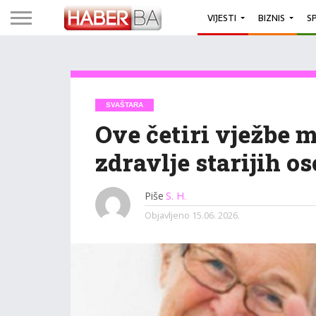
VIJESTI
BIZNIS
S
SVAŠTARA
Ove četiri vježbe m
zdravlje starijih o
Piše
S. H.
Objavljeno
15.06. 2026.