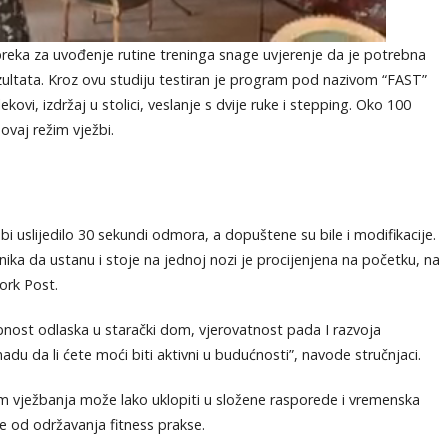
reka za uvođenje rutine treninga snage uvjerenje da je potrebna
ultata. Kroz ovu studiju testiran je program pod nazivom “FAST”
klekovi, izdržaj u stolici, veslanje s dvije ruke i stepping. Oko 100
ovaj režim vježbi.
bi uslijedilo 30 sekundi odmora, a dopuštene su bile i modifikacije.
ka da ustanu i stoje na jednoj nozi je procijenjena na početku, na
ork Post.
nost odlaska u starački dom, vjerovatnost pada I razvoja
du da li ćete moći biti aktivni u budućnosti”, navode stručnjaci.
m vježbanja može lako uklopiti u složene rasporede i vremenska
e od održavanja fitness prakse.