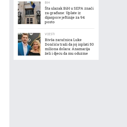
BIH
Šta ulazak BiH u SEPA znači
za građane: Uplate iz
dijaspore jeftinije za 94
posto
VIJESTI
Bivša zaručnica Luke
Dončića traži da joj isplati 50
miliona dolara: Anamarija
želi i djecu da mu oduzme