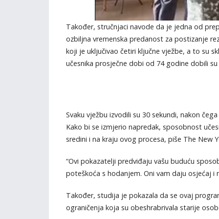
Također, stručnjaci navode da je jedna od prep
ozbiljna vremenska predanost za postizanje rez
koji je uključivao četiri ključne vježbe, a to su s
učesnika prosječne dobi od 74 godine dobili su 
Svaku vježbu izvodili su 30 sekundi, nakon čega 
Kako bi se izmjerio napredak, sposobnost učesni
sredini i na kraju ovog procesa, piše The New Y
“Ovi pokazatelji predviđaju vašu buduću sposob
poteškoća s hodanjem. Oni vam daju osjećaj i na
Također, studija je pokazala da se ovaj progra
ograničenja koja su obeshrabrivala starije osob