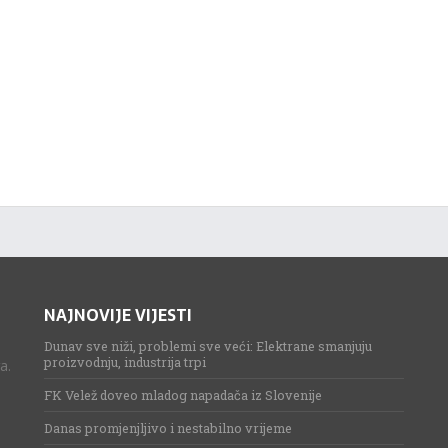
NAJNOVIJE VIJESTI
Dunav sve niži, problemi sve veći: Elektrane smanjuju
proizvodnju, industrija trpi
a.
FK Velež doveo mladog napadača iz Slovenije
Danas promjenjljivo i nestabilno vrijeme