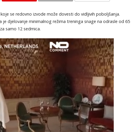
KOMENTARI
koje se redovno izvode može dovesti do vidljivih poboljšanja.
ala je djelovanje minimalnog režima treninga snage na odrasle od 65
e za samo 12 sedmica.