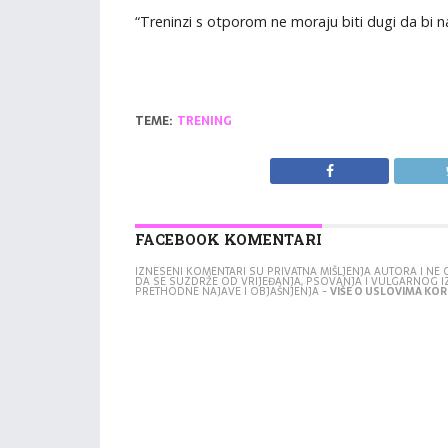
“Treninzi s otporom ne moraju biti dugi da bi napr
TEME:
TRENING
FACEBOOK KOMENTARI
IZNESENI KOMENTARI SU PRIVATNA MIŠLJENJA AUTORA I N
DA SE SUZDRŽE OD VRIJEĐANJA, PSOVANJA I VULGARNOG 
PRETHODNE NAJAVE I OBJAŠNJENJA -
VIŠE O USLOVIMA KORI