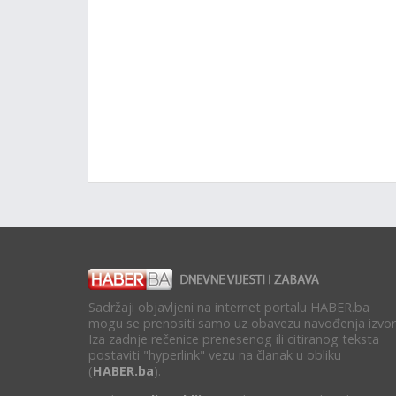
Sadržaji objavljeni na internet portalu HABER.ba
mogu se prenositi samo uz obavezu navođenja izvor
Iza zadnje rečenice prenesenog ili citiranog teksta
postaviti "hyperlink" vezu na članak u obliku
(
HABER.ba
).