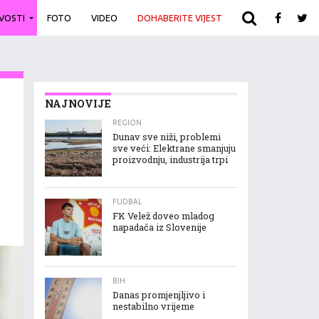
IVOSTI
FOTO
VIDEO
DOHABERITE VIJEST
ARHIVA
NAJNOVIJE
REGION
Dunav sve niži, problemi
sve veći: Elektrane smanjuju
proizvodnju, industrija trpi
FUDBAL
FK Velež doveo mladog
napadača iz Slovenije
BIH
Danas promjenjljivo i
nestabilno vrijeme