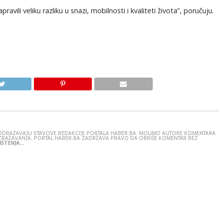
avili veliku razliku u snazi, mobilnosti i kvaliteti života”, poručuju.
E ODRAŽAVAJU STAVOVE REDAKCIJE PORTALA HABER.BA. MOLIMO AUTORE KOMENTARA
IZRAŽAVANJA. PORTAL HABER.BA ZADRŽAVA PRAVO DA OBRIŠE KOMENTAR BEZ
ŠTENJA...