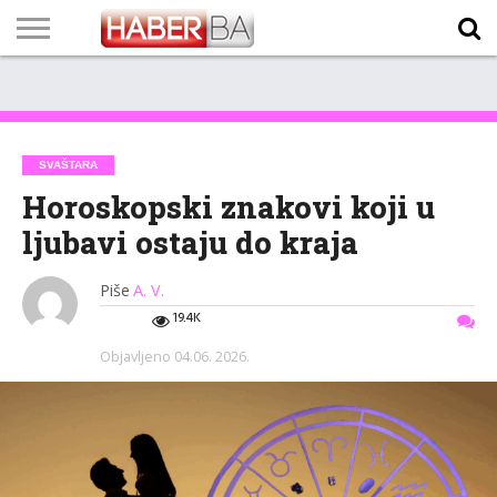
VIJESTI
BIZNIS
SPORT
SHOWBIZ
LIFESTYLE
SCI-
AUTO
ZANIMLJIVOSTI
FOTO
VIDEO
TV
VREMENSKA
STANJE NA
KURSNA
O
MARKETING
IMPRESSUM
KONTAKT
TECH
PROGRAM
PROGNOZA
PUTEVIMA
LISTA
NAMA
SVAŠTARA
Horoskopski znakovi koji u
ljubavi ostaju do kraja
Piše
A. V.
19.4K
Objavljeno
04.06. 2026.