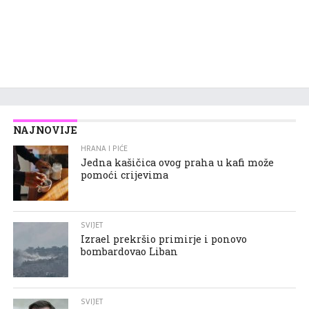
NAJNOVIJE
HRANA I PIĆE
Jedna kašičica ovog praha u kafi može
pomoći crijevima
SVIJET
Izrael prekršio primirje i ponovo
bombardovao Liban
SVIJET