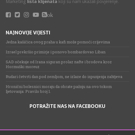
Marketing
lista klijenata
koji su nam ukazali povjerenje.
ok
NAJNOVIJE VIJESTI
Jedna kašičica ovog praha u kafi može pomoći crijevima
Izrael prekršio primirje i ponovo bombardovao Liban
SAD očekuje od Irana siguran prolaz nafte i brodova kroz
Hormuški moreuz
Rudari četvrti dan pod zemljom, ne izlaze do ispunjenja zahtjeva
Hronični bolesnici moraju da obrate pažnju na ovo tokom
ljetovanja: Pravilo broj 1.
POTRAŽITE NAS NA FACEBOOKU