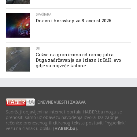
SVAŠTARA
Dnevni horoskop za 8. avgust.2026.
BIH
Gužve na granicama od ranog jutra:
Duga zadržavanja na izlazu iz BiH, evo
gdje su najveće kolone
Sadržaji objavljeni na internet portalu HABER.ba mogu se
prenositi samo uz obavezu navođenja izvora. Iza zadnje
rečenice prenesenog ili citiranog teksta postaviti "hyperlink"
vezu na članak u obliku (
HABER.ba
).