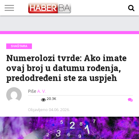
VIJESTI
BIZNIS
SPORT
SHOWBIZ
LIFESTYLE
SCI-
AUTO
ZANIMLJIVOSTI
FOTO
VIDEO
TV
VREMENSKA
STANJE NA
KURSNA
O
MARKETING
IMPRESSUM
KONTAKT
TECH
PROGRAM
PROGNOZA
PUTEVIMA
LISTA
NAMA
SVAŠTARA
Numerolozi tvrde: Ako imate
ovaj broj u datumu rođenja,
predodređeni ste za uspjeh
Piše
A. V.
20.3K
Objavljeno
04.06. 2026.