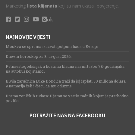
Marketing
lista klijenata
koji su nam ukazali povjerenje.
ok
NAJNOVIJE VIJESTI
Moskva se sprema izazvati potpuni haos u Evropi
Dnevni horoskop za 8. avgust.2026.
Petnaestogodišnjak u kostimu klauna nasmrt izbo 78-godišnjaka
na autobuskoj stanici
Bivša zaručnica Luke Dončića traži da joj isplati 50 miliona dolara:
Anamarija želi i djecu da mu oduzme
Drama zeničkih rudara: U jamu se vratio radnik kojem je prethodno
pozlilo
POTRAŽITE NAS NA FACEBOOKU