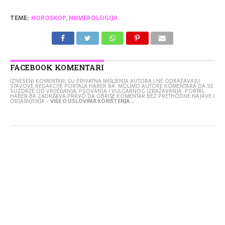
TEME:
HOROSKOP
,
NUMEROLOGIJA
FACEBOOK KOMENTARI
IZNESENI KOMENTARI SU PRIVATNA MIŠLJENJA AUTORA I NE ODRAŽAVAJU
STAVOVE REDAKCIJE PORTALA HABER.BA. MOLIMO AUTORE KOMENTARA DA SE
SUZDRŽE OD VRIJEĐANJA, PSOVANJA I VULGARNOG IZRAŽAVANJA. PORTAL
HABER.BA ZADRŽAVA PRAVO DA OBRIŠE KOMENTAR BEZ PRETHODNE NAJAVE I
OBJAŠNJENJA -
VIŠE O USLOVIMA KORIŠTENJA...