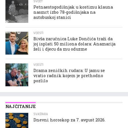
SVIJET
Petnaestogodišnjak u kostimu klauna
nasmrt izbo 78-godišnjaka na
autobuskoj stanici
VIJESTI
Bivša zaručnica Luke Dončića traži da
joj isplati 50 miliona dolara: Anamarija
želi i djecu da mu oduzme
VIJESTI
Drama zeničkih rudara: U jamu se
vratio radnik kojem je prethodno
pozlilo
NAJČITANIJE
SVAŠTARA
Dnevni horoskop za 7. avgust 2026.