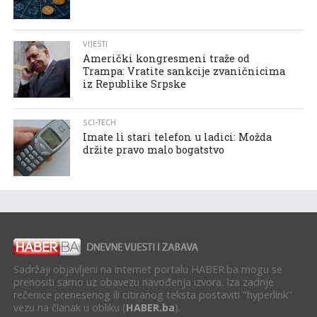
VIJESTI
Američki kongresmeni traže od
Trampa: Vratite sankcije zvaničnicima
iz Republike Srpske
SCI-TECH
Imate li stari telefon u ladici: Možda
držite pravo malo bogatstvo
Sadržaji objavljeni na internet portalu HABER.ba mogu se
prenositi samo uz obavezu navođenja izvora. Iza zadnje
rečenice prenesenog ili citiranog teksta postaviti "hyperlink"
vezu na članak u obliku (
HABER.ba
).