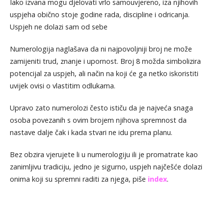
Iako izvana mogu djelovati vrlo samouvjereno, iza njihovih
uspjeha obično stoje godine rada, discipline i odricanja.
Uspjeh ne dolazi sam od sebe
Numerologija naglašava da ni najpovoljniji broj ne može
zamijeniti trud, znanje i upornost. Broj 8 možda simbolizira
potencijal za uspjeh, ali način na koji će ga netko iskoristiti
uvijek ovisi o vlastitim odlukama.
Upravo zato numerolozi često ističu da je najveća snaga
osoba povezanih s ovim brojem njihova spremnost da
nastave dalje čak i kada stvari ne idu prema planu.
Bez obzira vjerujete li u numerologiju ili je promatrate kao
zanimljivu tradiciju, jedno je sigurno, uspjeh najčešće dolazi
onima koji su spremni raditi za njega, piše
index
.