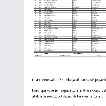
I svih preostalih 47 selekcija učesnika SP prijavi
Ipak, spiskove je moguće izmijeniti u slučaju ozb
utakmice nekog od državnih timova na turniru, is