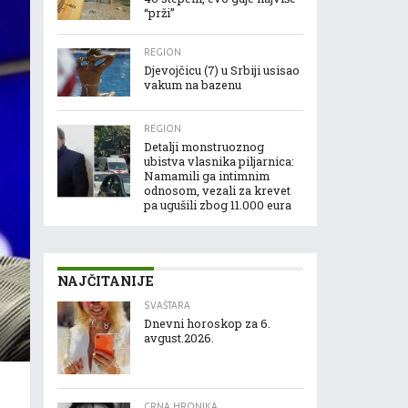
“prži”
REGION
Djevojčicu (7) u Srbiji usisao
vakum na bazenu
REGION
Detalji monstruoznog
ubistva vlasnika piljarnica:
Namamili ga intimnim
odnosom, vezali za krevet
pa ugušili zbog 11.000 eura
NAJČITANIJE
SVAŠTARA
Dnevni horoskop za 6.
avgust.2026.
CRNA HRONIKA