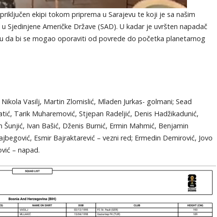
riključen ekipi tokom priprema u Sarajevu te koji je sa našim
 u Sjedinjene Američke Države (SAD). U kadar je uvršten napadač
ju da bi se mogao oporaviti od povrede do početka planetarnog
 Nikola Vasilj, Martin Zlomislić, Mladen Jurkas- golmani; Sead
atić, Tarik Muharemović, Stjepan Radeljić, Denis Hadžikadunić,
n Šunjić, Ivan Bašić, Dženis Burnić, Ermin Mahmić, Benjamin
jbegović, Esmir Bajraktarević – vezni red; Ermedin Demirović, Jovo
vić – napad.