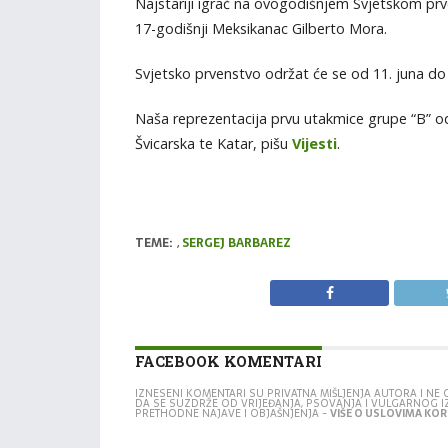
Najstariji igrač na ovogodišnjem Svjetskom prv
17-godišnji Meksikanac Gilberto Mora.
Svjetsko prvenstvo održat će se od 11. juna do 
Naša reprezentacija prvu utakmice grupe “B” odi
Švicarska te Katar, pišu
Vijesti
.
TEME:
,
SERGEJ BARBAREZ
FACEBOOK KOMENTARI
IZNESENI KOMENTARI SU PRIVATNA MIŠLJENJA AUTORA I N
DA SE SUZDRŽE OD VRIJEĐANJA, PSOVANJA I VULGARNOG 
PRETHODNE NAJAVE I OBJAŠNJENJA -
VIŠE O USLOVIMA KORI