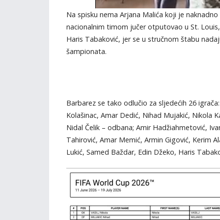
Na spisku nema Arjana Malića koji je naknadno p
nacionalnim timom jučer otputovao u St. Louis,
Haris Tabaković, jer se u stručnom štabu nada
šampionata.
Barbarez se tako odlučio za sljedećih 26 igrača:
Kolašinac, Amar Dedić, Nihad Mujakić, Nikola K
Nidal Čelik – odbana; Amir Hadžiahmetović, Iva
Tahirović, Amar Memić, Armin Gigović, Kerim Ala
Lukić, Samed Baždar, Edin Džeko, Haris Tabako