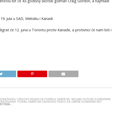
enstvu bit će 43-godišnji škotski golman Craig Gordon, a najmlađi
19. jula u SAD, Meksiku i Kanadi.
grat će 12. juna u Torontu protiv Kanade, a protivnici će nam biti i
E ODRAŽAVAJU STAVOVE REDAKCIJE PORTALA HABER.BA. MOLIMO AUTORE KOMENTARA
IZRAŽAVANJA. PORTAL HABER.BA ZADRŽAVA PRAVO DA OBRIŠE KOMENTAR BEZ
ŠTENJA...