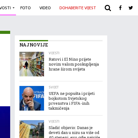
IVOSTI
FOTO
VIDEO
DOHABERITE VIJEST
ARHIVA
NAJNOVIJE
VIJESTI
Ratovi i El Nino prijete
novim valom poskupljenja
hrane širom svijeta
SVIJET
UEFA ne popušta i prijeti
bojkotom Svjetskog
prvenstva i FIFA-inih
takmičenja
VIJESTI
Sladić objavio: Danas je
deveti dan u nizu sa više od
40 stepeni, evo gdje najviše