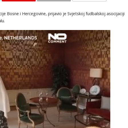
KOMENTARI
je Bosne i Hercegovine, prijavio je Svjetskoj fudbalskoj asocijaciji
lu.