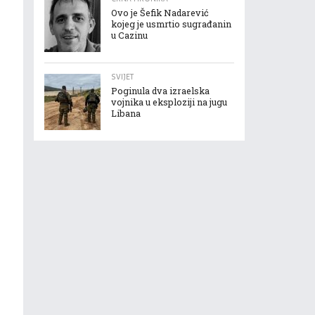
Ovo je Šefik Nadarević
kojeg je usmrtio sugrađanin
u Cazinu
SVIJET
Poginula dva izraelska
vojnika u eksploziji na jugu
Libana