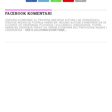
FACEBOOK KOMENTARI
IZNESENI KOMENTARI SU PRIVATNA MIŠLJENJA AUTORA I NE ODRAŽAVAJU
STAVOVE REDAKCIJE PORTALA HABER.BA. MOLIMO AUTORE KOMENTARA DA SE
SUZDRŽE OD VRIJEĐANJA, PSOVANJA I VULGARNOG IZRAŽAVANJA. PORTAL
HABER.BA ZADRŽAVA PRAVO DA OBRIŠE KOMENTAR BEZ PRETHODNE NAJAVE I
OBJAŠNJENJA -
VIŠE O USLOVIMA KORIŠTENJA...