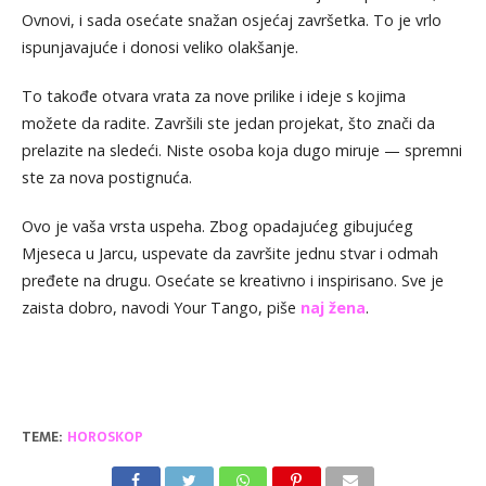
Ovnovi, i sada osećate snažan osjećaj završetka. To je vrlo
ispunjavajuće i donosi veliko olakšanje.
To takođe otvara vrata za nove prilike i ideje s kojima
možete da radite. Završili ste jedan projekat, što znači da
prelazite na sledeći. Niste osoba koja dugo miruje — spremni
ste za nova postignuća.
Ovo je vaša vrsta uspeha. Zbog opadajućeg gibujućeg
Mjeseca u Jarcu, uspevate da završite jednu stvar i odmah
pređete na drugu. Osećate se kreativno i inspirisano. Sve je
zaista dobro, navodi Your Tango, piše
naj žena
.
TEME:
HOROSKOP