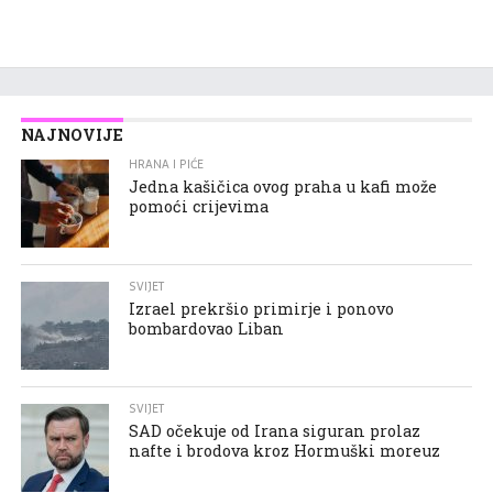
NAJNOVIJE
HRANA I PIĆE
Jedna kašičica ovog praha u kafi može
pomoći crijevima
SVIJET
Izrael prekršio primirje i ponovo
bombardovao Liban
SVIJET
SAD očekuje od Irana siguran prolaz
nafte i brodova kroz Hormuški moreuz