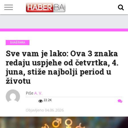
VIJESTI
BIZNIS
SPORT
SHOWBIZ
LIFESTYLE
SCI-
AUTO
ZANIMLJIVOSTI
FOTO
VIDEO
TV
VREMENSKA
STANJE NA
KURSNA
O
MARKETING
IMPRESSUM
KONTAKT
TECH
PROGRAM
PROGNOZA
PUTEVIMA
LISTA
NAMA
SVAŠTARA
Sve vam je lako: Ova 3 znaka
redaju uspjehe od četvrtka, 4.
juna, stiže najbolji period u
životu
Piše
A. V.
22.2K
Objavljeno
04.06. 2026.