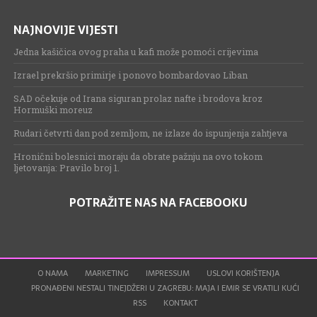
NAJNOVIJE VIJESTI
Jedna kašičica ovog praha u kafi može pomoći crijevima
Izrael prekršio primirje i ponovo bombardovao Liban
SAD očekuje od Irana siguran prolaz nafte i brodova kroz
Hormuški moreuz
Rudari četvrti dan pod zemljom, ne izlaze do ispunjenja zahtjeva
Hronični bolesnici moraju da obrate pažnju na ovo tokom
ljetovanja: Pravilo broj 1.
POTRAŽITE NAS NA FACEBOOKU
O NAMA
MARKETING
IMPRESSUM
USLOVI KORIŠTENJA
PRONAĐENI NESTALI TINEJDŽERI U ZAGREBU: MAJA I EMIR SE VRATILI KUĆI
RSS
KONTAKT