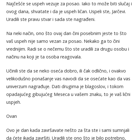
Najčešće se uspeh vezuje za posao. Iako to može biti slučaj i
ovog dana, shvatate i da je uspeh ličan. Uspeli ste, Jarčevi.
Uradili ste pravu stvar i sada ste nagrađeni.
Na neki način, ono što ovaj dan čini posebnim jeste to što
vaš uspeh nije samo vezan za posao. Nekako ga to čini
vrednijim. Radi se o nečemu što ste uradili za drugu osobu i
načinu na koji je ta osoba reagovala.
Učinili ste da se neko oseća dobro, ili čak odlično, i ovakvo
velikodušno ponašanje vas navodi da se osećate kao da vas
univerzum nagrađuje. Dati drugima je blagoslov, i tokom
opadajućeg gibujućeg Meseca u vašem znaku, to je vaš lični
uspjeh.
Ovan
Ovo je dan kada završavate nešto za šta ste i sami sumnjali
da ćete ikada završiti. Uradili ste ono što je bilo potrebno,