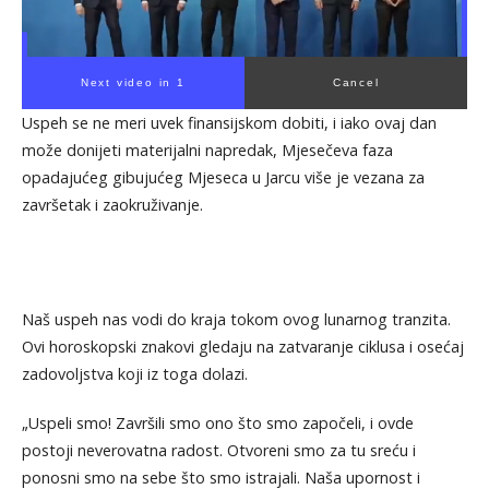
Next video in 1
Cancel
Uspeh se ne meri uvek finansijskom dobiti, i iako ovaj dan
može donijeti materijalni napredak, Mjesečeva faza
opadajućeg gibujućeg Mjeseca u Jarcu više je vezana za
završetak i zaokruživanje.
Naš uspeh nas vodi do kraja tokom ovog lunarnog tranzita.
Ovi horoskopski znakovi gledaju na zatvaranje ciklusa i osećaj
zadovoljstva koji iz toga dolazi.
„Uspeli smo! Završili smo ono što smo započeli, i ovde
postoji neverovatna radost. Otvoreni smo za tu sreću i
ponosni smo na sebe što smo istrajali. Naša upornost i