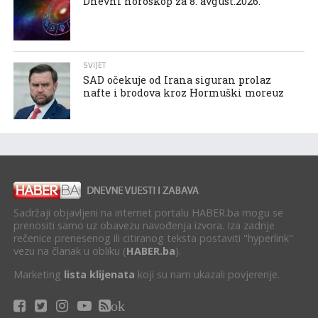
Dnevni horoskop za 8. avgust.2026.
SVIJET
SAD očekuje od Irana siguran prolaz
nafte i brodova kroz Hormuški moreuz
Sadržaji objavljeni na internet portalu HABER.ba mogu se
prenositi samo uz obavezu navođenja izvora. Iza zadnje
rečenice prenesenog ili citiranog teksta postaviti "hyperlink"
vezu na članak u obliku (
HABER.ba
).
Marketing
lista klijenata
koji su nam ukazali povjerenje.
ok