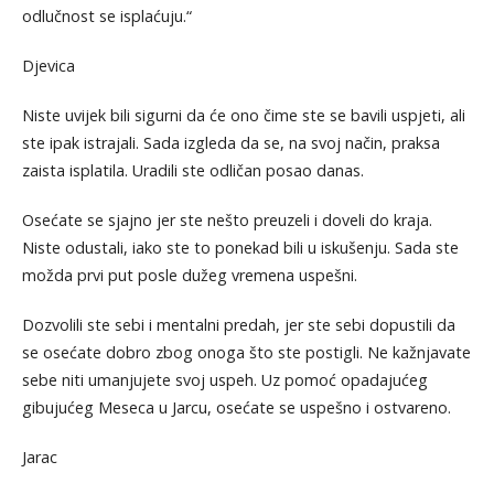
odlučnost se isplaćuju.“
Djevica
Niste uvijek bili sigurni da će ono čime ste se bavili uspjeti, ali
ste ipak istrajali. Sada izgleda da se, na svoj način, praksa
zaista isplatila. Uradili ste odličan posao danas.
Osećate se sjajno jer ste nešto preuzeli i doveli do kraja.
Niste odustali, iako ste to ponekad bili u iskušenju. Sada ste
možda prvi put posle dužeg vremena uspešni.
Dozvolili ste sebi i mentalni predah, jer ste sebi dopustili da
se osećate dobro zbog onoga što ste postigli. Ne kažnjavate
sebe niti umanjujete svoj uspeh. Uz pomoć opadajućeg
gibujućeg Meseca u Jarcu, osećate se uspešno i ostvareno.
Jarac