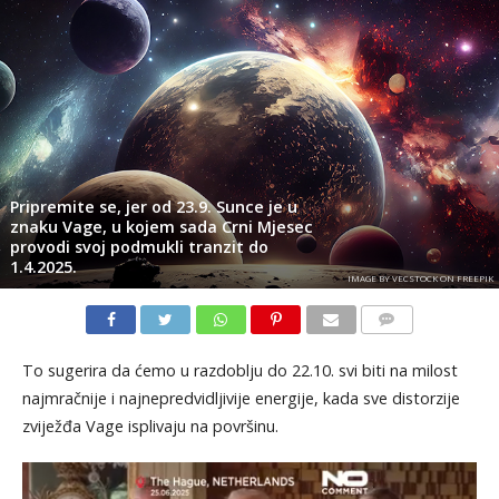
Pripremite se, jer od 23.9. Sunce je u
znaku Vage, u kojem sada Crni Mjesec
provodi svoj podmukli tranzit do
1.4.2025.
IMAGE BY VECSTOCK ON FREEPIK
KOMENTARI
To sugerira da ćemo u razdoblju do 22.10. svi biti na milost
najmračnije i najnepredvidljivije energije, kada sve distorzije
zviježđa Vage isplivaju na površinu.