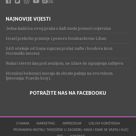
ok
NAJNOVIJE VIJESTI
Jedna kašičica ovog praha u kafi može pomoći crijevima
Izrael prekršio primirje i ponovo bombardovao Liban
SAD očekuje od Irana siguran prolaz nafte i brodova kroz
Hormuški moreuz
Rudari četvrti dan pod zemljom, ne izlaze do ispunjenja zahtjeva
Hronični bolesnici moraju da obrate pažnju na ovo tokom
ljetovanja: Pravilo broj 1.
POTRAŽITE NAS NA FACEBOOKU
O NAMA
MARKETING
IMPRESSUM
USLOVI KORIŠTENJA
PRONAĐENI NESTALI TINEJDŽERI U ZAGREBU: MAJA I EMIR SE VRATILI KUĆI
RSS
KONTAKT