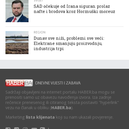
SVIJET
SAD očekuje od Irana siguran prolaz
nafte i brodova kroz Hormuški moreuz
REGION
Dunav sve niži, problemi sve veći:
Elektrane smanjuju proizvodnju,
industrija trpi
Sadržaji objavljeni na internet portalu HABER.ba mogu se
prenositi samo uz obavezu navođenja izvora. Iza zadnje
rečenice prenesenog ili citiranog teksta postaviti "hyperlink"
vezu na članak u obliku (
HABER.ba
).
Marketing
lista klijenata
koji su nam ukazali povjerenje.