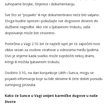
suhoparne brojke, činjenice i dokumentaciju.
Sve što se “pojavilo” ili nije dokumentirano neće biti valjano.
Stoga budite oprezni i pokušajte sve dogovore dovesti do
službene nagodbe. Ako ste u ljubavnom trokutu, vaše
dopisivanje može biti otvoreno.
Pomrčina u Vagi 2.10. bit će najteži ispit jer će započeti novi
ciklus vezan za osobne strahove u odnosima među ljudima.
Ovo je vrijeme kada svatko može svjedočiti nekoj drami,
intrigi ili možda ljubavnom trokutu.
Osobito 3.10., na dan konjunkcije Lilith i Sunca, mogu se
pojaviti informacije koje su bile skrivene ili ćete dobiti ponudu
sumnjivog prizvuka.
Kako će Sunce u Vagi unijeti karmičke dugove u naše
živote