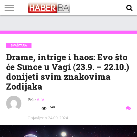
VIJESTI
BIZNIS
SPORT
SHOWBIZ
LIFESTYLE
SCI-
AUTO
ZANIMLJIVOSTI
FOTO
VIDEO
TV
VREMENSKA
STANJE NA
KURSNA
O
MARKETING
IMPRESSUM
KONTAKT
TECH
PROGRAM
PROGNOZA
PUTEVIMA
LISTA
NAMA
SVAŠTARA
Drame, intrige i haos: Evo što
će Sunce u Vagi (23.9. – 22.10.)
donijeti svim znakovima
Zodijaka
Piše
A. V.
57.4K
Objavljeno
24.09. 2024.