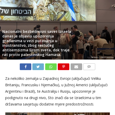
Nacionalni bezbednosni savet Izraela
danas je objavio upozorenja
građanima u vezi putovanja u
inostranstvo, zbog rastućeg
antisemtizma širom sveta, dok traje
rat protiv palestinskog Hamasa.
IZRAEL - PROFIMEDIA
KOMENTARI
Za nekoliko zemalja u Zapadnoj Evropi (uključujući Veliku
Britaniju, Francusku i Njemačku), u Južnoj Americi (uključujući
Argentinu i Brazil), te Australiju i Rusiju, upozorenje je
podignuto na drugi nivo, što znači da se Izraelcima u tim
državama savjetuju dodatne mjere predostrožnosti.