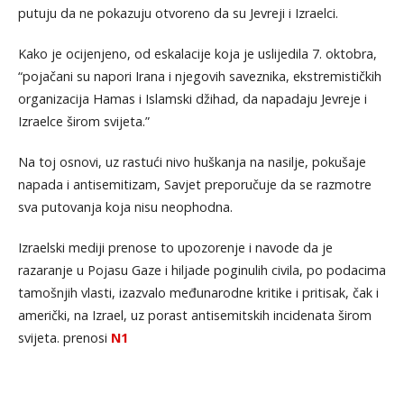
putuju da ne pokazuju otvoreno da su Jevreji i Izraelci.
Kako je ocijenjeno, od eskalacije koja je uslijedila 7. oktobra,
“pojačani su napori Irana i njegovih saveznika, ekstremističkih
organizacija Hamas i Islamski džihad, da napadaju Jevreje i
Izraelce širom svijeta.”
Na toj osnovi, uz rastući nivo huškanja na nasilje, pokušaje
napada i antisemitizam, Savjet preporučuje da se razmotre
sva putovanja koja nisu neophodna.
Izraelski mediji prenose to upozorenje i navode da je
razaranje u Pojasu Gaze i hiljade poginulih civila, po podacima
tamošnjih vlasti, izazvalo međunarodne kritike i pritisak, čak i
američki, na Izrael, uz porast antisemitskih incidenata širom
svijeta. prenosi
N1