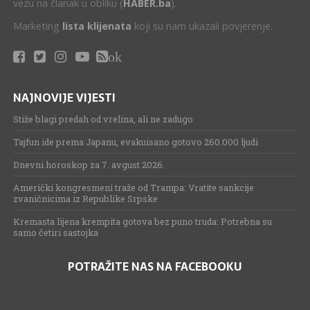
vezu na članak u obliku (
HABER.ba
).
Marketing
lista klijenata
koji su nam ukazali povjerenje.
ok
NAJNOVIJE VIJESTI
Stiže blagi predah od vrelina, ali ne zadugo
Tajfun ide prema Japanu, evakuisano gotovo 260.000 ljudi
Dnevni horoskop za 7. avgust 2026.
Američki kongresmeni traže od Trampa: Vratite sankcije
zvaničnicima iz Republike Srpske
Kremasta lijena krempita gotova bez puno truda: Potrebna su
samo četiri sastojka
POTRAŽITE NAS NA FACEBOOKU