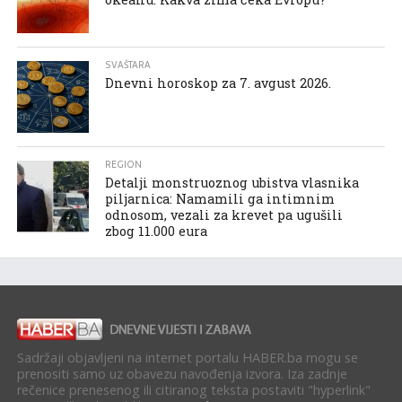
SVAŠTARA
Dnevni horoskop za 7. avgust 2026.
REGION
Detalji monstruoznog ubistva vlasnika
piljarnica: Namamili ga intimnim
odnosom, vezali za krevet pa ugušili
zbog 11.000 eura
Sadržaji objavljeni na internet portalu HABER.ba mogu se
prenositi samo uz obavezu navođenja izvora. Iza zadnje
rečenice prenesenog ili citiranog teksta postaviti "hyperlink"