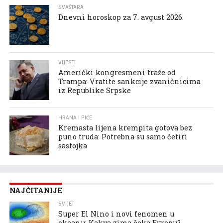
SVAŠTARA
Dnevni horoskop za 7. avgust 2026.
VIJESTI
Američki kongresmeni traže od
Trampa: Vratite sankcije zvaničnicima
iz Republike Srpske
HRANA I PIĆE
Kremasta lijena krempita gotova bez
puno truda: Potrebna su samo četiri
sastojka
NAJČITANIJE
SVIJET
Super El Nino i novi fenomen u
okeanu: Kakva zima čeka Evropu?