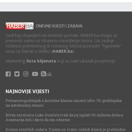
Sadržaji objavljeni na internet portalu HABER.ba mogu se
prenositi samo uz obavezu navođenja izvora. Iza zadnje
rečenice prenesenog ili citiranog teksta postaviti "hyperlink"
vezu na članak u obliku (
HABER.ba
).
Marketing
lista klijenata
koji su nam ukazali povjerenje.
ok
NAJNOVIJE VIJESTI
Petnaestogodišnjak u kostimu klauna nasmrt izbo 78-godišnjaka
na autobuskoj stanici
Bivša zaručnica Luke Dončića traži da joj isplati 50 miliona dolara:
Anamarija želi i djecu da mu oduzme
Drama zeničkih rudara: U jamu se vratio radnik kojem je prethodno