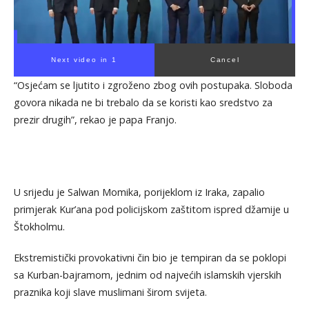
Next video in 1
Cancel
“Osjećam se ljutito i zgroženo zbog ovih postupaka. Sloboda
govora nikada ne bi trebalo da se koristi kao sredstvo za
prezir drugih”, rekao je papa Franjo.
U srijedu je Salwan Momika, porijeklom iz Iraka, zapalio
primjerak Kur’ana pod policijskom zaštitom ispred džamije u
Štokholmu.
Ekstremistički provokativni čin bio je tempiran da se poklopi
sa Kurban-bajramom, jednim od najvećih islamskih vjerskih
praznika koji slave muslimani širom svijeta.