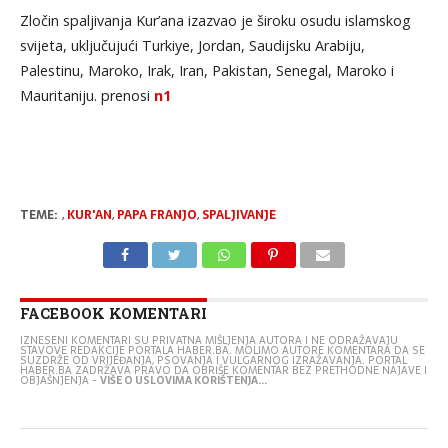
Zločin spaljivanja Kur’ana izazvao je široku osudu islamskog
svijeta, uključujući Turkiye, Jordan, Saudijsku Arabiju,
Palestinu, Maroko, Irak, Iran, Pakistan, Senegal, Maroko i
Mauritaniju. prenosi
n1
TEME:
,
KUR'AN
,
PAPA FRANJO
,
SPALJIVANJE
FACEBOOK KOMENTARI
IZNESENI KOMENTARI SU PRIVATNA MIŠLJENJA AUTORA I NE ODRAŽAVAJU
STAVOVE REDAKCIJE PORTALA HABER.BA. MOLIMO AUTORE KOMENTARA DA SE
SUZDRŽE OD VRIJEĐANJA, PSOVANJA I VULGARNOG IZRAŽAVANJA. PORTAL
HABER.BA ZADRŽAVA PRAVO DA OBRIŠE KOMENTAR BEZ PRETHODNE NAJAVE I
OBJAŠNJENJA -
VIŠE O USLOVIMA KORIŠTENJA...