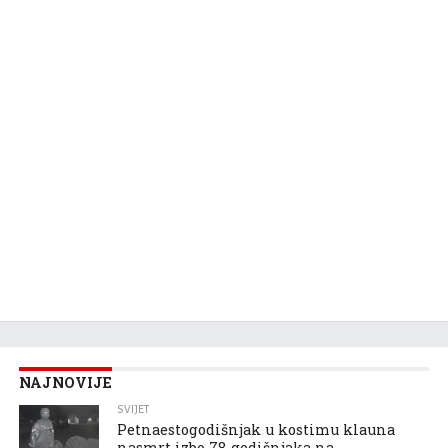
NAJNOVIJE
SVIJET
Petnaestogodišnjak u kostimu klauna
nasmrt izbo 78-godišnjaka na