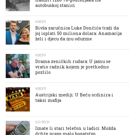
autobuskoj stanici
VIJESTI
Bivša zaručnica Luke Dončića traži da
joj isplati 50 miliona dolara: Anamarija
želi i djecu da mu oduzme
VIJESTI
Drama zeničkih rudara: U jamu se
vratio radnik kojem je prethodno
pozlilo
VIJESTI
Austrijski mediji: U Beču ordinira i
taksi mafija
SCI-TECH
Imate li stari telefon u ladici: Možda
držite pravo malo bogatstvo