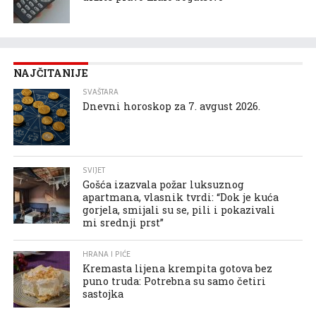
NAJČITANIJE
SVAŠTARA
Dnevni horoskop za 7. avgust 2026.
SVIJET
Gošća izazvala požar luksuznog
apartmana, vlasnik tvrdi: “Dok je kuća
gorjela, smijali su se, pili i pokazivali
mi srednji prst”
HRANA I PIĆE
Kremasta lijena krempita gotova bez
puno truda: Potrebna su samo četiri
sastojka