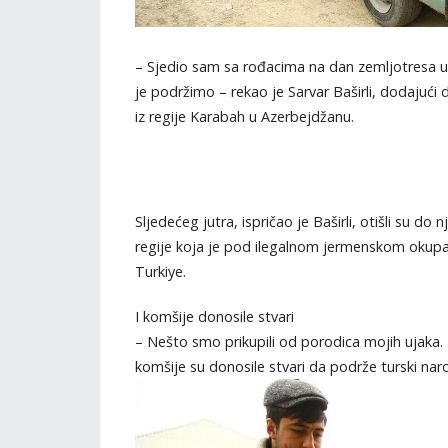
– Sjedio sam sa rođacima na dan zemljotresa u
je podržimo – rekao je Sarvar Baširli, dodajući 
iz regije Karabah u Azerbejdžanu.
Sljedećeg jutra, ispričao je Baširli, otišli su do
regije koja je pod ilegalnom jermenskom okupa
Turkiye.
I komšije donosile stvari
– Nešto smo prikupili od porodica mojih ujaka.
komšije su donosile stvari da podrže turski narod