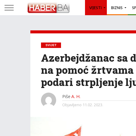
VIJESTI
BIZNIS
S
SVIJET
Azerbejdžanac sa d
na pomoć žrtvama 
podari strpljenje l
Piše
A. H.
Objavljeno
11.02. 2023.