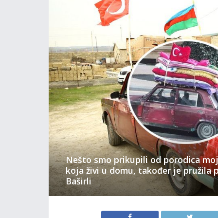
Nešto smo prikupili od porodica moj
koja živi u domu, također je pružila
Baširli