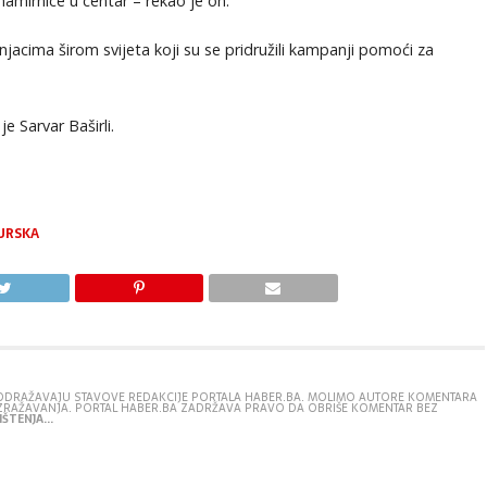
mirnice u centar – rekao je on.
acima širom svijeta koji su se pridružili kampanji pomoći za
e Sarvar Baširli.
URSKA
E ODRAŽAVAJU STAVOVE REDAKCIJE PORTALA HABER.BA. MOLIMO AUTORE KOMENTARA
IZRAŽAVANJA. PORTAL HABER.BA ZADRŽAVA PRAVO DA OBRIŠE KOMENTAR BEZ
ŠTENJA...