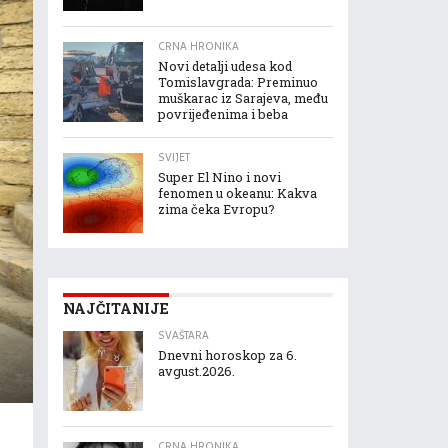
CRNA HRONIKA
Novi detalji udesa kod
Tomislavgrada: Preminuo
muškarac iz Sarajeva, među
povrijeđenima i beba
SVIJET
Super El Nino i novi
fenomen u okeanu: Kakva
zima čeka Evropu?
NAJČITANIJE
SVAŠTARA
Dnevni horoskop za 6.
avgust.2026.
CRNA HRONIKA