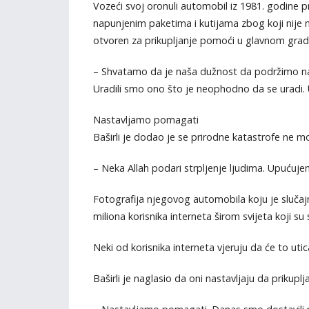
Vozeći svoj oronuli automobil iz 1981. godine 
napunjenim paketima i kutijama zbog koji nije m
otvoren za prikupljanje pomoći u glavnom gra
– Shvatamo da je naša dužnost da podržimo naro
Uradili smo ono što je neophodno da se uradi. Ur
Nastavljamo pomagati
Baširli je dodao je se prirodne katastrofe ne mo
– Neka Allah podari strpljenje ljudima. Upućuj
Fotografija njegovog automobila koju je slučajn
miliona korisnika interneta širom svijeta koji s
Neki od korisnika interneta vjeruju da će to ut
Baširli je naglasio da oni nastavljaju da prikup