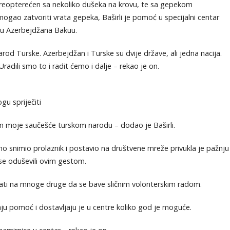
preopterećen sa nekoliko dušeka na krovu, te sa gepekom
ogao zatvoriti vrata gepeka, Baširli je pomoć u specijalni centar
du Azerbejdžana Bakuu.
d Turske. Azerbejdžan i Turske su dvije države, ali jedna nacija.
adili smo to i radit ćemo i dalje – rekao je on.
gu spriječiti
em moje saučešće turskom narodu – dodao je Baširli.
o snimio prolaznik i postavio na društvene mreže privukla je pažnju
u se oduševili ovim gestom.
icati na mnoge druge da se bave sličnim volonterskim radom.
ljaju pomoć i dostavljaju je u centre koliko god je moguće.