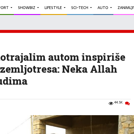
PORT
SHOWBIZ
LIFESTYLE
SCI-TECH
AUTO
ZANIMLJ
otrajalim autom inspiriše
zemljotresa: Neka Allah
judima
44.5K