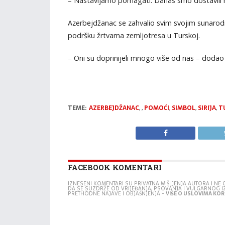
– Nastavljamo pomagati. Danas smo dostavili na
Azerbejdžanac se zahvalio svim svojim sunarodnj
podršku žrtvama zemljotresa u Turskoj.
– Oni su doprinijeli mnogo više od nas – dodao j
TEME:
AZERBEJDŽANAC
,
,
POMOĆI
,
SIMBOL
,
SIRIJA
,
T
FACEBOOK KOMENTARI
IZNESENI KOMENTARI SU PRIVATNA MIŠLJENJA AUTORA I N
DA SE SUZDRŽE OD VRIJEĐANJA, PSOVANJA I VULGARNOG 
PRETHODNE NAJAVE I OBJAŠNJENJA -
VIŠE O USLOVIMA KORI