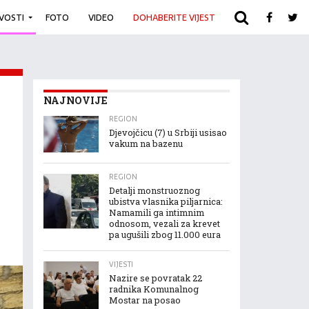
IVOSTI
FOTO
VIDEO
DOHABERITE VIJEST
ARHIVA
NAJNOVIJE
REGION
Djevojčicu (7) u Srbiji usisao
vakum na bazenu
REGION
Detalji monstruoznog
ubistva vlasnika piljarnica:
Namamili ga intimnim
odnosom, vezali za krevet
pa ugušili zbog 11.000 eura
VIJESTI
Nazire se povratak 22
radnika Komunalnog
Mostar na posao