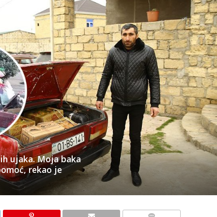
ih ujaka. Moja baka
 pomoć, rekao je