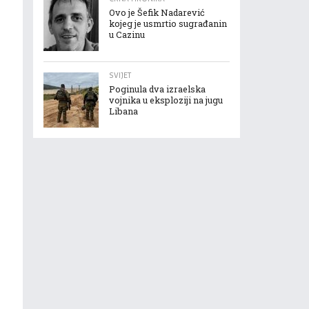
Ovo je Šefik Nadarević
kojeg je usmrtio sugrađanin
u Cazinu
SVIJET
Poginula dva izraelska
vojnika u eksploziji na jugu
Libana