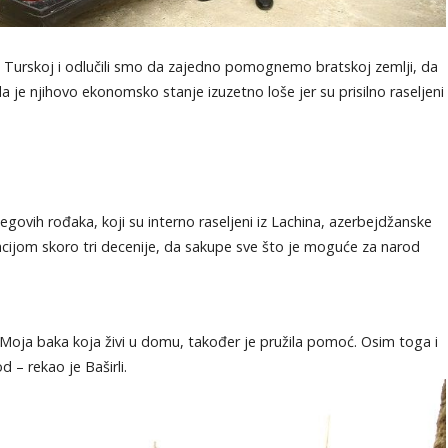
 Turskoj i odlučili smo da zajedno pomognemo bratskoj zemlji, da
da je njihovo ekonomsko stanje izuzetno loše jer su prisilno raseljeni
 njegovih rođaka, koji su interno raseljeni iz Lachina, azerbejdžanske
cijom skoro tri decenije, da sakupe sve što je moguće za narod
 Moja baka koja živi u domu, također je pružila pomoć. Osim toga i
 – rekao je Baširli.