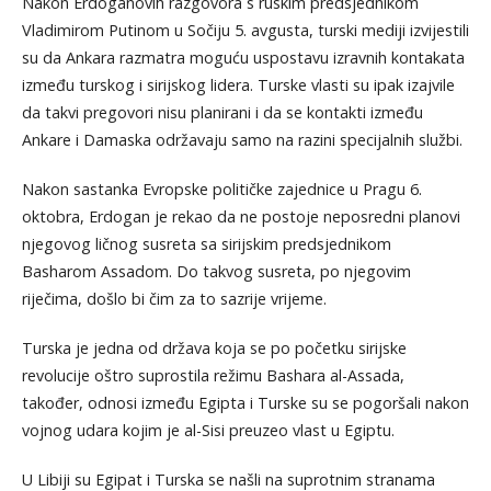
Nakon Erdoganovih razgovora s ruskim predsjednikom
Vladimirom Putinom u Sočiju 5. avgusta, turski mediji izvijestili
su da Ankara razmatra moguću uspostavu izravnih kontakata
između turskog i sirijskog lidera. Turske vlasti su ipak izajvile
da takvi pregovori nisu planirani i da se kontakti između
Ankare i Damaska ​​održavaju samo na razini specijalnih službi.
Nakon sastanka Evropske političke zajednice u Pragu 6.
oktobra, Erdogan je rekao da ne postoje neposredni planovi
njegovog ličnog susreta sa sirijskim predsjednikom
Basharom Assadom. Do takvog susreta, po njegovim
riječima, došlo bi čim za to sazrije vrijeme.
Turska je jedna od država koja se po početku sirijske
revolucije oštro suprostila režimu Bashara al-Assada,
također, odnosi između Egipta i Turske su se pogoršali nakon
vojnog udara kojim je al-Sisi preuzeo vlast u Egiptu.
U Libiji su Egipat i Turska se našli na suprotnim stranama