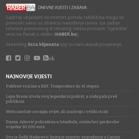
Sadržaji objavljeni na internet portalu HABER.ba mogu se
prenositi samo uz obavezu navođenja izvora. Iza zadnje
rečenice prenesenog ili citiranog teksta postaviti "hyperlink"
vezu na članak u obliku (
HABER.ba
).
Marketing
lista klijenata
koji su nam ukazali povjerenje.
ok
NAJNOVIJE VIJESTI
Paklene vrućine u BiH: Temperature do 41 stepen
Lepa Brena izvela svoj legendarni pokret, a onda pala pred
publikom
Meta naočale osvajaju svijet, ali izazivaju i veliki strah
Emina Jahović pokradena u Istanbulu, ostala bez garderobe
vrijedne 50.000 eura
Ovo je Šefik Nadarević kojeg je usmrtio sugrađanin u Cazinu