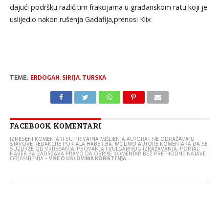
dajući podršku različitim frakcijama u građanskom ratu koji je
uslijedio nakon rušenja Gadafija,prenosi Klix
TEME:
ERDOGAN
,
SIRIJA
,
TURSKA
FACEBOOK KOMENTARI
IZNESENI KOMENTARI SU PRIVATNA MIŠLJENJA AUTORA I NE ODRAŽAVAJU
STAVOVE REDAKCIJE PORTALA HABER.BA. MOLIMO AUTORE KOMENTARA DA SE
SUZDRŽE OD VRIJEĐANJA, PSOVANJA I VULGARNOG IZRAŽAVANJA. PORTAL
HABER.BA ZADRŽAVA PRAVO DA OBRIŠE KOMENTAR BEZ PRETHODNE NAJAVE I
OBJAŠNJENJA -
VIŠE O USLOVIMA KORIŠTENJA...