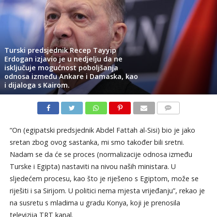
Turski predsjednik Recep Tayyip
Erdogan izjavio je u nedjelju da ne
isključuje mogućnost poboljšanja
odnosa između Ankare i Damaska, kao
i dijaloga s Kairom.
KOMENTARI
“On (egipatski predsjednik Abdel Fattah al-Sisi) bio je jako
sretan zbog ovog sastanka, mi smo također bili sretni.
Nadam se da će se proces (normalizacije odnosa između
Turske i Egipta) nastaviti na nivou naših ministara. U
sljedećem procesu, kao što je riješeno s Egiptom, može se
riješiti i sa Sirijom. U politici nema mjesta vrijeđanju”, rekao je
na susretu s mladima u gradu Konya, koji je prenosila
televizija TRT kanal.