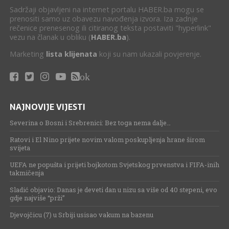
Sadržaji objavljeni na internet portalu HABER.ba mogu se
prenositi samo uz obavezu navođenja izvora. Iza zadnje
rečenice prenesenog ili citiranog teksta postaviti "hyperlink"
vezu na članak u obliku (
HABER.ba
).
Marketing
lista klijenata
koji su nam ukazali povjerenje.
ok
NAJNOVIJE VIJESTI
Severina o Bosni i Srebrenici: Bez toga nema dalje…
Ratovi i El Nino prijete novim valom poskupljenja hrane širom
svijeta
UEFA ne popušta i prijeti bojkotom Svjetskog prvenstva i FIFA-inih
takmičenja
Sladić objavio: Danas je deveti dan u nizu sa više od 40 stepeni, evo
gdje najviše “prži”
Djevojčicu (7) u Srbiji usisao vakum na bazenu