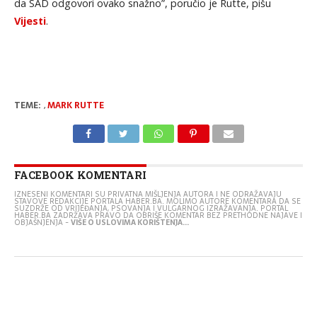
da SAD odgovori ovako snažno”, poručio je Rutte, pišu
Vijesti
.
TEME:
,
MARK RUTTE
FACEBOOK KOMENTARI
IZNESENI KOMENTARI SU PRIVATNA MIŠLJENJA AUTORA I NE ODRAŽAVAJU
STAVOVE REDAKCIJE PORTALA HABER.BA. MOLIMO AUTORE KOMENTARA DA SE
SUZDRŽE OD VRIJEĐANJA, PSOVANJA I VULGARNOG IZRAŽAVANJA. PORTAL
HABER.BA ZADRŽAVA PRAVO DA OBRIŠE KOMENTAR BEZ PRETHODNE NAJAVE I
OBJAŠNJENJA -
VIŠE O USLOVIMA KORIŠTENJA...