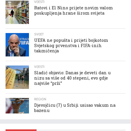
VIJESTI
Ratovi i El Nino prijete novim valom
poskupljenja hrane širom svijeta
SVIJET
UEFA ne popušta i prijeti bojkotom
Svjetskog prvenstva i FIFA-inih
takmičenja
VIJESTI
Sladić objavio: Danas je deveti dan u
nizu sa više od 40 stepeni, evo gdje
najviše “prži”
REGION
Djevojčicu (7) u Srbiji usisao vakum na
bazenu