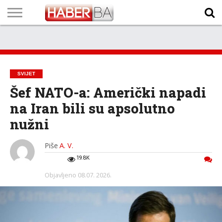
VIJESTI
BIZNIS
SPORT
SHOWBIZ
LIFESTYLE
SCI-
AUTO
ZANIMLJIVOSTI
FOTO
VIDEO
TV
VREMENSKA
STANJE NA
KURSNA
O
MARKETING
IMPRESSUM
KONTAKT
TECH
PROGRAM
PROGNOZA
PUTEVIMA
LISTA
NAMA
SVIJET
Šef NATO-a: Američki napadi
na Iran bili su apsolutno
nužni
Piše
A. V.
19.8K
Objavljeno
08.07. 2026.