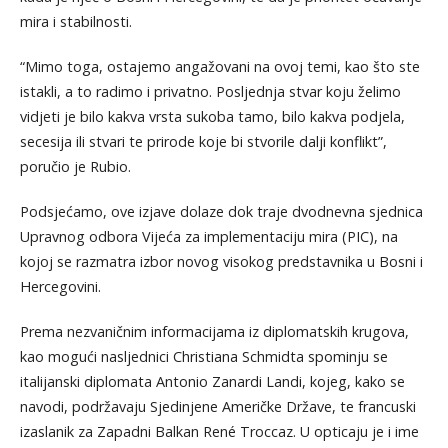
mira i stabilnosti.
“Mimo toga, ostajemo angažovani na ovoj temi, kao što ste
istakli, a to radimo i privatno. Posljednja stvar koju želimo
vidjeti je bilo kakva vrsta sukoba tamo, bilo kakva podjela,
secesija ili stvari te prirode koje bi stvorile dalji konflikt”,
poručio je Rubio.
Podsjećamo, ove izjave dolaze dok traje dvodnevna sjednica
Upravnog odbora Vijeća za implementaciju mira (PIC), na
kojoj se razmatra izbor novog visokog predstavnika u Bosni i
Hercegovini.
Prema nezvaničnim informacijama iz diplomatskih krugova,
kao mogući nasljednici Christiana Schmidta spominju se
italijanski diplomata Antonio Zanardi Landi, kojeg, kako se
navodi, podržavaju Sjedinjene Američke Države, te francuski
izaslanik za Zapadni Balkan René Troccaz. U opticaju je i ime