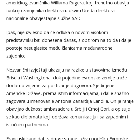
američkog zvaničnika Williama Rugera, koji trenutno obavlja
funkciju zamjenika direktora u okviru Ureda direktora
nacionalne obavještajne službe SAD.
Ipak, nije izvjesno da će odluka o novom visokom
predstavniku biti donesena danas, s obzirom na to da i dalje
postoje nesuglasice među članicama međunarodne
zajednice.
Nezvanični izvještaji ukazuju na razlike u stavovima između
Brisela i Washingtona, dok pojedine evropske zemlje traže
dodatno vrijeme za postizanje dogovora. Sjedinjene
Američke Države, prema istim informacijama, i dalje snažno
zagovaraju imenovanje Antonia Zanardija Landija. On je ranije
obavljao dužnost ambasadora u Srbiji i Crnoj Gori, a opisuje
se kao diplomata koji održava komunikaciju i sa zapadnim i
istočnim partnerima.
Francuski kandidat, s druge strane, uživa podršku Evropske