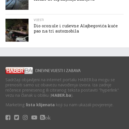
VIJESTI
Dio oronule i ruševne Alajbegovića kuće
pao na tri automobila
Sadržaji objavljeni na internet portalu HABER.ba mogu se
prenositi samo uz obavezu navođenja izvora. Iza zadnje
rečenice prenesenog ili citiranog teksta postaviti "hyperlink"
vezu na članak u obliku (
HABER.ba
).
Marketing
lista klijenata
koji su nam ukazali povjerenje.
ok