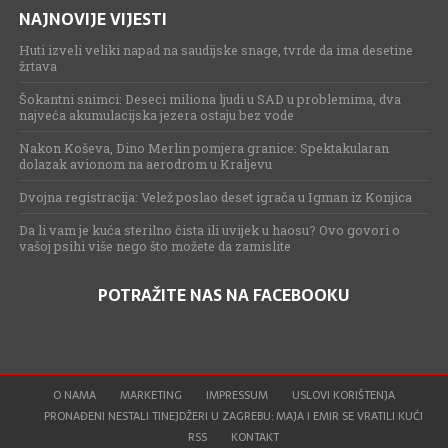
NAJNOVIJE VIJESTI
Huti izveli veliki napad na saudijske snage, tvrde da ima desetine
žrtava
Šokantni snimci: Deseci miliona ljudi u SAD u problemima, dva
najveća akumulacijska jezera ostaju bez vode
Nakon Koševa, Dino Merlin pomjera granice: Spektakularan
dolazak avionom na aerodrom u Kraljevu
Dvojna registracija: Velež poslao deset igrača u Igman iz Konjica
Da li vam je kuća sterilno čista ili uvijek u haosu? Ovo govori o
vašoj psihi više nego što možete da zamislite
POTRAŽITE NAS NA FACEBOOKU
O NAMA
MARKETING
IMPRESSUM
USLOVI KORIŠTENJA
PRONAĐENI NESTALI TINEJDŽERI U ZAGREBU: MAJA I EMIR SE VRATILI KUĆI
RSS
KONTAKT