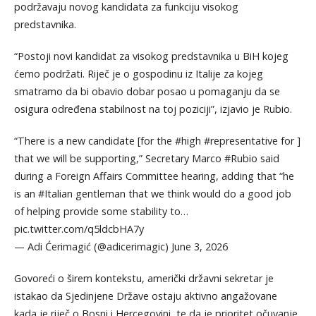
podržavaju novog kandidata za funkciju visokog
predstavnika.
“Postoji novi kandidat za visokog predstavnika u BiH kojeg
ćemo podržati. Riječ je o gospodinu iz Italije za kojeg
smatramo da bi obavio dobar posao u pomaganju da se
osigura određena stabilnost na toj poziciji”, izjavio je Rubio.
“There is a new candidate [for the #high #representative for ]
that we will be supporting,” Secretary Marco #Rubio said
during a Foreign Affairs Committee hearing, adding that “he
is an #Italian gentleman that we think would do a good job
of helping provide some stability to…
pic.twitter.com/q5ldcbHA7y
— Adi Ćerimagić (@adicerimagic) June 3, 2026
Govoreći o širem kontekstu, američki državni sekretar je
istakao da Sjedinjene Države ostaju aktivno angažovane
kada je riječ o Bosni i Hercegovini, te da je prioritet očuvanje