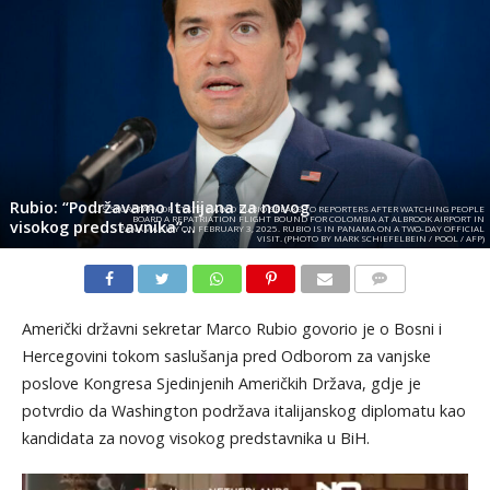
Rubio: “Podržavamo Italijana za novog
US SECRETARY OF STATE MARCO RUBIO SPEAKS TO REPORTERS AFTER WATCHING PEOPLE
BOARD A REPATRIATION FLIGHT BOUND FOR COLOMBIA AT ALBROOK AIRPORT IN
visokog predstavnika”…
PANAMA CITY ON FEBRUARY 3, 2025. RUBIO IS IN PANAMA ON A TWO-DAY OFFICIAL
VISIT. (PHOTO BY MARK SCHIEFELBEIN / POOL / AFP)
KOMENTARI
Američki državni sekretar Marco Rubio govorio je o Bosni i
Hercegovini tokom saslušanja pred Odborom za vanjske
poslove Kongresa Sjedinjenih Američkih Država, gdje je
potvrdio da Washington podržava italijanskog diplomatu kao
kandidata za novog visokog predstavnika u BiH.