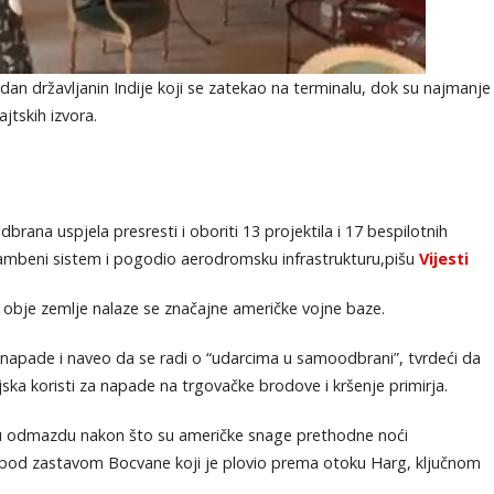
n državljanin Indije koji se zatekao na terminalu, dok su najmanje
jtskih izvora.
brana uspjela presresti i oboriti 13 projektila i 17 bespilotnih
brambeni sistem i pogodio aerodromsku infrastrukturu,pišu
Vijesti
u obje zemlje nalaze se značajne američke vojne baze.
e napade i naveo da se radi o “udarcima u samoodbrani”, tvrdeći da
ojska koristi za napade na trgovačke brodove i kršenje primirja.
tnu odmazdu nakon što su američke snage prethodne noći
r pod zastavom Bocvane koji je plovio prema otoku Harg, ključnom