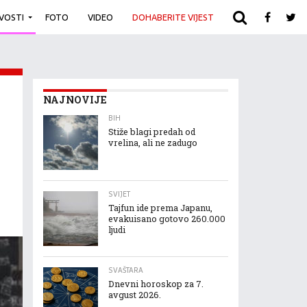
IVOSTI
FOTO
VIDEO
DOHABERITE VIJEST
ARHIVA
NAJNOVIJE
BIH
Stiže blagi predah od
vrelina, ali ne zadugo
SVIJET
Tajfun ide prema Japanu,
evakuisano gotovo 260.000
ljudi
SVAŠTARA
Dnevni horoskop za 7.
avgust 2026.