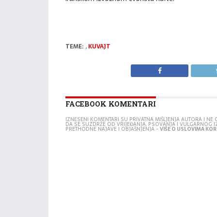
TEME:
,
KUVAJT
FACEBOOK KOMENTARI
IZNESENI KOMENTARI SU PRIVATNA MIŠLJENJA AUTORA I N
DA SE SUZDRŽE OD VRIJEĐANJA, PSOVANJA I VULGARNOG 
PRETHODNE NAJAVE I OBJAŠNJENJA -
VIŠE O USLOVIMA KORI