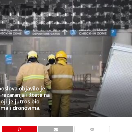
oslova objavilo je
razaranja i štete na
i je jutros bio
ama i dronovima.