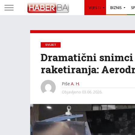
VIJESTI
BIZNIS
S
SVIJET
Dramatični snimci
raketiranja: Aerod
Piše
A. H.
Objavljeno
03.06. 2026.