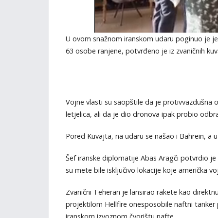
U ovom snažnom iranskom udaru poginuo je jeda
63 osobe ranjene, potvrđeno je iz zvaničnih kuva
Vojne vlasti su saopštile da je protivvazdušna od
letjelica, ali da je dio dronova ipak probio od
Pored Kuvajta, na udaru se našao i Bahrein, a 
Šef iranske diplomatije Abas Aragči potvrdio j
su mete bile isključivo lokacije koje američka v
Zvanični Teheran je lansirao rakete kao direk
projektilom Hellfire onesposobile naftni tanke
iranskom izvoznom čvorištu nafte.