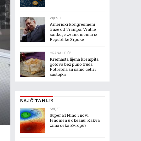
VIJESTI
Američki kongresmeni
traže od Trampa: Vratite
sankcije zvaničnicima iz
Republike Srpske
HRANA I PIĆE
Kremasta lijena krempita
gotova bez puno truda:
Potrebna su samo četiri
sastojka
NAJČITANIJE
SVIJET
Super El Nino i novi
fenomen u okeanu: Kakva
zima čeka Evropu?