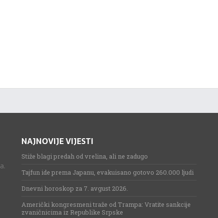
NAJNOVIJE VIJESTI
Stiže blagi predah od vrelina, ali ne zadugo
a.
Tajfun ide prema Japanu, evakuisano gotovo 260.000 ljudi
Dnevni horoskop za 7. avgust 2026.
Američki kongresmeni traže od Trampa: Vratite sankcije
zvaničnicima iz Republike Srpske