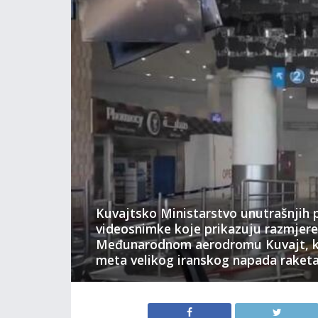
Kuvajtsko Ministarstvo unutrašnjih p
videosnimke koje prikazuju razmjere 
Međunarodnom aerodromu Kuvajt, koj
meta velikog iranskog napada raket