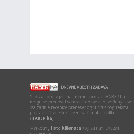
Sadržaji objavljeni na internet portalu HABER.ba
mogu se prenositi samo uz obavezu navođenja izvor
Iza zadnje rečenice prenesenog ili citiranog teksta
postaviti "hyperlink" vezu na članak u obliku
(
HABER.ba
).
Marketing
lista klijenata
koji su nam ukazali
povjerenje.