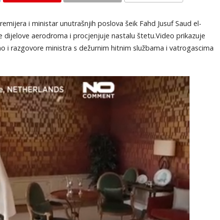
KOMENTARI
emijera i ministar unutrašnjih poslova šeik Fahd Jusuf Saud el-
e dijelove aerodroma i procjenjuje nastalu štetu.Video prikazuje
ao i razgovore ministra s dežurnim hitnim službama i vatrogascima