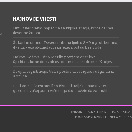
NAJNOVIJE VIJESTI
Huti izveli veliki napad na saudijske snage, tvrde da ima
desetine žrtava
a.
Šokantni snimci: Deseci miliona ljudi u SAD u problemima,
dva najveća akumulacijska jezera ostaju bez vode
Nakon Koševa, Dino Merlin pomjera granice:
Spektakularan dolazak avionom na aerodrom u Kraljevu
Dvojna registracija: Velež poslao deset igrača u Igman iz
Konjica
Da li vam je kuća sterilno čista ili uvijek u haosu? Ovo
govori o vašoj psihi više nego što možete da zamislite
O NAMA
MARKETING
IMPRESSUM
PRONAĐENI NESTALI TINEJDŽERI U ZAG