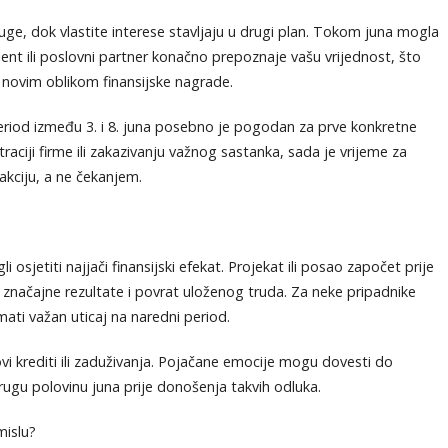
ge, dok vlastite interese stavljaju u drugi plan. Tokom juna mogla
ijent ili poslovni partner konačno prepoznaje vašu vrijednost, što
 novim oblikom finansijske nagrade.
period između 3. i 8. juna posebno je pogodan za prve konkretne
traciji firme ili zakazivanju važnog sastanka, sada je vrijeme za
 akciju, a ne čekanjem.
i osjetiti najjači finansijski efekat. Projekat ili posao započet prije
značajne rezultate i povrat uloženog truda. Za neke pripadnike
ati važan uticaj na naredni period.
vi krediti ili zaduživanja. Pojačane emocije mogu dovesti do
drugu polovinu juna prije donošenja takvih odluka.
mislu?