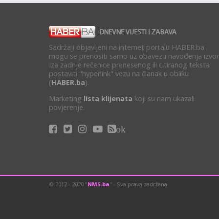
Sadržaji objavljeni na internet portalu HABER.ba
mogu se prenositi samo uz obavezu navođenja izvor
Iza zadnje rečenice prenesenog ili citiranog teksta
postaviti "hyperlink" vezu na članak u obliku
(
HABER.ba
).
Marketing
lista klijenata
koji su nam ukazali
povjerenje.
ok
© 2012 - 2020 "
NMS.ba
" - Sva prava zadržana.