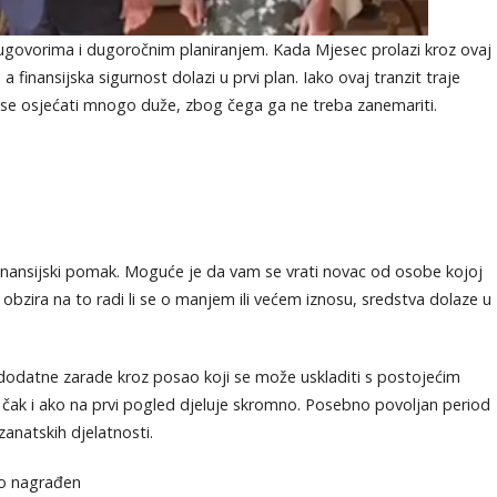
ugovorima i dugoročnim planiranjem. Kada Mjesec prolazi kroz ovaj
a finansijska sigurnost dolazi u prvi plan. Iako ovaj tranzit traje
se osjećati mnogo duže, zbog čega ga ne treba zanemariti.
 finansijski pomak. Moguće je da vam se vrati novac od osobe kojoj
obzira na to radi li se o manjem ili većem iznosu, sredstva dolaze u
datne zarade kroz posao koji se može uskladiti s postojećim
k i ako na prvi pogled djeluje skromno. Posebno povoljan period
zanatskih djelatnosti.
no nagrađen