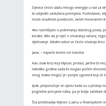
Djevice često ulažu mnogo energije u rad za dru
bi uslijediti zaslužena promjena. Poslodavac, kl
može rezultirati povišicom, većim honorarom ili
Ako razmišljate o pokretanju vlastitog posla, 
korake. Bilo da je riječ o otvaranju računa, regis
djelovanje. Idealni uslovi se često stvaraju kroz
Jarac – najveće koristi od tranzita
Kao znak kroz koji Mjesec prolazi, Jarčevi bi mogl
nekoliko godina sada bi mogao početi donositi 
ovog znaka moguć je i potpis ugovora koji će im
Ipak, preporučuje se oprez kada su u pitanju no
pogrešne procjene rizika, pa je bolje sačekati 
Šta predstavlja Mjesec u Jarcu u finansijskom s