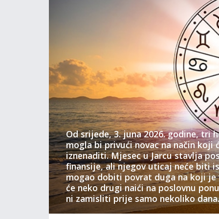
Od srijede, 3. juna 2026. godine, tri
mogla bi privući novac na način koji 
iznenaditi. Mjesec u Jarcu stavlja p
finansije, ali njegov uticaj neće biti i
mogao dobiti povrat duga na koji je 
će neko drugi naići na poslovnu pon
ni zamisliti prije samo nekoliko dana