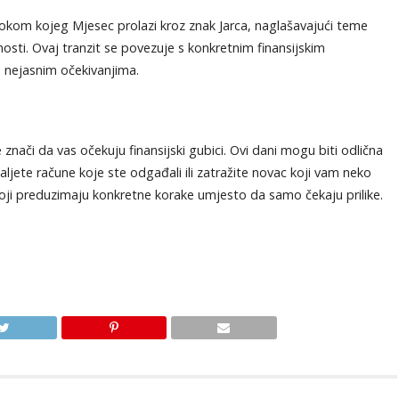
okom kojeg Mjesec prolazi kroz znak Jarca, naglašavajući teme
lnosti. Ovaj tranzit se povezuje s konkretnim finansijskim
s nejasnim očekivanjima.
 znači da vas očekuju finansijski gubici. Ovi dani mogu biti odlična
aljete račune koje ste odgađali ili zatražite novac koji vam neko
oji preduzimaju konkretne korake umjesto da samo čekaju prilike.