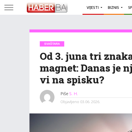
VIJESTI
BIZNIS
S
SVAŠTARA
Od 3. juna tri znak
magnet: Danas je nj
vi na spisku?
Piše
S. H.
Objavljeno
03.06. 2026.