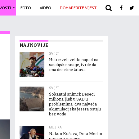
IVOSTI
FOTO
VIDEO
DOHABERITE VIJEST
ARHIVA
NAJNOVIJE
SVIJET
Huti izveli veliki napad na
saudijske snage, tvrde da
ima desetine žrtava
SVIJET
Šokantni snimci: Deseci
miliona ljudi u SAD u
problemima, dva najveća
akumulacijska jezera ostaju
bez vode
MUZIKA
Nakon Koševa, Dino Merlin
pomjera granice: