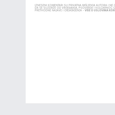
IZNESENI KOMENTARI SU PRIVATNA MIŠLJENJA AUTORA I N
DA SE SUZDRŽE OD VRIJEĐANJA, PSOVANJA I VULGARNOG 
PRETHODNE NAJAVE I OBJAŠNJENJA -
VIŠE O USLOVIMA KORI