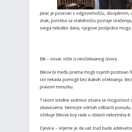
Jarac je povezan s odgovornošću, disciplinom, 
znak, potreba za stabilnošću postaje izraženija, 
svega nekoliko dana, njegove posljedice mogu 
Bik – novac stiže iz neočekivanog izvora
Bikovi bi među prvima mogli osjetiti pozitivan
ste nekada pomogli bez ikakvih očekivanja. Bez 
pravom trenutku.
Tokom sredine sedmice otvara se mogućnost do
obavezama. Nemojte odmah odbaciti ponudu, ča
očekuje Bikove koji rade u oblasti nekretnina ili 
Djevica – vrijeme je da vaš trud bude adekvat