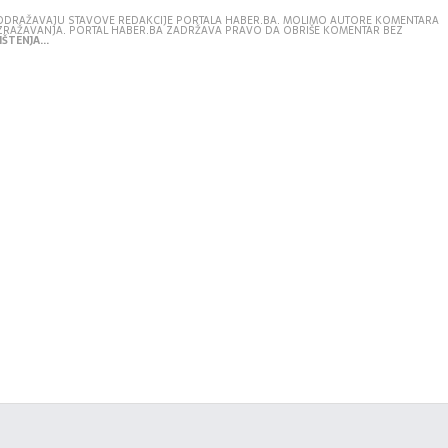
E ODRAŽAVAJU STAVOVE REDAKCIJE PORTALA HABER.BA. MOLIMO AUTORE KOMENTARA
IZRAŽAVANJA. PORTAL HABER.BA ZADRŽAVA PRAVO DA OBRIŠE KOMENTAR BEZ
ŠTENJA...