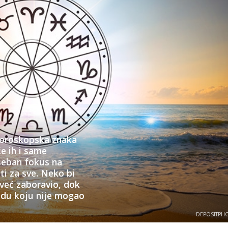
 horoskopska znaka
će ih i same
oseban fokus na
sti za sve. Neko bi
već zaboravio, dok
udu koju nije mogao
.
DEPOSITPH