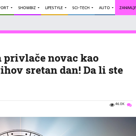
PORT
SHOWBIZ
LIFESTYLE
SCI-TECH
AUTO
ZANIMLJ
a privlače novac kao
ihov sretan dan! Da li ste
46.0K