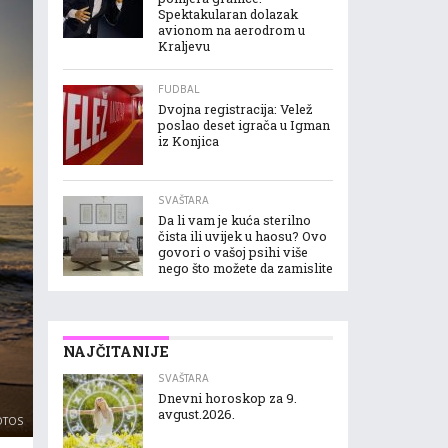
Spektakularan dolazak
avionom na aerodrom u
Kraljevu
FUDBAL
Dvojna registracija: Velež
poslao deset igrača u Igman
iz Konjica
SVAŠTARA
Da li vam je kuća sterilno
čista ili uvijek u haosu? Ovo
govori o vašoj psihi više
nego što možete da zamislite
NAJČITANIJE
SVAŠTARA
Dnevni horoskop za 9.
avgust.2026.
OTOS