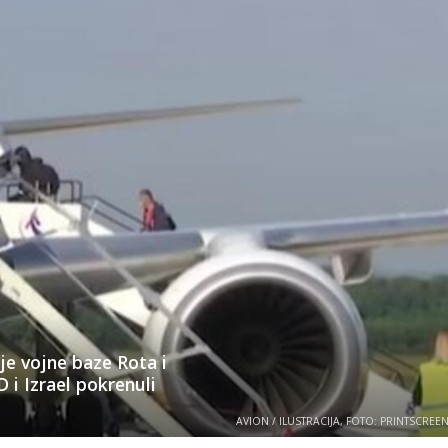
je vojne baze Rota i
i Izrael pokrenuli
AVION / ILUSTRACIJA, FOTO: PRINTSCREE