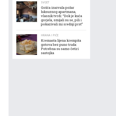
SVIJET
Gošća izazvala požar
luksuznog apartmana,
vlasnik tvrdi: “Dok je kuća
gorjela, smijali su se, pili i
pokazivali mi srednji prst”
HRANA I PIĆE
Kremasta lijena krempita
gotova bez puno truda:
Potrebna su samo četiri
sastojka