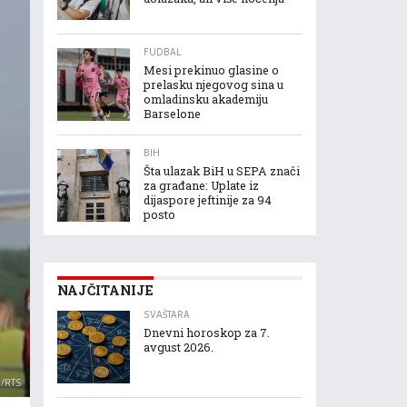
FUDBAL
Mesi prekinuo glasine o
prelasku njegovog sina u
omladinsku akademiju
Barselone
BIH
Šta ulazak BiH u SEPA znači
za građane: Uplate iz
dijaspore jeftinije za 94
posto
NAJČITANIJE
SVAŠTARA
Dnevni horoskop za 7.
avgust 2026.
N/RTS