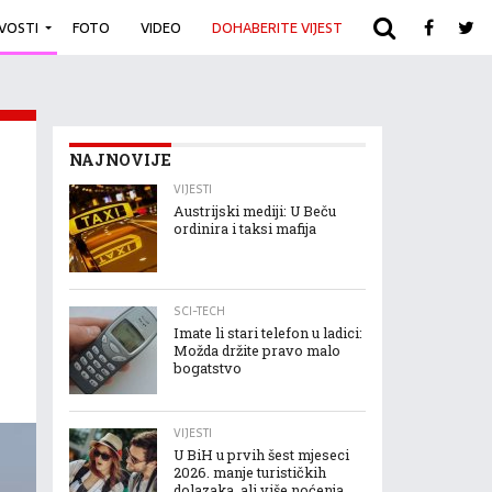
IVOSTI
FOTO
VIDEO
DOHABERITE VIJEST
ARHIVA
NAJNOVIJE
VIJESTI
Austrijski mediji: U Beču
ordinira i taksi mafija
SCI-TECH
Imate li stari telefon u ladici:
Možda držite pravo malo
bogatstvo
VIJESTI
U BiH u prvih šest mjeseci
2026. manje turističkih
dolazaka, ali više noćenja