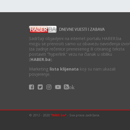
Sadržaji objavljeni na internet portalu HABER.ba
mogu se prenositi samo uz obavezu navođenja izvor
Iza zadnje rečenice prenesenog ili citiranog teksta
postaviti "hyperlink" vezu na članak u obliku
(
HABER.ba
).
Marketing
lista klijenata
koji su nam ukazali
povjerenje.
ok
© 2012 - 2020 "
NMS.ba
" - Sva prava zadržana.