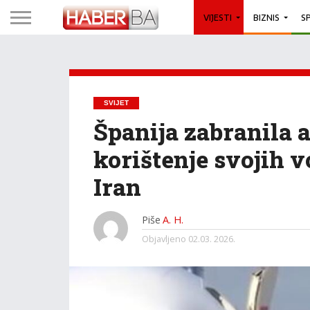
VIJESTI
BIZNIS
S
SVIJET
Španija zabranila
korištenje svojih 
Iran
Piše
A. H.
Objavljeno
02.03. 2026.