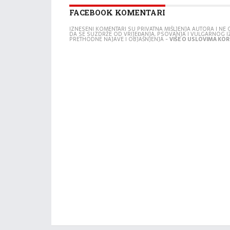
FACEBOOK KOMENTARI
IZNESENI KOMENTARI SU PRIVATNA MIŠLJENJA AUTORA I N
DA SE SUZDRŽE OD VRIJEĐANJA, PSOVANJA I VULGARNOG 
PRETHODNE NAJAVE I OBJAŠNJENJA -
VIŠE O USLOVIMA KORI