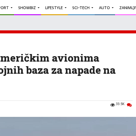
PORT
SHOWBIZ
LIFESTYLE
SCI-TECH
AUTO
ZANIMLJ
 američkim avionima
vojnih baza za napade na
33.5K