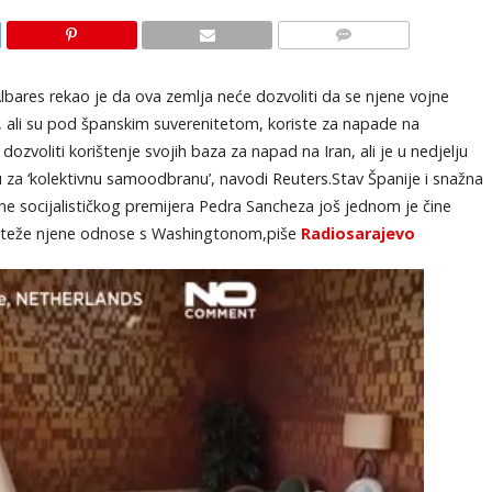
KOMENTARI
lbares rekao je da ova zemlja neće dozvoliti da se njene vojne
a, ali su pod španskim suverenitetom, koriste za napade na
dozvoliti korištenje svojih baza za napad na Iran, ali je u nedjelju
 za ‘kolektivnu samoodbranu’, navodi Reuters.Stav Španije i snažna
ane socijalističkog premijera Pedra Sancheza još jednom je čine
 zateže njene odnose s Washingtonom,piše
Radiosarajevo