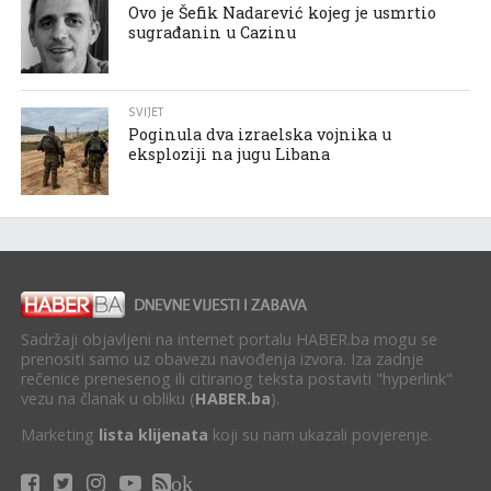
Ovo je Šefik Nadarević kojeg je usmrtio
sugrađanin u Cazinu
SVIJET
Poginula dva izraelska vojnika u
eksploziji na jugu Libana
Sadržaji objavljeni na internet portalu HABER.ba mogu se
prenositi samo uz obavezu navođenja izvora. Iza zadnje
rečenice prenesenog ili citiranog teksta postaviti "hyperlink"
vezu na članak u obliku (
HABER.ba
).
Marketing
lista klijenata
koji su nam ukazali povjerenje.
ok