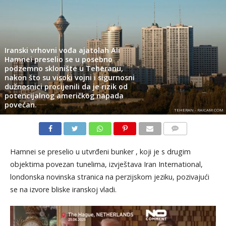
Iranski vrhovni vođa ajatolah Ali
Hamnei preselio se u posebno
podzemno sklonište u Teheranu,
nakon što su visoki vojni i sigurnosni
dužnosnici procijenili da je rizik od
potencijalnog američkog napada
povećan.
TEHERAN - RAICAM.COM
KOMENTARI
Hamnei se preselio u utvrđeni bunker , koji je s drugim
objektima povezan tunelima, izvještava Iran International,
londonska novinska stranica na perzijskom jeziku, pozivajući
se na izvore bliske iranskoj vladi.