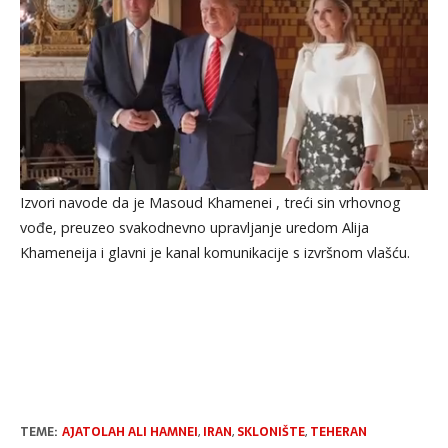
Izvori navode da je Masoud Khamenei , treći sin vrhovnog
vođe, preuzeo svakodnevno upravljanje uredom Alija
Khameneija i glavni je kanal komunikacije s izvršnom vlašću.
TEME:
AJATOLAH ALI HAMNEI
,
IRAN
,
SKLONIŠTE
,
TEHERAN