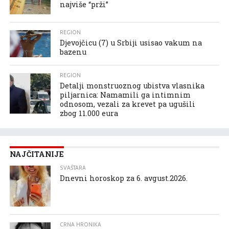
najviše “prži”
REGION
Djevojčicu (7) u Srbiji usisao vakum na
bazenu
REGION
Detalji monstruoznog ubistva vlasnika
piljarnica: Namamili ga intimnim
odnosom, vezali za krevet pa ugušili
zbog 11.000 eura
NAJČITANIJE
SVAŠTARA
Dnevni horoskop za 6. avgust.2026.
CRNA HRONIKA