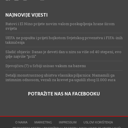
NAJNOVIJE VIJESTI
Ratovi i El Nino prijete novim valom poskupljenja hrane širom
svijeta
UEFA ne popušta i prijeti bojkotom Svjetskog prvenstva i FIFA-inih
takmičenja
Sladić objavio: Danas je deveti dan u nizu sa više od 40 stepeni, evo
gdje najviše “prži”
Djevojčicu (7) u Srbiji usisao vakum na bazenu
Detalji monstruoznog ubistva vlasnika piljarnica: Namamili ga
intimnim odnosom, vezali za krevet pa ugušili zbog 11.000 eura
POTRAŽITE NAS NA FACEBOOKU
O NAMA
MARKETING
IMPRESSUM
USLOVI KORIŠTENJA