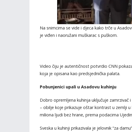
Na snimcima se vide i djeca kako trče u Asadov
je viđen i naoružani muškarac s puškom.
Video čiju je autentičnost potvrdio CNN pokazao
koja je opisana kao predsjednička palata.
Pobunjenici upali u Asadovu kuhinju
Dobro opremljena kuhinja uključuje zamrzivač i 
– obilje koje prikazuje oštar kontrast u zemlji u
miliona ljudi bez hrane, prema podacima Ujedinj
Sveska u kuhinji prikazivala je jelovnik “za damu”