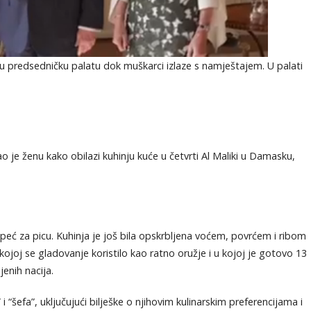
u predsedničku palatu dok muškarci izlaze s namještajem. U palati
 je ženu kako obilazi kuhinju kuće u četvrti Al Maliki u Damasku,
peć za picu. Kuhinja je još bila opskrbljena voćem, povrćem i ribom
 kojoj se gladovanje koristilo kao ratno oružje i u kojoj je gotovo 13
enih nacija.
 i “šefa”, uključujući bilješke o njihovim kulinarskim preferencijama i