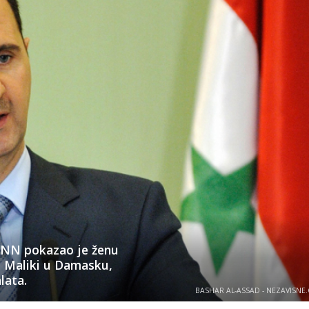
 CNN pokazao je ženu
Al Maliki u Damasku,
lata.
BASHAR AL-ASSAD - NEZAVISNE