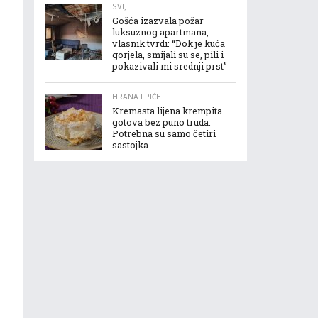
SVIJET
Gošća izazvala požar
luksuznog apartmana,
vlasnik tvrdi: “Dok je kuća
gorjela, smijali su se, pili i
pokazivali mi srednji prst”
HRANA I PIĆE
Kremasta lijena krempita
gotova bez puno truda:
Potrebna su samo četiri
sastojka