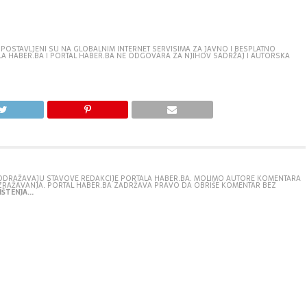
 POSTAVLJENI SU NA GLOBALNIM INTERNET SERVISIMA ZA JAVNO I BESPLATNO
TALA HABER.BA I PORTAL HABER.BA NE ODGOVARA ZA NJIHOV SADRŽAJ I AUTORSKA
E ODRAŽAVAJU STAVOVE REDAKCIJE PORTALA HABER.BA. MOLIMO AUTORE KOMENTARA
IZRAŽAVANJA. PORTAL HABER.BA ZADRŽAVA PRAVO DA OBRIŠE KOMENTAR BEZ
ŠTENJA...