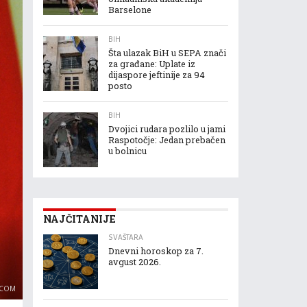
Barselone
BIH
Šta ulazak BiH u SEPA znači
za građane: Uplate iz
dijaspore jeftinije za 94
posto
BIH
Dvojici rudara pozlilo u jami
Raspotočje: Jedan prebačen
u bolnicu
NAJČITANIJE
SVAŠTARA
Dnevni horoskop za 7.
avgust 2026.
.COM