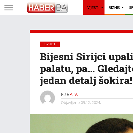
VIJESTI
BIZNIS
S
SVIJET
Bijesni Sirijci upa
palatu, pa… Gledajt
jedan detalj šokira!
Piše
A. V.
Objavljeno
09.12. 2024.