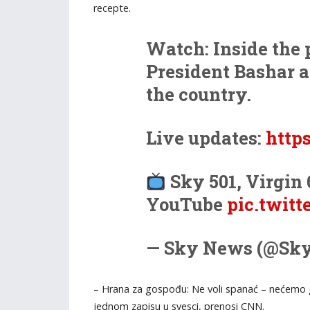
recepte.
Watch: Inside the 
President Bashar a
the country.
Live updates:
http
Sky 501, Virgin 
YouTube
pic.twit
— Sky News (@Sk
– Hrana za gospođu: Ne voli spanać – nećemo ga 
jednom zapisu u svesci, prenosi CNN.