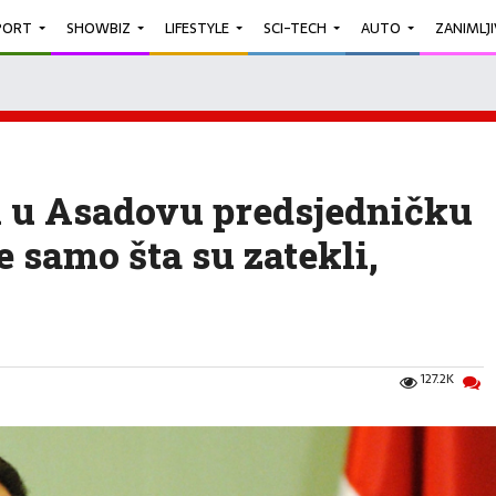
PORT
SHOWBIZ
LIFESTYLE
SCI-TECH
AUTO
ZANIMLJ
li u Asadovu predsjedničku
e samo šta su zatekli,
127.2K