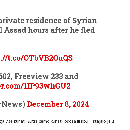
private residence of Syrian
l Assad hours after he fled
s://t.co/OTbVB2OuQS
602, Freeview 233 and
ter.com/1IP93whGU2
yNews)
December 8, 2024
više kuhati. Sutra ćemo kuhati lososa ili ribu – stajalo je u