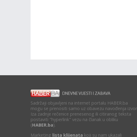
Sadržaji objavljeni na internet portalu HABER.ba
mogu se prenositi samo uz obavezu navođenja izvor
Iza zadnje rečenice prenesenog ili citiranog teksta
postaviti "hyperlink" vezu na članak u obliku
(
HABER.ba
).
Marketing
lista klijenata
koji su nam ukazali