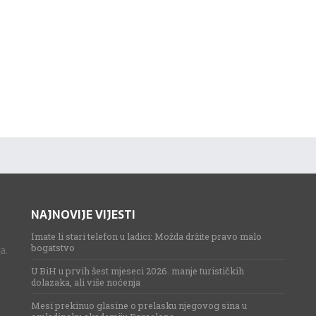
NAJNOVIJE VIJESTI
Imate li stari telefon u ladici: Možda držite pravo malo
bogatstvo
a.
U BiH u prvih šest mjeseci 2026. manje turističkih
dolazaka, ali više noćenja
Mesi prekinuo glasine o prelasku njegovog sina u