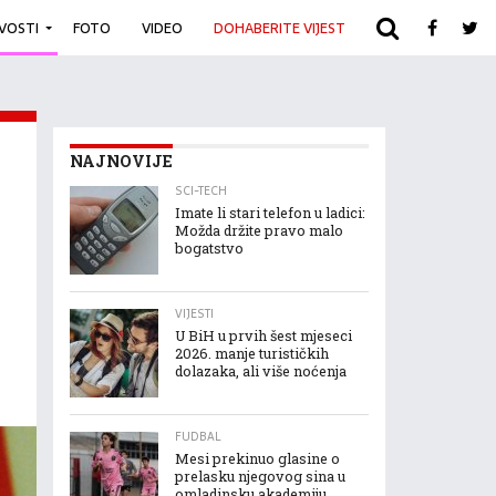
IVOSTI
FOTO
VIDEO
DOHABERITE VIJEST
ARHIVA
NAJNOVIJE
SCI-TECH
Imate li stari telefon u ladici:
Možda držite pravo malo
bogatstvo
VIJESTI
U BiH u prvih šest mjeseci
2026. manje turističkih
dolazaka, ali više noćenja
FUDBAL
Mesi prekinuo glasine o
prelasku njegovog sina u
omladinsku akademiju