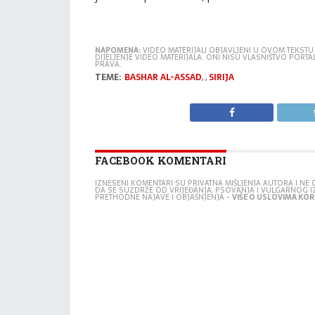
NAPOMENA:
VIDEO MATERIJALI OBJAVLJENI U OVOM TEKSTU
DIJELJENJE VIDEO MATERIJALA. ONI NISU VLASNIŠTVO POR
PRAVA.
TEME:
BASHAR AL-ASSAD
,
,
SIRIJA
FACEBOOK KOMENTARI
IZNESENI KOMENTARI SU PRIVATNA MIŠLJENJA AUTORA I N
DA SE SUZDRŽE OD VRIJEĐANJA, PSOVANJA I VULGARNOG 
PRETHODNE NAJAVE I OBJAŠNJENJA -
VIŠE O USLOVIMA KORI