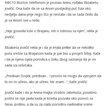
NBC10 Boston telefonom je pozvao Aninu rođaku Elizabetu
Jovičić. Ona kaže da se sa Anom posljednji put čula oko
nedjelju dana prije nego što je nestala i da se tada činilo da
je sa Anom sve u redu.
„Nije govorila loše o Brajanu, niti o odnosu sa njim“, rekla je
Jovičić.
Elizabeta Jovičić rekla je i da je imala prilike da se nekoliko
puta sretne sa Brajanom kada je par bio u posjeti Srbiji. Kaže
i da je njena cijela porodica u šoku zbog saznanja da je on
sada iza rešetaka.
„Predivan čovjek, predivan… I prosto ne mogu da vjerujem da
bi on to učinio, ako je učinio. Ne znam…“, kaže Jovičić.
Jovičić kaže i da je Anina majka strašno zabrinuta, posebno
pošto se nije javila kada je kćerka pozvala oko ponoći za
Novu godinu, a da su za cijelu porodicu nadrealne scene