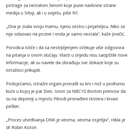
potrage za nestalom ženom koje pune naslovne strane
medija u Srbiji, ali i u svijetu, piše N1.
„Ona je zvala svoju mamu, njenu sestru i prijateljicu. Niko se
nije odazvao na pozive i onda je samo nestala“, kaže Jovičić.
Porodica ističe i da sa nestrpljenjem očekuje više odgovora
na pitanja o ovom slučaju. Vlasti u srijedu nisu saopštile nove
informacije, ali su navele da obrađuju sve dokaze koje su
istražioci prikupili.
Podsjećamo, istražni organi pronašli su krv i nož u podrumu
kuće u kojoj je par živio. Izvori za NBC10 Boston prenose da
su na deponiji u mjestu Pibodi pronađeni testera i krvavi
peškiri.
„Proces utvrđivanja DNK je veoma, veoma osjetljiv“, rekla je
dr Robin Koton.