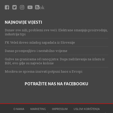
ok
NAJNOVIJE VIJESTI
Dunav sve niži, problemi sve veći: Elektrane smanjuju proizvodnju,
industrija trpi
FK Velež doveo mladog napadača iz Slovenije
Danas promjenjljivo i nestabilno vrijeme
Gužve na granicama od ranog jutra: Duga zadržavanja na izlazu iz
BiH, evo gdje su najveće kolone
Moskva se sprema izazvati potpuni haos u Evropi
POTRAŽITE NAS NA FACEBOOKU
O NAMA
MARKETING
IMPRESSUM
USLOVI KORIŠTENJA