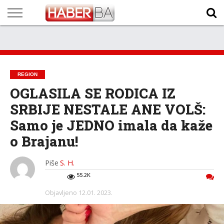
VIJESTI
BIZNIS
SPORT
SHOWBIZ
LIFESTYLE
SCI-
AUTO
ZANIMLJIVOSTI
FOTO
VIDEO
TV
VREMENSKA
STANJE NA
KURSNA
O
MARKETING
IMPRESSUM
KONTAKT
TECH
PROGRAM
PROGNOZA
PUTEVIMA
LISTA
NAMA
REGION
OGLASILA SE RODICA IZ
SRBIJE NESTALE ANE VOLŠ:
Samo je JEDNO imala da kaže
o Brajanu!
Piše
S. H.
55.2K
Objavljeno
12.01. 2023.