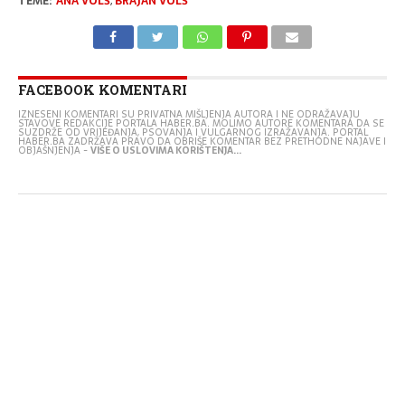
TEME:
ANA VOLŠ
,
BRAJAN VOLŠ
FACEBOOK KOMENTARI
IZNESENI KOMENTARI SU PRIVATNA MIŠLJENJA AUTORA I NE ODRAŽAVAJU
STAVOVE REDAKCIJE PORTALA HABER.BA. MOLIMO AUTORE KOMENTARA DA SE
SUZDRŽE OD VRIJEĐANJA, PSOVANJA I VULGARNOG IZRAŽAVANJA. PORTAL
HABER.BA ZADRŽAVA PRAVO DA OBRIŠE KOMENTAR BEZ PRETHODNE NAJAVE I
OBJAŠNJENJA -
VIŠE O USLOVIMA KORIŠTENJA...