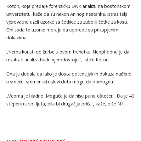
Koton, koja predaje forenzičku DNK analizu na bostonskom
univerzitetu, kaže da su nakon Aninog nestanka, istražitelji
vjerovatno uzeli uzorke sa četkice za zube ili četke za kosu.
Oni sada te uzorke moraju da uporede sa prikupjenim
dokazima.
„Nema koristi od žurbe u ovom trenutku. Neophodno je da
rezultati analiza budu vjerodostojni“, ističe Koton.
Ona je dodala da iako je dosta potencijalnih dokaza nađeno
u smeću, vremenski uslovi dota mogu da pomognu.
„Veoma je hladno. Moguće je da nisu puno oštećeni. Da je 40
stepeni usred ljeta, bila bi drugačija priča“, kaže, piše N1..