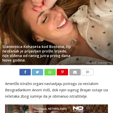
Stanovnica Kohaseta kod Bostona, čiji
nestanak je prijavljen prošle srijede,
nije viđena od ranog jutra prvog dana
Nove godine.
ANA VOLŠ - SCREENSHOT
KOMENTARI
Američki istražni organi nastavljaju potragu za nestalom
Beograđankom Anom Volš, dok njen suprug Brajan ostaje iza
rešetaka zbog sumnje da je obmanuo istražitelje.