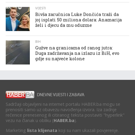
VIJESTI
Bivša zaručnica Luke Dončića traži da
joj isplati 50 miliona dolara: Anamarija
želi i djecu da mu oduzme
BIH
Gužve na granicama od ranog jutra:
Duga zadržavanja na izlazu iz BiH, evo
gdje su najveće kolone
Sadržaji objavljeni na internet portalu HABER.ba mogu se
prenositi samo uz obavezu navođenja izvora. Iza zadnje
rečenice prenesenog ili citiranog teksta postaviti "hyperlink"
vezu na članak u obliku (
HABER.ba
).
Marketing
lista klijenata
koji su nam ukazali povjerenje.