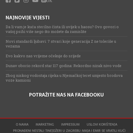
NAJNOVIJE VIJESTI
Da li vam je kuća sterilno čista ili uvijek u haosu? Ovo govori o
vašoj psihi više nego što možete da zamislite
Novi standardi ljubavi: 7 stvari koje generacija Z ne toleriše u
vezama
Evo kakvo nas vrijeme očekuje do srijede
Dunav oborio rekord star 117 godina: Rekordno nizak nivo vode
Zbog niskog vodostaja rijeka u Njemačkoj teret umjesto brodova
voze kamioni
POTRAŽITE NAS NA FACEBOOKU
O NAMA
MARKETING
IMPRESSUM
USLOVI KORIŠTENJA
PRONAĐENI NESTALI TINEJDŽERI U ZAGREBU: MAJA I EMIR SE VRATILI KUĆI