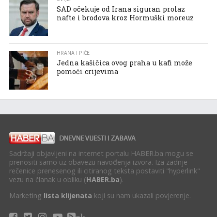
SAD očekuje od Irana siguran prolaz
nafte i brodova kroz Hormuški moreuz
HRANA I PIĆE
Jedna kašičica ovog praha u kafi može
pomoći crijevima
Sadržaji objavljeni na internet portalu HABER.ba mogu se
prenositi samo uz obavezu navođenja izvora. Iza zadnje
rečenice prenesenog ili citiranog teksta postaviti "hyperlink"
vezu na članak u obliku (
HABER.ba
).
Marketing
lista klijenata
koji su nam ukazali povjerenje.
ok