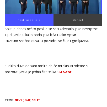
Next video in 1
Cancel
Split je danas nešto poslije 16 sati zahvatilo jako nevrijeme.
Ljudi javljaju kako pada jaka kiša i kako vjetar
izuzetno snažno duva. U pozadini se čuje i grmljavina.
“Toliko duva da sam mislila da će mi skinuti roletne s
prozora” javila je jedna čitateljka “
24 Sata
“.
TEME:
NEVRIJEME
,
SPLIT