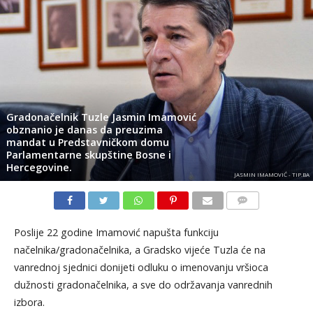
Gradonačelnik Tuzle Jasmin Imamović
obznanio je danas da preuzima
mandat u Predstavničkom domu
Parlamentarne skupštine Bosne i
Hercegovine.
JASMIN IMAMOVIĆ - TIP.BA
KOMENTARI
Poslije 22 godine Imamović napušta funkciju
načelnika/gradonačelnika, a Gradsko vijeće Tuzla će na
vanrednoj sjednici donijeti odluku o imenovanju vršioca
dužnosti gradonačelnika, a sve do održavanja vanrednih
izbora.