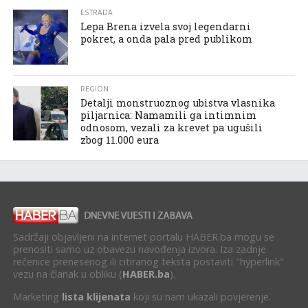
ESTRADA
Lepa Brena izvela svoj legendarni
pokret, a onda pala pred publikom
REGION
Detalji monstruoznog ubistva vlasnika
piljarnica: Namamili ga intimnim
odnosom, vezali za krevet pa ugušili
zbog 11.000 eura
Sadržaji objavljeni na internet portalu HABER.ba mogu se
prenositi samo uz obavezu navođenja izvora. Iza zadnje
rečenice prenesenog ili citiranog teksta postaviti "hyperlink"
vezu na članak u obliku (
HABER.ba
).
Marketing
lista klijenata
koji su nam ukazali povjerenje.