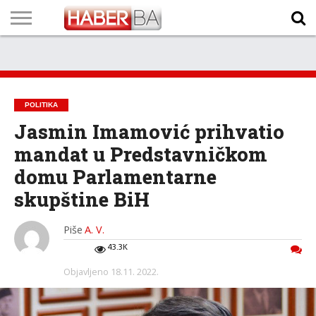
VIJESTI
BIZNIS
SPORT
SHOWBIZ
LIFESTYLE
SCI-
AUTO
ZANIMLJIVOSTI
FOTO
VIDEO
TV
VREMENSKA
STANJE NA
KURSNA
O
MARKETING
IMPRESSUM
KONTAKT
TECH
PROGRAM
PROGNOZA
PUTEVIMA
LISTA
NAMA
POLITIKA
Jasmin Imamović prihvatio
mandat u Predstavničkom
domu Parlamentarne
skupštine BiH
Piše
A. V.
43.3K
Objavljeno
18.11. 2022.