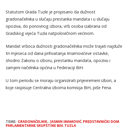
Statutom Grada Tuzle je propisano da dužnost
gradonačelnika u slučaju prestanka mandata i u slučaju
opoziva, do ponovnog izbora, vrši osoba izabrana od
Gradskog vijeća Tuzla natpolovičnom većinom.
Mandat vršioca dužnosti gradonačelnika može trajati najduže
tri mjeseca od dana prihvatanja Imamovićeve ostavke,
shodno Zakonu o izboru, prestanku mandata, opozivu i
zamjeni načelnika općina u Federaciji BiH.
U tom periodu se moraju organizirati prijevremeni izbori, a
koje raspisuje Centralna izborna komisija BiH, piše Fena.
TEME:
GRADONAČELNIK
,
,
JASMIN IMAMOVIĆ
,
PREDSTAVNIČKI DOM
PARLAMENTARNE SKUPŠTINE BIH
,
TUZLA