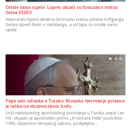
Ostale samo cipele: Lopovi ukrali su bronzanu statuu
Getea VIDEO
Nepoznati lopovi ukrali su bronzanu statuu Johana Volfganga
Getea ispred škole u Hamburgu, a od kipa su ostale samo
cipele.
42.9K
Papa uoči odlaska u Tursku: Nicejsko vjerovanje polazna
je tačka na ekumenskom hodu
Uoči nadolazećeg apostolskog putovanja u Tursku, papa Lav
XIV. objavio je apostolsko pismo „In Unitate Fidei“ povodom
1700. obljetnice Nicejskog sabora, podijeljeno...