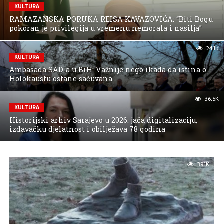
KULTURA
RAMAZANSKA PORUKA REISA KAVAZOVIĆA: “Biti Bogu
pokoran je privilegija u vremenu nemorala i nasilja”
24.1K
KULTURA
Ambasada SAD-a u BiH: Važnije nego ikada da istina o
Holokaustu ostane sačuvana
36.5K
KULTURA
Historijski arhiv Sarajevo u 2026. jača digitalizaciju,
izdavačku djelatnost i obilježava 78 godina
39.1K