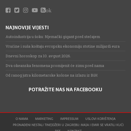
ok
NAJNOVIJE VIJESTI
Autoindustrija u šoku: Njemački gigant pred stečajem
Vrućine i suša koštaju evropsku ekonomiju stotine milijardi eura
Dnevni horoskop za 10. avgust.2026.
Dva okeanska fenomena promijenit će zimu pred nama
Od ranog jutra kilometarske kolone na izlazu iz BiH
POTRAŽITE NAS NA FACEBOOKU
O NAMA
MARKETING
IMPRESSUM
USLOVI KORIŠTENJA
PRONAĐENI NESTALI TINEJDŽERI U ZAGREBU: MAJA I EMIR SE VRATILI KUĆI
RSS
KONTAKT