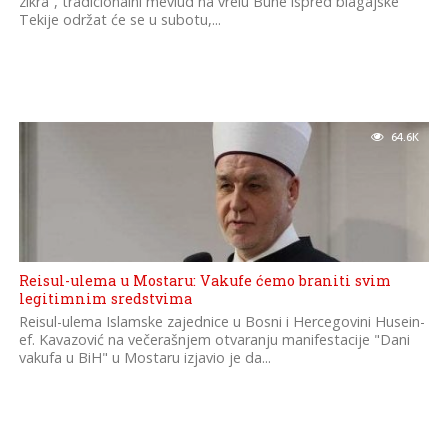
zikra”, tradicionalni mevlud na vrelu Bune ispred blagajske
Tekije održat će se u subotu,...
64.6K
Reisul-ulema u Mostaru: Vakufe ćemo braniti svim
legitimnim sredstvima
Reisul-ulema Islamske zajednice u Bosni i Hercegovini Husein-
ef. Kavazović na večerašnjem otvaranju manifestacije "Dani
vakufa u BiH" u Mostaru izjavio je da...