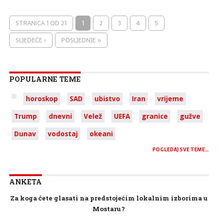
STRANICA 1 OD 21
1
2
3
4
5
SLJEDEĆE ›
POSLJEDNJE »
POPULARNE TEME
horoskop
SAD
ubistvo
Iran
vrijeme
Trump
dnevni
Velež
UEFA
granice
gužve
Dunav
vodostaj
okeani
POGLEDAJ SVE TEME…
ANKETA
Za koga ćete glasati na predstojećim lokalnim izborima u
Mostaru?