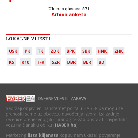
Ukupno glasova:
871
Arhiva anketa
LOKALNE VIJESTI
USK
PK
TK
ZDK
BPK
SBK
HNK
ZHK
KS
K10
TFR
SZR
DBR
BLR
BD
Sadržaji objavljeni na internet portalu HABER.ba mogu se
prenositi samo uz obavezu navođenja izvora. Iza zadnje
rečenice prenesenog ili citiranog teksta postaviti "hyperlink"
vezu na članak u obliku (
HABER.ba
).
Marketing
lista klijenata
koji su nam ukazali povjerenje.