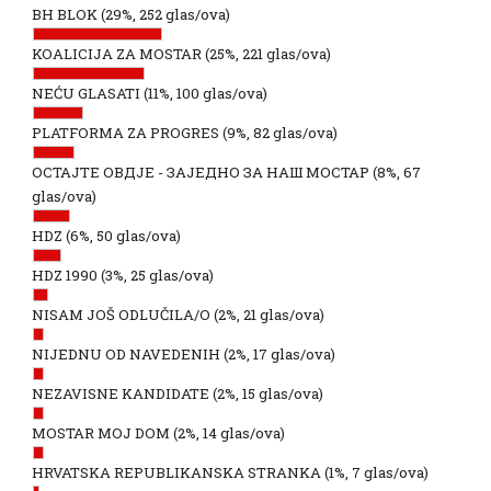
BH BLOK
(29%, 252 glas/ova)
KOALICIJA ZA MOSTAR
(25%, 221 glas/ova)
NEĆU GLASATI
(11%, 100 glas/ova)
PLATFORMA ZA PROGRES
(9%, 82 glas/ova)
ОСТАЈТЕ ОВДЈЕ - ЗАЈЕДНО ЗА НАШ МОСТАР
(8%, 67
glas/ova)
HDZ
(6%, 50 glas/ova)
HDZ 1990
(3%, 25 glas/ova)
NISAM JOŠ ODLUČILA/O
(2%, 21 glas/ova)
NIJEDNU OD NAVEDENIH
(2%, 17 glas/ova)
NEZAVISNE KANDIDATE
(2%, 15 glas/ova)
MOSTAR MOJ DOM
(2%, 14 glas/ova)
HRVATSKA REPUBLIKANSKA STRANKA
(1%, 7 glas/ova)